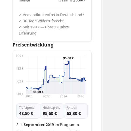
Menge
✓ Versandkostenfrei in Deutschland*
✓ 30 Tage Widerrufsrecht
✓ Seit 1997 — über 29 Jahre
Erfahrung
Preisentwicklung
105 €
95,60 €
83 €
62 €
48,50 €
40 €
2020
2022
2024
2026
Tiefstpreis
Höchstpreis
Aktuell
48,50 €
95,60 €
63,30 €
Seit
September 2019
im Programm