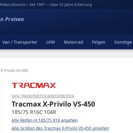
Widerrufsrecht
✓ Seit 1997 — über 25 Jahre Erfahrung
en Preisen
Van / Transporter
LKW
Motorrad
Felgen
Sonstige
X-Privilo VS-450
VAN-TRANSPORTER-WINTERREIFEN
Tracmax X-Privilo VS-450
185/75 R16C 104R
Alle Reifen in 185/75 R16 ansehen
Alle Größen des Tracmax X-Privilo VS-450 ansehen