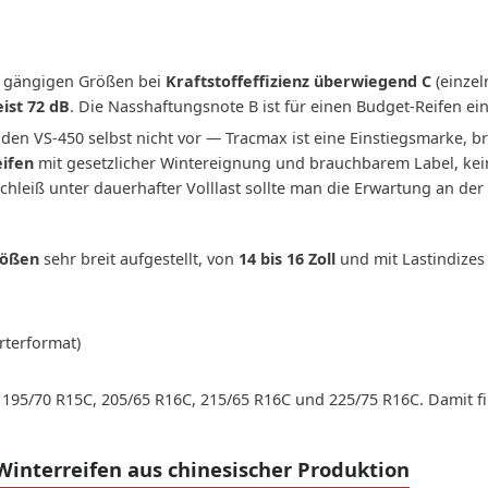
r gängigen Größen bei
Kraftstoffeffizienz überwiegend C
(einzel
ist 72 dB
. Die Nasshaftungsnote B ist für einen Budget-Reifen ein
den VS-450 selbst nicht vor — Tracmax ist eine Einstiegsmarke, b
eifen
mit gesetzlicher Wintereignung und brauchbarem Label, ke
leiß unter dauerhafter Volllast sollte man die Erwartung an der 
rößen
sehr breit aufgestellt, von
14 bis 16 Zoll
und mit Lastindize
rterformat)
 195/70 R15C, 205/65 R16C, 215/65 R16C und 225/75 R16C. Damit f
interreifen aus chinesischer Produktion