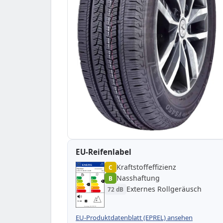
EU-Reifenlabel
Kraftstoffeffizienz
EPREL
ENERG
C
1000000
Tracmax
20TM18575R160R-…
185/75 R16C 104R
C2
Nasshaftung
B
A
A
B
B
B
C
C
C
Externes Rollgeräusch
72 dB
D
D
E
E
72 dB
B
Verordnung (EU) 2020/740
EU-Produktdatenblatt (EPREL) ansehen