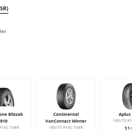
SR)
dao
one Blizzak
Continental
Aplus
810
VanContact Winter
185/75 R
R16C 104R
185/75 R16C 104R
51
,