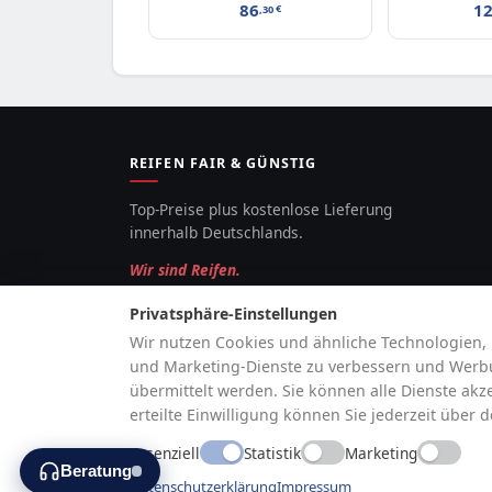
86
1
,30
€
REIFEN FAIR & GÜNSTIG
Top-Preise plus kostenlose Lieferung
innerhalb Deutschlands.
Wir sind Reifen.
Privatsphäre-Einstellungen
Wir nutzen Cookies und ähnliche Technologien, 
und Marketing-Dienste zu verbessern und Werbun
übermittelt werden. Sie können alle Dienste akz
erteilte Einwilligung können Sie jederzeit über 
Essenziell
Statistik
Marketing
Beratung
Vertrag widerrufen
Verträge mit uns können 
Datenschutzerklärung
Impressum