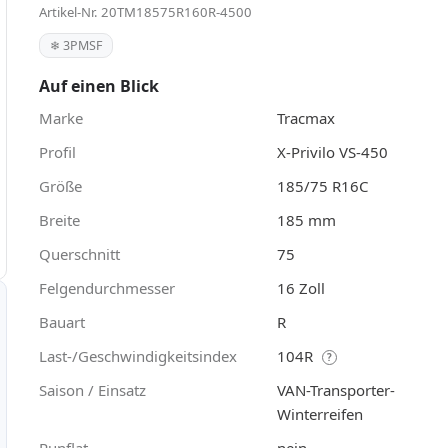
Artikel-Nr. 20TM18575R160R-4500
❄ 3PMSF
Auf einen Blick
Marke
Tracmax
Profil
X-Privilo VS-450
Größe
185/75 R16C
Breite
185 mm
Querschnitt
75
Felgendurchmesser
16 Zoll
Bauart
R
Last-/Geschwindigkeitsindex
104R
?
Saison / Einsatz
VAN-Transporter-
Winterreifen
Runflat
nein