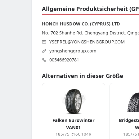
Allgemeine Produktsicherheit (GP
HONCH HUSDOW CO. (CYPRUS) LTD
No. 702 Shanhe Rd. Chengyang District, Qing
YSEPREL@YONGSHENGGROUP.COM
yongshenggroup.com
005466920781
Alternativen in dieser Größe
Falken Eurowinter
Bridgest
VAN01
W
185/75 R16C 104R
185/75 