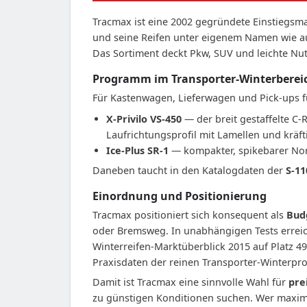
Tracmax ist eine 2002 gegründete Einstiegsm
und seine Reifen unter eigenem Namen wie auc
Das Sortiment deckt Pkw, SUV und leichte Nu
Programm im Transporter-Winterberei
Für Kastenwagen, Lieferwagen und Pick-ups f
X-Privilo VS-450
— der breit gestaffelte C-
Laufrichtungsprofil mit Lamellen und kräft
Ice-Plus SR-1
— kompakter, spikebarer Nor
Daneben taucht in den Katalogdaten der
S-11
Einordnung und Positionierung
Tracmax positioniert sich konsequent als
Bud
oder Bremsweg. In unabhängigen Tests erreich
Winterreifen-Marktüberblick 2015 auf Platz 4
Praxisdaten der reinen Transporter-Winterprof
Damit ist Tracmax eine sinnvolle Wahl für
pre
zu günstigen Konditionen suchen. Wer maximal