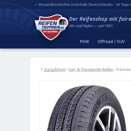
✓ Versandkostenfrei innerhalb Deutschlands
✓ 30 Tage 
Der Reifenshop mit fair
Wir sind Reifen — seit 1997.
PKW
Offroad / SUV
Zurück
Start
›
Van- & Transporter-Reifen
›
Tracmax 