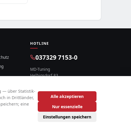
HOTLINE
037329 7153-0
chutz
ng
MD-Tuning
Helbigsdorf 83
09619 Mulda, Deutschland
 — über Statistik-
Alle akzeptieren
h in Drittländer,
speichern; eine
Nur essenzielle
Einstellungen speichern
2026 Reifentiefpreis | Der Reifenshop mit fairen Preisen