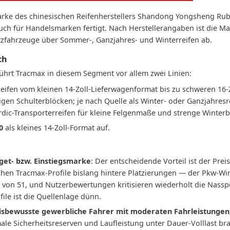
arke des chinesischen Reifenherstellers Shandong Yongsheng Ru
h für Handelsmarken fertigt. Nach Herstellerangaben ist die Mar
tzfahrzeuge über Sommer-, Ganzjahres- und Winterreifen ab.
ch
ührt Tracmax in diesem Segment vor allem zwei Linien:
Reifen vom kleinen 14-Zoll-Lieferwagenformat bis zu schweren 16-Z
igen Schulterblöcken; je nach Quelle als Winter- oder Ganzjahres
dic-Transporterreifen für kleine Felgenmaße und strenge Winter
0
als kleines 14-Zoll-Format auf.
get- bzw. Einstiegsmarke
: Der entscheidende Vorteil ist der Pre
en Tracmax-Profile bislang hintere Platzierungen — der Pkw-Wint
9 von 51, und Nutzerbewertungen kritisieren wiederholt die Nassp
ile ist die Quellenlage dünn.
isbewusste gewerbliche Fahrer mit moderaten Fahrleistungen
e Sicherheitsreserven und Laufleistung unter Dauer-Volllast brau