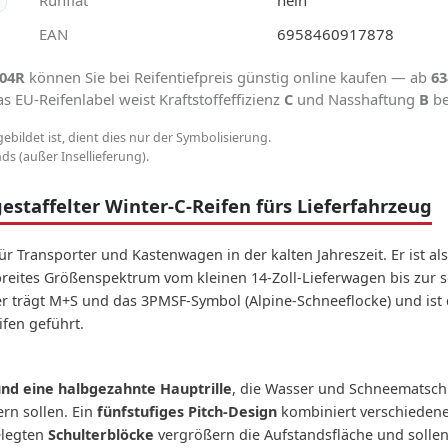
EAN
6958460917878
104R
können Sie bei Reifentiefpreis günstig online kaufen — ab
63
 EU-Reifenlabel weist Kraftstoffeffizienz
C
und Nasshaftung
B
b
gebildet ist, dient dies nur der Symbolisierung.
s (außer Insellieferung).
estaffelter Winter-C-Reifen fürs Lieferfahrzeug
 für Transporter und Kastenwagen in der kalten Jahreszeit. Er ist 
 breites Größenspektrum vom kleinen 14-Zoll-Lieferwagen bis zur s
r trägt M+S und das 3PMSF-Symbol (Alpine-Schneeflocke) und ist d
ifen geführt.
nd eine halbgezahnte Hauptrille
, die Wasser und Schneematsch 
rn sollen. Ein
fünfstufiges Pitch-Design
kombiniert verschiedene
elegten
Schulterblöcke
vergrößern die Aufstandsfläche und sollen