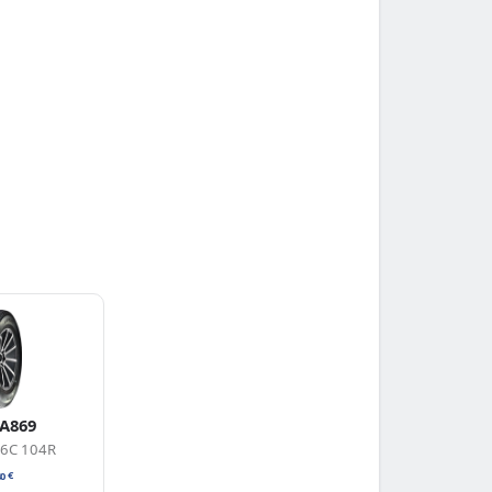
 A869
16C 104R
40
€