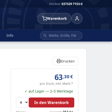
Hotline:
037329 7153-0
Warenkorb
Info
Drucken
63
,30
€
pro Stück, inkl. MwSt.*
✓ auf Lager — 2–5 Werktage
In den Warenkorb
Gesamt
253
,20
€