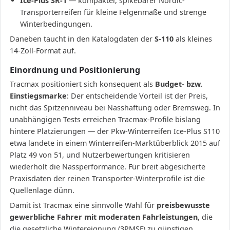
Ice-Plus SR-1
— kompakter, spikebarer Nordic-
Transporterreifen für kleine Felgenmaße und strenge
Winterbedingungen.
Daneben taucht in den Katalogdaten der
S-110
als kleines
14-Zoll-Format auf.
Einordnung und Positionierung
Tracmax positioniert sich konsequent als
Budget- bzw.
Einstiegsmarke
: Der entscheidende Vorteil ist der Preis,
nicht das Spitzenniveau bei Nasshaftung oder Bremsweg. In
unabhängigen Tests erreichen Tracmax-Profile bislang
hintere Platzierungen — der Pkw-Winterreifen Ice-Plus S110
etwa landete in einem Winterreifen-Marktüberblick 2015 auf
Platz 49 von 51, und Nutzerbewertungen kritisieren
wiederholt die Nassperformance. Für breit abgesicherte
Praxisdaten der reinen Transporter-Winterprofile ist die
Quellenlage dünn.
Damit ist Tracmax eine sinnvolle Wahl für
preisbewusste
gewerbliche Fahrer mit moderaten Fahrleistungen
, die
die gesetzliche Wintereignung (3PMSF) zu günstigen