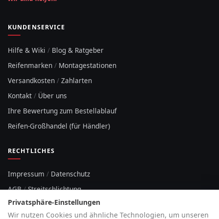
KUNDENSERVICE
Hilfe & Wiki
/
Blog & Ratgeber
Reifenmarken
/
Montagestationen
Versandkosten
/
Zahlarten
Kontakt
/
Über uns
Ihre Bewertung zum Bestellablauf
Reifen-Großhandel (für Händler)
RECHTLICHES
Impressum
/
Datenschutz
AGB
/
Streitschlichtung
Privatsphäre-Einstellungen
Sitemap
Wir nutzen Cookies und ähnliche Technologien, um unseren