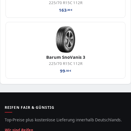
225/70 R15C 112R
163
,30
€
Barum SnoVanis 3
225/70 R15C 112R
99
,50
€
REIFEN FAIR & GÜNSTIG
Top-Preise plus kostenlose Lieferung innerhalb Deutschlands.
Wir sind Reifen.