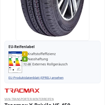
EU-Reifenlabel
Kraftstoffeffizienz
EPREL
ENERG
C
1000000
Tracmax
20TM22570R150R-…
225/70 R15C 112R
C2
Nasshaftung
B
A
A
B
B
B
C
C
C
Externes Rollgeräusch
72 dB
D
D
E
E
72 dB
B
Verordnung (EU) 2020/740
EU-Produktdatenblatt (EPREL) ansehen
VAN-TRANSPORTER-WINTERREIFEN