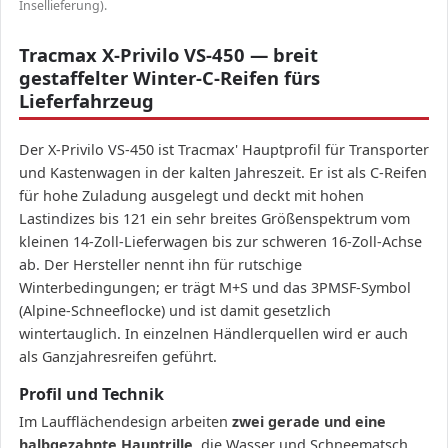
Insellieferung).
Tracmax X-Privilo VS-450 — breit
gestaffelter Winter-C-Reifen fürs
Lieferfahrzeug
Der X-Privilo VS-450 ist Tracmax' Hauptprofil für Transporter
und Kastenwagen in der kalten Jahreszeit. Er ist als C-Reifen
für hohe Zuladung ausgelegt und deckt mit hohen
Lastindizes bis 121 ein sehr breites Größenspektrum vom
kleinen 14-Zoll-Lieferwagen bis zur schweren 16-Zoll-Achse
ab. Der Hersteller nennt ihn für rutschige
Winterbedingungen; er trägt M+S und das 3PMSF-Symbol
(Alpine-Schneeflocke) und ist damit gesetzlich
wintertauglich. In einzelnen Händlerquellen wird er auch
als Ganzjahresreifen geführt.
Profil und Technik
Im Laufflächendesign arbeiten
zwei gerade und eine
halbgezahnte Hauptrille
, die Wasser und Schneematsch