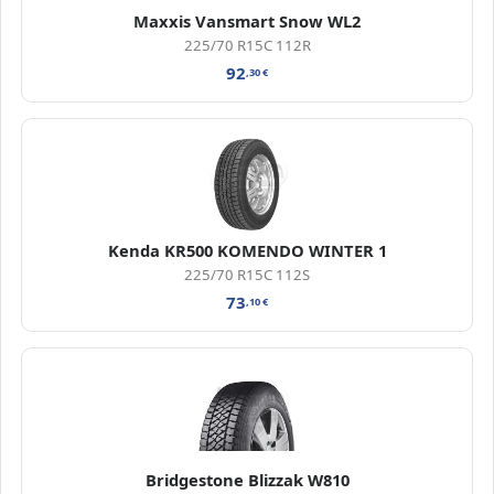
Maxxis Vansmart Snow WL2
225/70 R15C 112R
92
,30
€
Kenda KR500 KOMENDO WINTER 1
225/70 R15C 112S
73
,10
€
Bridgestone Blizzak W810