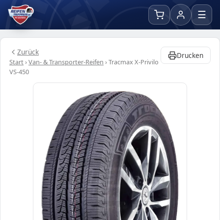
☰
Zurück
Drucken
Start
›
Van- & Transporter-Reifen
›
Tracmax X-Privilo
VS-450