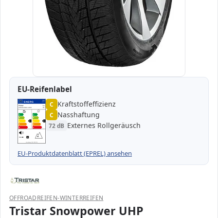
EU-Reifenlabel
Kraftstoffeffizienz
EPREL
ENERG
C
547647
Tristar
TU340
235/50 R19 103V
C1
Nasshaftung
C
A
A
B
B
C
C
C
C
Externes Rollgeräusch
72 dB
D
D
E
E
72 dB
B
Verordnung (EU) 2020/740
EU-Produktdatenblatt (EPREL) ansehen
OFFROADREIFEN-WINTERREIFEN
Tristar Snowpower UHP