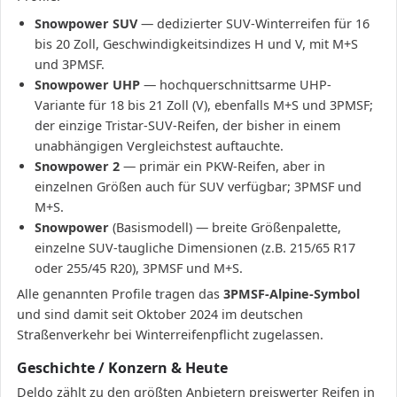
Snowpower SUV
— dedizierter SUV-Winterreifen für 16
bis 20 Zoll, Geschwindigkeitsindizes H und V, mit M+S
und 3PMSF.
Snowpower UHP
— hochquerschnittsarme UHP-
Variante für 18 bis 21 Zoll (V), ebenfalls M+S und 3PMSF;
der einzige Tristar-SUV-Reifen, der bisher in einem
unabhängigen Vergleichstest auftauchte.
Snowpower 2
— primär ein PKW-Reifen, aber in
einzelnen Größen auch für SUV verfügbar; 3PMSF und
M+S.
Snowpower
(Basismodell) — breite Größenpalette,
einzelne SUV-taugliche Dimensionen (z.B. 215/65 R17
oder 255/45 R20), 3PMSF und M+S.
Alle genannten Profile tragen das
3PMSF-Alpine-Symbol
und sind damit seit Oktober 2024 im deutschen
Straßenverkehr bei Winterreifenpflicht zugelassen.
Geschichte / Konzern & Heute
Deldo zählt zu den größten Anbietern preiswerter Reifen in