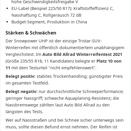
hohe Geschwindigkeitsfreigabe V
EU-Label (Beispiel 225/50 R17): Kraftstoffeffizienz C,
Nasshaftung C, Rollgeräusch 72 dB
Budget-Segment, Produktion in China
Stärken & Schwächen
Der Snowpower UHP ist der einzige Tristar-SUV-
Winterreifen mit öffentlich dokumentiertem unabhängigem
Vergleichstest. Im
Auto Bild Allrad Winterreifentest 2021
(Größe 235/55 R18, 11 Kandidaten) belegte er
Platz 10 von
11
mit dem Testurteil "nicht empfehlenswert".
Belegt positiv:
stabiles Trockenhandling; günstigster Preis
im gesamten Testfeld.
Belegt negativ:
nur durchschnittliche Schneeperformance;
geringer Nassgriff; schwache Aquaplaning-Resistenz; die
Nassbremswege zählten laut Auto Bild Allrad zu den
längsten des Tests.
Wer auf Nassstraßen und bei Schnee sicher unterwegs sein
muss, sollte diesen Befund ernst nehmen. Der Reifen ist