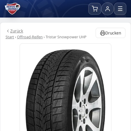
☰
Zurück
Drucken
Start
›
Offroad-Reifen
›
Tristar Snowpower UHP