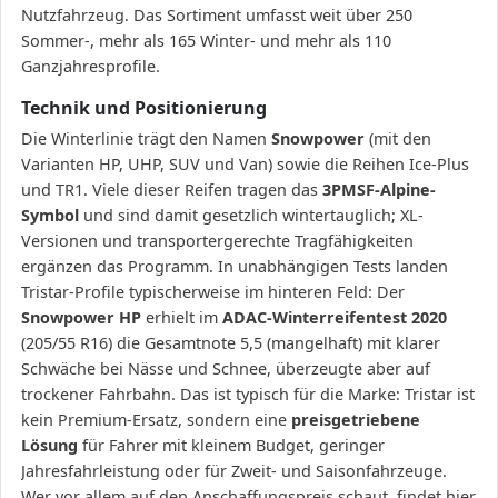
Nutzfahrzeug. Das Sortiment umfasst weit über 250
Sommer-, mehr als 165 Winter- und mehr als 110
Ganzjahresprofile.
Technik und Positionierung
Die Winterlinie trägt den Namen
Snowpower
(mit den
Varianten HP, UHP, SUV und Van) sowie die Reihen Ice-Plus
und TR1. Viele dieser Reifen tragen das
3PMSF-Alpine-
Symbol
und sind damit gesetzlich wintertauglich; XL-
Versionen und transportergerechte Tragfähigkeiten
ergänzen das Programm. In unabhängigen Tests landen
Tristar-Profile typischerweise im hinteren Feld: Der
Snowpower HP
erhielt im
ADAC-Winterreifentest 2020
(205/55 R16) die Gesamtnote 5,5 (mangelhaft) mit klarer
Schwäche bei Nässe und Schnee, überzeugte aber auf
trockener Fahrbahn. Das ist typisch für die Marke: Tristar ist
kein Premium-Ersatz, sondern eine
preisgetriebene
Lösung
für Fahrer mit kleinem Budget, geringer
Jahresfahrleistung oder für Zweit- und Saisonfahrzeuge.
Wer vor allem auf den Anschaffungspreis schaut, findet hier