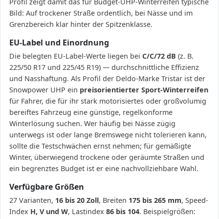
Profil zeigt damit das für Budget-UHP-Winterreifen typische
Bild: Auf trockener Straße ordentlich, bei Nässe und im
Grenzbereich klar hinter der Spitzenklasse.
EU-Label und Einordnung
Die belegten EU-Label-Werte liegen bei
C/C/72 dB
(z. B.
225/50 R17 und 225/45 R19) — durchschnittliche Effizienz
und Nasshaftung. Als Profil der Deldo-Marke Tristar ist der
Snowpower UHP ein
preisorientierter Sport-Winterreifen
für Fahrer, die für ihr stark motorisiertes oder großvolumig
bereiftes Fahrzeug eine günstige, regelkonforme
Winterlösung suchen. Wer häufig bei Nässe zügig
unterwegs ist oder lange Bremswege nicht tolerieren kann,
sollte die Testschwächen ernst nehmen; für gemäßigte
Winter, überwiegend trockene oder geräumte Straßen und
ein begrenztes Budget ist er eine nachvollziehbare Wahl.
Verfügbare Größen
27 Varianten,
16 bis 20 Zoll
, Breiten
175 bis 265 mm
, Speed-
Index
H, V und W
, Lastindex
86 bis 104
. Beispielgrößen: