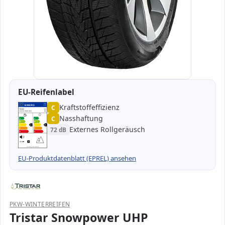
EU-Reifenlabel
Kraftstoffeffizienz
EPREL
ENERG
C
547641
Tristar
TU333
245/35 R20 95V
C1
Nasshaftung
C
A
A
B
B
C
C
C
C
Externes Rollgeräusch
72 dB
D
D
E
E
72 dB
B
Verordnung (EU) 2020/740
EU-Produktdatenblatt (EPREL) ansehen
PKW-WINTERREIFEN
Tristar Snowpower UHP