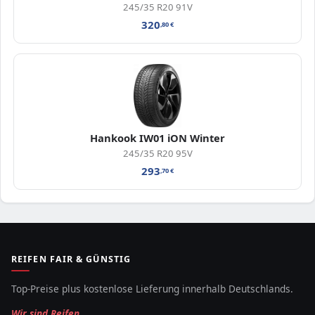
245/35 R20 91V
320
,80
€
Hankook IW01 iON Winter
245/35 R20 95V
293
,70
€
REIFEN FAIR & GÜNSTIG
Top-Preise plus kostenlose Lieferung innerhalb Deutschlands.
Wir sind Reifen.