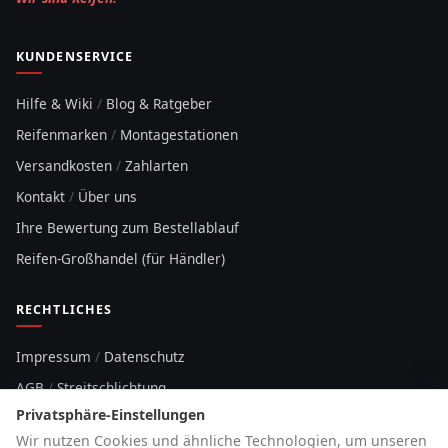
KUNDENSERVICE
Hilfe & Wiki
/
Blog & Ratgeber
Reifenmarken
/
Montagestationen
Versandkosten
/
Zahlarten
Kontakt
/
Über uns
Ihre Bewertung zum Bestellablauf
Reifen-Großhandel (für Händler)
RECHTLICHES
Impressum
/
Datenschutz
AGB
/
Streitschlichtung
Privatsphäre-Einstellungen
Sitemap
Wir nutzen Cookies und ähnliche Technologien, um unseren