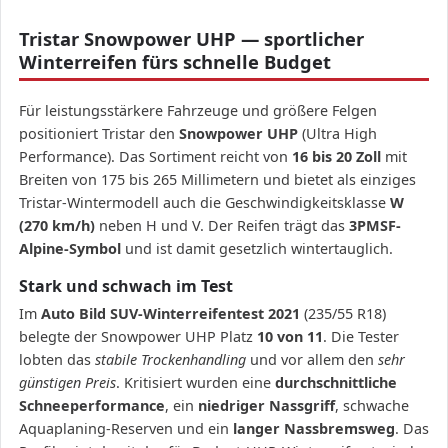
Tristar Snowpower UHP — sportlicher
Winterreifen fürs schnelle Budget
Für leistungsstärkere Fahrzeuge und größere Felgen
positioniert Tristar den
Snowpower UHP
(Ultra High
Performance). Das Sortiment reicht von
16 bis 20 Zoll
mit
Breiten von 175 bis 265 Millimetern und bietet als einziges
Tristar-Wintermodell auch die Geschwindigkeitsklasse
W
(270 km/h)
neben H und V. Der Reifen trägt das
3PMSF-
Alpine-Symbol
und ist damit gesetzlich wintertauglich.
Stark und schwach im Test
Im
Auto Bild SUV-Winterreifentest 2021
(235/55 R18)
belegte der Snowpower UHP Platz
10 von 11
. Die Tester
lobten das
stabile Trockenhandling
und vor allem den
sehr
günstigen Preis
. Kritisiert wurden eine
durchschnittliche
Schneeperformance
, ein
niedriger Nassgriff
, schwache
Aquaplaning-Reserven und ein
langer Nassbremsweg
. Das