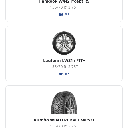
Hankook W442 i*cept RS
155/70 R13 75T
66
,00
€
Laufenn LW31 i FIT+
155/70 R13 75T
46
,60
€
Kumho WINTERCRAFT WP52+
155/70 R13 75T