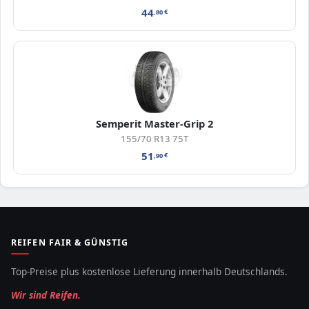
44
,80
€
Semperit Master-Grip 2
155/70 R13 75T
51
,90
€
REIFEN FAIR & GÜNSTIG
Top-Preise plus kostenlose Lieferung innerhalb Deutschlands.
Wir sind Reifen.