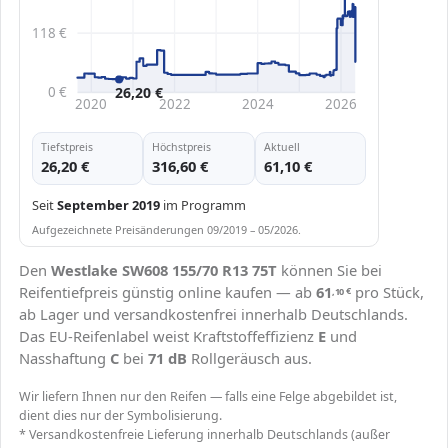
118 €
26,20 €
0 €
2020
2022
2024
2026
Tiefstpreis
Höchstpreis
Aktuell
26,20 €
316,60 €
61,10 €
Seit
September 2019
im Programm
Aufgezeichnete Preisänderungen 09/2019 – 05/2026.
Den
Westlake SW608 155/70 R13 75T
können Sie bei
Reifentiefpreis günstig online kaufen — ab
61
pro Stück,
,10
€
ab Lager und versandkostenfrei innerhalb Deutschlands.
Das EU-Reifenlabel weist Kraftstoffeffizienz
E
und
Nasshaftung
C
bei
71 dB
Rollgeräusch aus.
Wir liefern Ihnen nur den Reifen — falls eine Felge abgebildet ist,
dient dies nur der Symbolisierung.
* Versandkostenfreie Lieferung innerhalb Deutschlands (außer