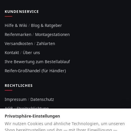
KUNDENSERVICE
Hilfe & Wiki
/
Blog & Ratgeber
Reifenmarken
/
Montagestationen
Versandkosten
/
Zahlarten
Kontakt
/
Über uns
Ihre Bewertung zum Bestellablauf
Reifen-Großhandel (für Händler)
RECHTLICHES
Impressum
/
Datenschutz
AGB
/
Streitschlichtung
Privatsphäre-Einstellungen
Sitemap
Wir nutzen Cookies und ähnliche Technologien, um unseren
Cookie-Hinweis
Shop bereitzustellen und ihn — mit Ihrer Einwilligung —