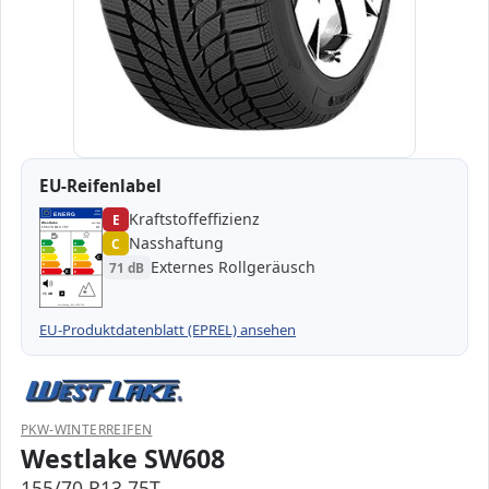
EU-Reifenlabel
Kraftstoffeffizienz
EPREL
ENERG
E
459429
Westlake
WG7903
155/70 R13 75T
C1
Nasshaftung
C
A
A
B
B
C
C
C
Externes Rollgeräusch
71 dB
D
D
E
E
E
71 dB
B
Verordnung (EU) 2020/740
EU-Produktdatenblatt (EPREL) ansehen
PKW-WINTERREIFEN
Westlake SW608
155/70 R13 75T