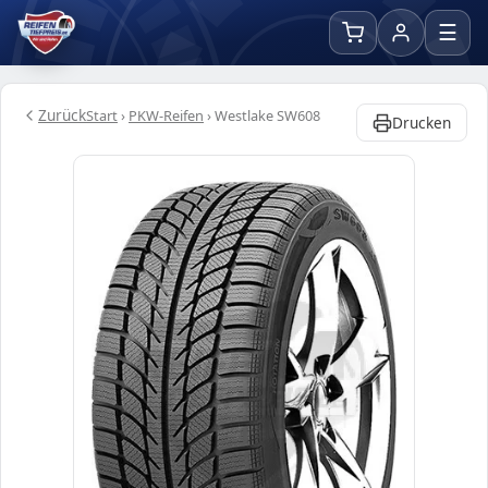
☰
Zurück
Start
›
PKW-Reifen
›
Westlake SW608
Drucken