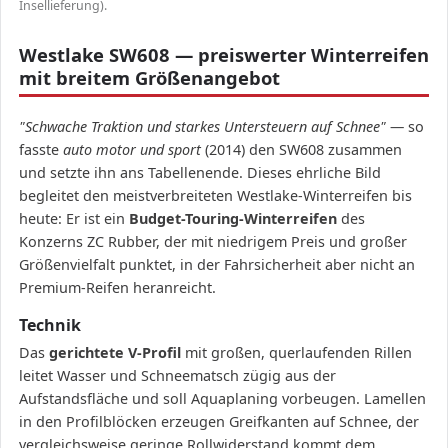
Insellieferung).
Westlake SW608 — preiswerter Winterreifen
mit breitem Größenangebot
"Schwache Traktion und starkes Untersteuern auf Schnee"
— so
fasste
auto motor und sport
(2014) den SW608 zusammen
und setzte ihn ans Tabellenende. Dieses ehrliche Bild
begleitet den meistverbreiteten Westlake-Winterreifen bis
heute: Er ist ein
Budget-Touring-Winterreifen
des
Konzerns ZC Rubber, der mit niedrigem Preis und großer
Größenvielfalt punktet, in der Fahrsicherheit aber nicht an
Premium-Reifen heranreicht.
Technik
Das
gerichtete V-Profil
mit großen, querlaufenden Rillen
leitet Wasser und Schneematsch zügig aus der
Aufstandsfläche und soll Aquaplaning vorbeugen. Lamellen
in den Profilblöcken erzeugen Greifkanten auf Schnee, der
vergleichsweise geringe Rollwiderstand kommt dem