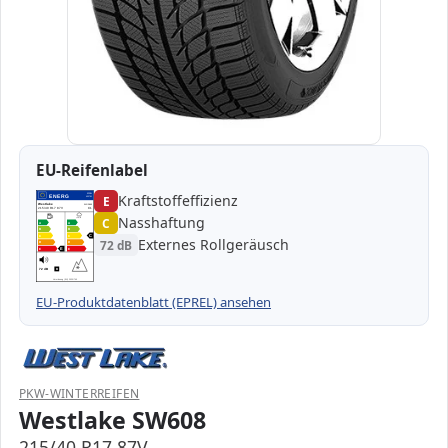
EU-Reifenlabel
Kraftstoffeffizienz
EPREL
ENERG
E
453781
Westlake
WG2865
215/40 R17 87V
C1
Nasshaftung
C
A
A
B
B
C
C
C
Externes Rollgeräusch
72 dB
D
D
E
E
E
72 dB
B
Verordnung (EU) 2020/740
EU-Produktdatenblatt (EPREL) ansehen
PKW-WINTERREIFEN
Westlake SW608
215/40 R17 87V