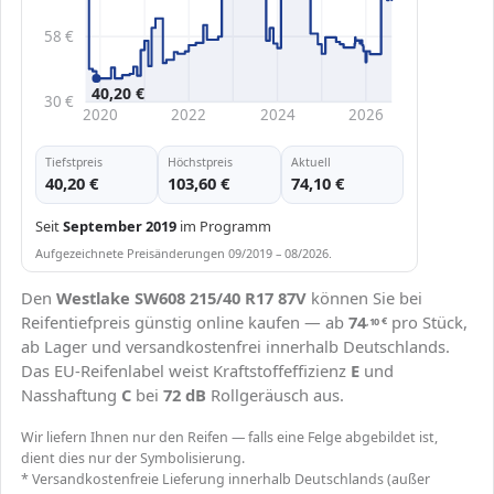
58 €
40,20 €
30 €
2020
2022
2024
2026
Tiefstpreis
Höchstpreis
Aktuell
40,20 €
103,60 €
74,10 €
Seit
September 2019
im Programm
Aufgezeichnete Preisänderungen 09/2019 – 08/2026.
Den
Westlake SW608 215/40 R17 87V
können Sie bei
Reifentiefpreis günstig online kaufen — ab
74
pro Stück,
,10
€
ab Lager und versandkostenfrei innerhalb Deutschlands.
Das EU-Reifenlabel weist Kraftstoffeffizienz
E
und
Nasshaftung
C
bei
72 dB
Rollgeräusch aus.
Wir liefern Ihnen nur den Reifen — falls eine Felge abgebildet ist,
dient dies nur der Symbolisierung.
* Versandkostenfreie Lieferung innerhalb Deutschlands (außer