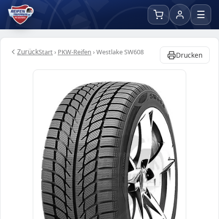
☰
Zurück
Start
›
PKW-Reifen
›
Westlake SW608
Drucken