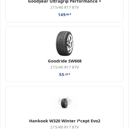
Goodyear Ultragrip Performance +
215/40 R17 87V
149
,80
€
Goodride SW608
215/40 R17 87V
55
,20
€
Hankook W320 Winter i*cept Evo2
215/40 R17 87V