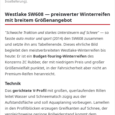
Insellieferung).
Westlake SW608 — preiswerter Winterreifen
mit breitem Größenangebot
"Schwache Traktion und starkes Untersteuern auf Schnee"
— so
fasste
auto motor und sport
(2014) den SW608 zusammen
und setzte ihn ans Tabellenende. Dieses ehrliche Bild
begleitet den meistverbreiteten Westlake-Winterreifen bis
heute: Er ist ein
Budget-Touring-Winterreifen
des
Konzerns ZC Rubber, der mit niedrigem Preis und großer
Größenvielfalt punktet, in der Fahrsicherheit aber nicht an
Premium-Reifen heranreicht.
Technik
Das
gerichtete V-Profil
mit großen, querlaufenden Rillen
leitet Wasser und Schneematsch zügig aus der
Aufstandsfläche und soll Aquaplaning vorbeugen. Lamellen
in den Profilblöcken erzeugen Greifkanten auf Schnee, der
vergleichsweise geringe Rollwiderstand kommt dem