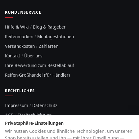
KUNDENSERVICE
Hilfe & Wiki
/
Blog & Ratgeber
Reifenmarken
/
Montagestationen
Versandkosten
/
Zahlarten
Kontakt
/
Über uns
Ihre Bewertung zum Bestellablauf
Reifen-Großhandel (für Händler)
RECHTLICHES
Impressum
/
Datenschutz
AGB
/
Streitschlichtung
Privatsphäre-Einstellungen
Sitemap
Wir nutzen Cookies und ähnliche Technologien, um unseren
Cookie-Hinweis
Shop bereitzustellen und ihn — mit Ihrer Einwilligung —