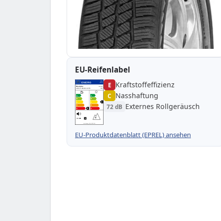
EU-Reifenlabel
Kraftstoffeffizienz
EPREL
ENERG
E
463378
Westlake
WG4113
195/75 R16C 107R
C2
Nasshaftung
C
A
A
B
B
C
C
C
Externes Rollgeräusch
72 dB
D
D
E
E
E
72 dB
B
Verordnung (EU) 2020/740
EU-Produktdatenblatt (EPREL) ansehen