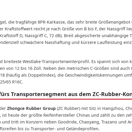
el, die tragfähige 8PR-Karkasse, das sehr breite Größenangebot 
 Kraftstoffwert reicht je nach Größe von B bis F, der Nassgriff l
Kraftstoff D, Nassgriff C, 72 dB). Breit abgesicherte unabhängige 
denziell schwächere Nasshaftung und kürzere Laufleistung einz
d breiteste Westlake-Transporterwinterprofil. Es spannt sich von
en von 12 bis 16 Zoll. Neben den metrischen C-Größen sind auch
s 118 (häufig als Doppelindex), die Geschwindigkeitskennungen um
225/65 R16C.
fürs Transportersegment aus dem ZC-Rubber-Ko
 der
Zhongce Rubber Group
(ZC Rubber) mit Sitz in Hangzhou, Ch
st heute der größte Reifenhersteller Chinas und zählt zu den ze
en und tritt im Konzern neben Goodride, Chaoyang, Trazano und A
tsreifen bis zu Transporter- und Geländeprofilen.