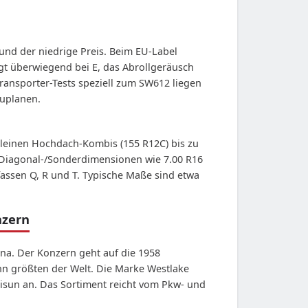
und der niedrige Preis. Beim EU-Label
iegt überwiegend bei E, das Abrollgeräusch
Transporter-Tests speziell zum SW612 liegen
uplanen.
 kleinen Hochdach-Kombis (155 R12C) bis zu
 Diagonal-/Sonderdimensionen wie 7.00 R16
fassen Q, R und T. Typische Maße sind etwa
nzern
ina. Der Konzern geht auf die 1958
hn größten der Welt. Die Marke Westlake
risun an. Das Sortiment reicht vom Pkw- und