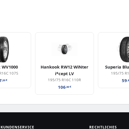
x WV1000
Hankook RW12 WiNter
Superia Bl
R16C 107S
i*cept LV
195/75 R
195/75 R16C 110R
7
59
,20
€
,
106
,30
€
KUNDENSERVICE
RECHTLICHES