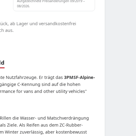
Aufgezeichnete Preisänderungen 09/2019 –
08/2026.
ück, ab Lager und versandkostenfrei
ch aus.
ld
te Nutzfahrzeuge. Er trägt das
3PMSF-Alpine-
gängige C-Kennung sind auf die hohen
rmance for vans and other utility vehicles"
te Rillen die Wasser- und Matschverdrängung
ls Ziele. Als Reifen aus dem ZC-Rubber-
im Winter zuverlässig, aber kostenbewusst