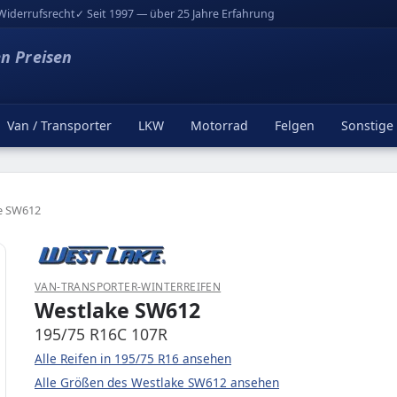
Widerrufsrecht
✓ Seit 1997 — über 25 Jahre Erfahrung
en Preisen
Van / Transporter
LKW
Motorrad
Felgen
Sonstige
e SW612
VAN-TRANSPORTER-WINTERREIFEN
Westlake SW612
195/75 R16C 107R
Alle Reifen in 195/75 R16 ansehen
Alle Größen des Westlake SW612 ansehen