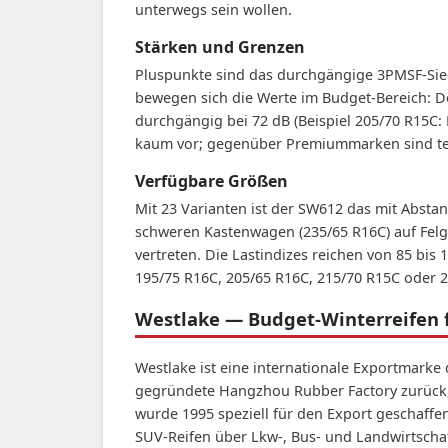
unterwegs sein wollen.
Stärken und Grenzen
Pluspunkte sind das durchgängige 3PMSF-Sieg
bewegen sich die Werte im Budget-Bereich: Der
durchgängig bei 72 dB (Beispiel 205/70 R15C: 
kaum vor; gegenüber Premiummarken sind ten
Verfügbare Größen
Mit 23 Varianten ist der SW612 das mit Abstan
schweren Kastenwagen (235/65 R16C) auf Felg
vertreten. Die Lastindizes reichen von 85 bi
195/75 R16C, 205/65 R16C, 215/70 R15C oder 
Westlake — Budget-Winterreifen 
Westlake ist eine internationale Exportmarke
gegründete Hangzhou Rubber Factory zurück, i
wurde 1995 speziell für den Export geschaff
SUV-Reifen über Lkw-, Bus- und Landwirtschaf