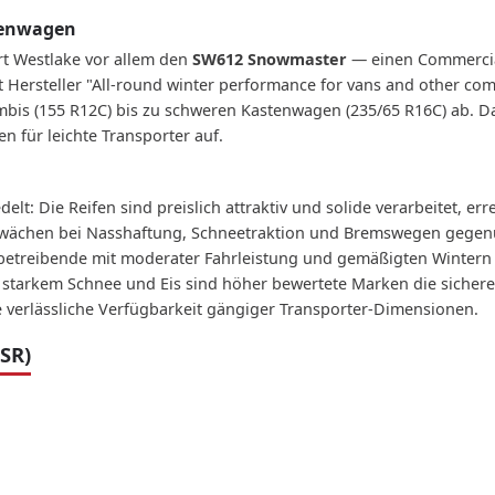
stenwagen
rt Westlake vor allem den
SW612 Snowmaster
— einen Commercia
 Hersteller "All-round winter performance for vans and other comme
bis (155 R12C) bis zu schweren Kastenwagen (235/65 R16C) ab. Da
n für leichte Transporter auf.
elt: Die Reifen sind preislich attraktiv und solide verarbeitet, e
Schwächen bei Nasshaftung, Schneetraktion und Bremswegen gegen
rbetreibende mit moderater Fahrleistung und gemäßigten Wintern bi
bei starkem Schnee und Eis sind höher bewertete Marken die sicher
 verlässliche Verfügbarkeit gängiger Transporter-Dimensionen.
SR)