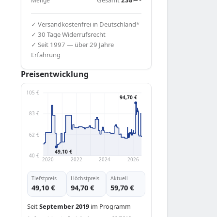
Menge
✓ Versandkostenfrei in Deutschland*
✓ 30 Tage Widerrufsrecht
✓ Seit 1997 — über 29 Jahre
Erfahrung
Preisentwicklung
105 €
94,70 €
83 €
62 €
49,10 €
40 €
2020
2022
2024
2026
Tiefstpreis
Höchstpreis
Aktuell
49,10 €
94,70 €
59,70 €
Seit
September 2019
im Programm