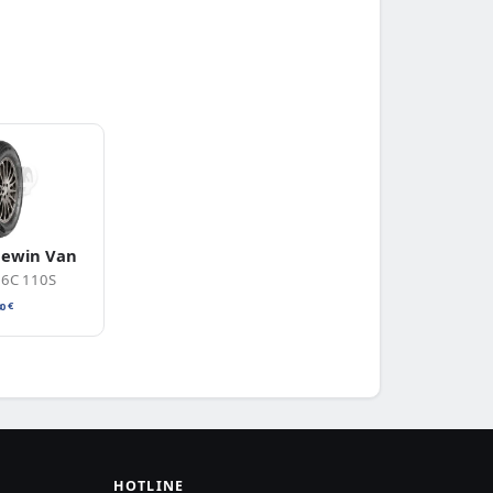
uewin Van
16C 110S
80
€
HOTLINE