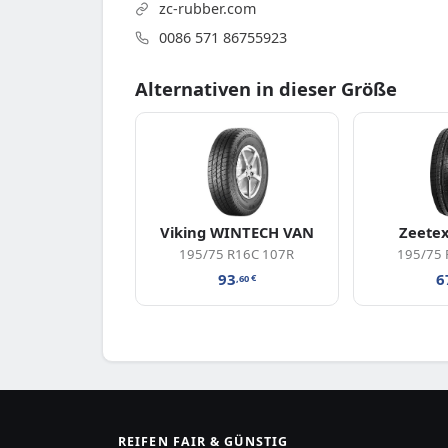
zc-rubber.com
0086 571 86755923
Alternativen in dieser Größe
Viking WINTECH VAN
Zeete
195/75 R16C 107R
195/75 
93
6
,60
€
REIFEN FAIR & GÜNSTIG