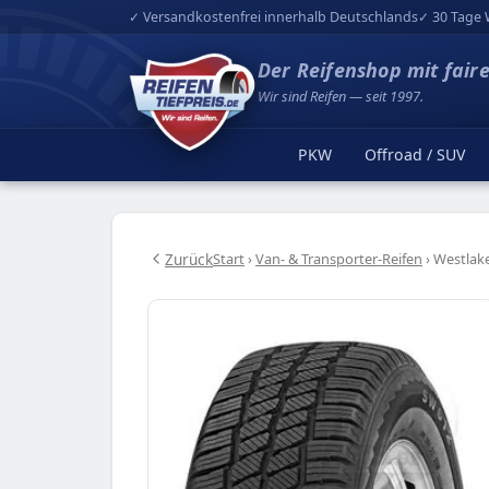
✓ Versandkostenfrei innerhalb Deutschlands
✓ 30 Tage 
Der Reifenshop mit fair
Wir sind Reifen — seit 1997.
PKW
Offroad / SUV
Zurück
Start
›
Van- & Transporter-Reifen
›
Westlak