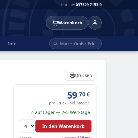
Hotline:
037329 7153-0
Warenkorb
Info
Drucken
59
,70
€
pro Stück, inkl. MwSt.*
✓ auf Lager — 2–5 Werktage
In den Warenkorb
Gesamt
238
,80
€