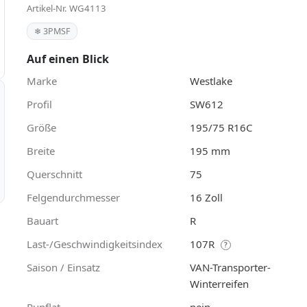
Artikel-Nr. WG4113
❄ 3PMSF
Auf einen Blick
Marke
Westlake
Profil
SW612
Größe
195/75 R16C
Breite
195 mm
Querschnitt
75
Felgendurchmesser
16 Zoll
Bauart
R
Last-/Geschwindigkeitsindex
107R
?
Saison / Einsatz
VAN-Transporter-
Winterreifen
Runflat
nein