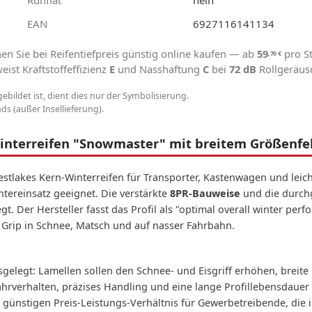
EAN
6927116141134
n Sie bei Reifentiefpreis günstig online kaufen — ab
59
pro St
,70
€
ist Kraftstoffeffizienz
E
und Nasshaftung
C
bei
72 dB
Rollgeräus
gebildet ist, dient dies nur der Symbolisierung.
s (außer Insellieferung).
nterreifen "Snowmaster" mit breitem Größenfe
tlakes Kern-Winterreifen für Transporter, Kastenwagen und leich
ntereinsatz geeignet. Die verstärkte
8PR-Bauweise
und die durch
. Der Hersteller fasst das Profil als "optimal overall winter perfo
Grip in Schnee, Matsch und auf nasser Fahrbahn.
ausgelegt: Lamellen sollen den Schnee- und Eisgriff erhöhen, brei
verhalten, präzises Handling und eine lange Profillebensdauer a
 günstigen Preis-Leistungs-Verhältnis für Gewerbetreibende, die 