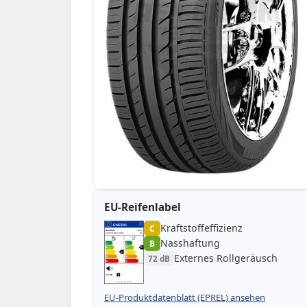
EU-Reifenlabel
Kraftstoffeffizienz
EPREL
ENERG
C
461302
Goodride
GR01102
235/50 R19 99W
C1
Nasshaftung
B
A
A
B
B
B
C
C
C
Externes Rollgeräusch
72 dB
D
D
E
E
72 dB
B
Verordnung (EU) 2020/740
EU-Produktdatenblatt (EPREL) ansehen