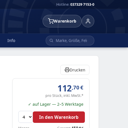
Hotline:
037329 7153-0
Warenkorb
Info
Drucken
112
,70
€
pro Stück, inkl. MwSt.*
✓ auf Lager — 2–5 Werktage
In den Warenkorb
Gesamt
450
,80
€