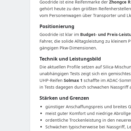
Goodride ist eine Reifenmarke der
Zhongce R
gehört heute zu den größten Reifenhersteller
vom Personenwagen über Transporter und Lkw 
Positionierung
Goodride ist klar im
Budget- und Preis-Leis
Fahrer, die solide Alltagsleistung zu kleinem 
gängigen Pkw-Dimensionen.
Technik und Leistungsbild
Die aktuellen Profile setzen auf Silica-Misch
unabhängigen Tests zeigt sich ein gemischtes,
UHP-Reifen
Solmax 1
schaffte im ADAC-Sommer
in Tests dagegen durch schwachen Nassgriff a
Stärken und Grenzen
günstiger Anschaffungspreis und breites
meist guter Komfort und niedrige Abrollg
ordentliche Trockenleistung in den neuer
Schwächen typischerweise bei Nassgriff, L