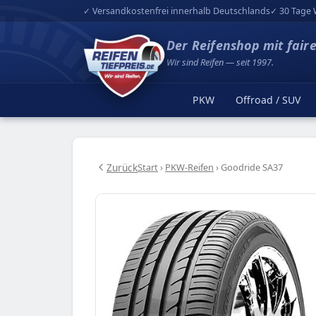
✓ Versandkostenfrei innerhalb Deutschlands
✓ 30 Tage 
Der Reifenshop mit fair
Wir sind Reifen — seit 1997.
PKW
Offroad / SUV
Zurück
Start
›
PKW-Reifen
›
Goodride SA37