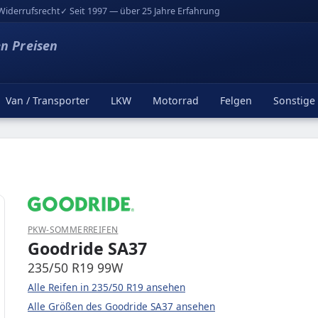
Widerrufsrecht
✓ Seit 1997 — über 25 Jahre Erfahrung
en Preisen
Van / Transporter
LKW
Motorrad
Felgen
Sonstige
PKW-SOMMERREIFEN
Goodride SA37
235/50 R19 99W
Alle Reifen in 235/50 R19 ansehen
Alle Größen des Goodride SA37 ansehen