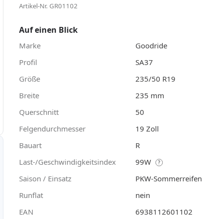
Artikel-Nr. GR01102
Auf einen Blick
Marke
Goodride
Profil
SA37
Größe
235/50 R19
Breite
235 mm
Querschnitt
50
Felgendurchmesser
19 Zoll
Bauart
R
Last-/Geschwindigkeitsindex
99W
?
Saison / Einsatz
PKW-Sommerreifen
Runflat
nein
EAN
6938112601102