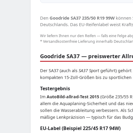
Den
Goodride SA37 235/50 R19 99W
können S
Deutschlands. Das EU-Reifenlabel weist Krafts
Wir liefern Ihnen nur den Reifen — falls eine Felge ab
* Versandkostenfreie Lieferung innerhalb Deutschland
Goodride SA37 — preiswerter Allr
Der SA37 (auch als
SA37 Sport
geführt) gehört
kompakten 15-Zoll-Größen bis zu sportlichen
Testergebnis
Im
AutoBild-allrad-Test 2015
(Größe 235/55 R
allem die Aquaplaning-Sicherheit und das nie
sollen die Wasserableitung verbessern. Als 
mäßige Lenkpräzision — typisch für das Bud
EU-Label (Beispiel 225/45 R17 94W)