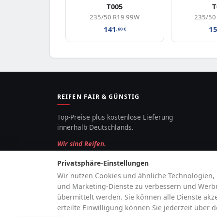
T005
T
235/50 R19 99W
235/50
141
1
,60
€
REIFEN FAIR & GÜNSTIG
Top-Preise plus kostenlose Lieferung
innerhalb Deutschlands.
Wir sind Reifen.
Privatsphäre-Einstellungen
Wir nutzen Cookies und ähnliche Technologien, 
und Marketing-Dienste zu verbessern und Werbun
übermittelt werden. Sie können alle Dienste akz
erteilte Einwilligung können Sie jederzeit über 