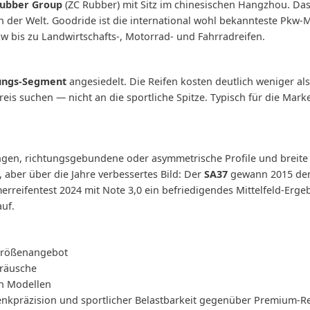
ubber Group
(ZC Rubber) mit Sitz im chinesischen Hangzhou. D
n der Welt. Goodride ist die international wohl bekannteste Pkw-
bis zu Landwirtschafts-, Motorrad- und Fahrradreifen.
tungs-Segment
angesiedelt. Die Reifen kosten deutlich weniger al
Preis suchen — nicht an die sportliche Spitze. Typisch für die Mar
ungen, richtungsgebundene oder asymmetrische Profile und breite 
 aber über die Jahre verbessertes Bild: Der
SA37
gewann 2015 den A
reifentest 2024 mit Note 3,0 ein befriedigendes Mittelfeld-Ergeb
uf.
 Größenangebot
eräusche
en Modellen
enkpräzision und sportlicher Belastbarkeit gegenüber Premium-R