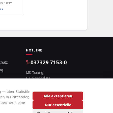
19 103Y
30
€
HOTLINE
037329 7153-0
chutz
ng
MD-Tuning
Helbigsdorf 83
09619 Mulda, Deutschland
 — über Statistik-
Alle akzeptieren
h in Drittländer,
speichern; eine
Nur essenzielle