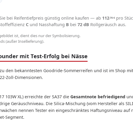
ie bei Reifentiefpreis günstig online kaufen — ab
112
pro Stüc
,70
€
toffeffizienz
C
und Nasshaftung
B
bei
72 dB
Rollgeräusch aus.
gebildet ist, dient dies nur der Symbolisierung.
s (außer Insellieferung).
ounder mit Test-Erfolg bei Nässe
 zu den bekanntesten Goodride-Sommerreifen und ist im Shop mit
 22-Zoll-Dimensionen.
17 103W XL) erreichte der SA37 die
Gesamtnote befriedigend
und
drige Geräuschniveau. Die Silica-Mischung (vom Hersteller als SI
Schwächen nennen Tester ein eingeschränktes Haftungsniveau auf 
get-Segment.