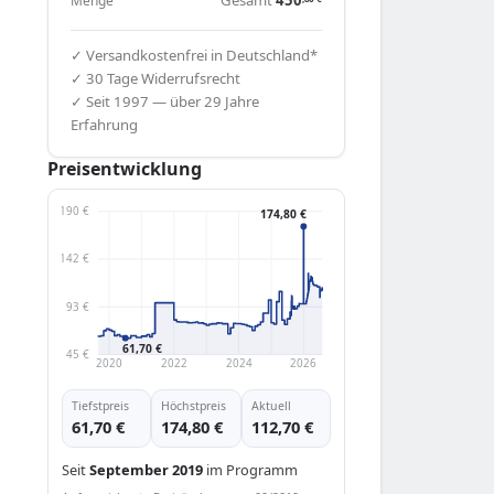
Menge
✓ Versandkostenfrei in Deutschland*
✓ 30 Tage Widerrufsrecht
✓ Seit 1997 — über 29 Jahre
Erfahrung
Preisentwicklung
190 €
174,80 €
142 €
93 €
61,70 €
45 €
2020
2022
2024
2026
Tiefstpreis
Höchstpreis
Aktuell
61,70 €
174,80 €
112,70 €
Seit
September 2019
im Programm