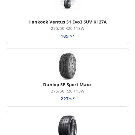
Hankook Ventus S1 Evo3 SUV K127A
275/50 R20 113W
189
,70
€
Dunlop SP Sport Maxx
275/50 R20 113W
227
,00
€