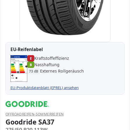
EU-Reifenlabel
Kraftstoffeffizienz
EPREL
ENERG
E
454260
Goodride
GR06466
275/50 R20 113W
C1
Nasshaftung
B
A
A
B
B
B
C
C
Externes Rollgeräusch
73 dB
D
D
E
E
E
73 dB
B
Verordnung (EU) 2020/740
EU-Produktdatenblatt (EPREL) ansehen
OFFROADREIFEN-SOMMERREIFEN
Goodride SA37
275/50 R20 113W