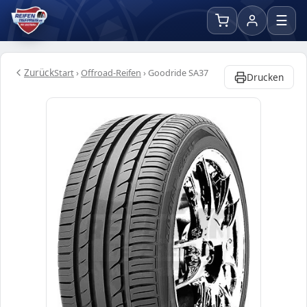
☰
Zurück
Start
›
Offroad-Reifen
›
Goodride SA37
Drucken