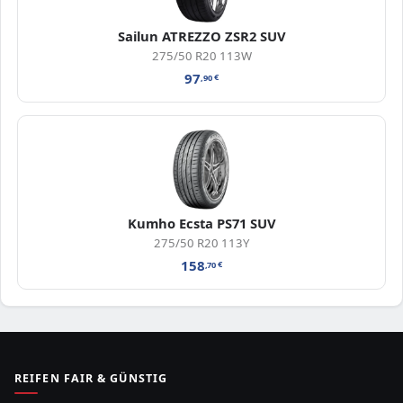
Sailun ATREZZO ZSR2 SUV
275/50 R20 113W
97
,90
€
Kumho Ecsta PS71 SUV
275/50 R20 113Y
158
,70
€
REIFEN FAIR & GÜNSTIG