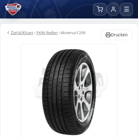
☰
Zurück
Start
›
PKW-Reifen
›
Minerva F209
Drucken