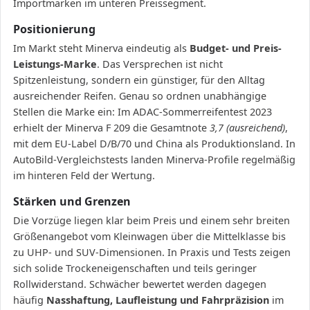
Importmarken im unteren Preissegment.
Positionierung
Im Markt steht Minerva eindeutig als
Budget- und Preis-
Leistungs-Marke
. Das Versprechen ist nicht
Spitzenleistung, sondern ein günstiger, für den Alltag
ausreichender Reifen. Genau so ordnen unabhängige
Stellen die Marke ein: Im ADAC-Sommerreifentest 2023
erhielt der Minerva F 209 die Gesamtnote
3,7 (ausreichend)
,
mit dem EU-Label D/B/70 und China als Produktionsland. In
AutoBild-Vergleichstests landen Minerva-Profile regelmäßig
im hinteren Feld der Wertung.
Stärken und Grenzen
Die Vorzüge liegen klar beim Preis und einem sehr breiten
Größenangebot vom Kleinwagen über die Mittelklasse bis
zu UHP- und SUV-Dimensionen. In Praxis und Tests zeigen
sich solide Trockeneigenschaften und teils geringer
Rollwiderstand. Schwächer bewertet werden dagegen
häufig
Nasshaftung, Laufleistung und Fahrpräzision
im