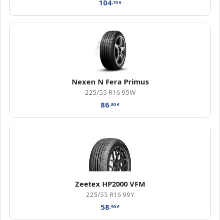
104
,70
€
Nexen N Fera Primus
225/55 R16 95W
86
,80
€
Zeetex HP2000 VFM
225/55 R16 99Y
58
,90
€