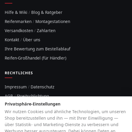
Hilfe & Wiki
/
Blog & Ratgeber
Reifenmarken
/
Montagestationen
Versandkosten
/
Zahlarten
Kontakt
/
Über uns
Ihre Bewertung zum Bestellablauf
Reifen-Großhandel (für Händler)
RECHTLICHES
Impressum
/
Datenschutz
AGB
/
Streitschlichtung
Privatsphäre-Einstellungen
Sitemap
Wir nutzen Cookies und ähnliche Technologien, um unseren
Cookie-Hinweis
Shop bereitzustellen und ihn — mit Ihrer Einwilligung —
über Statistik- und Marketing-Dienste zu verbessern und
HOTLINE
Werbung besser auszusteuern. Dabei können Daten an