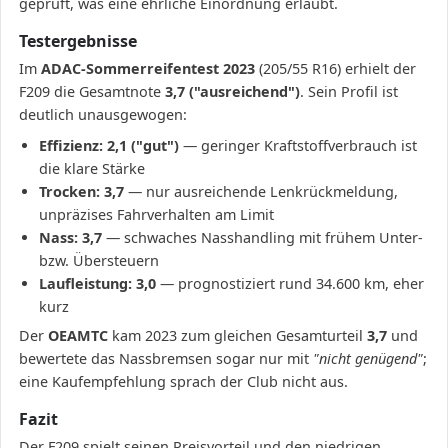
geprüft, was eine ehrliche Einordnung erlaubt.
Testergebnisse
Im
ADAC-Sommerreifentest 2023
(205/55 R16) erhielt der
F209 die Gesamtnote
3,7 ("ausreichend")
. Sein Profil ist
deutlich unausgewogen:
Effizienz: 2,1 ("gut")
— geringer Kraftstoffverbrauch ist
die klare Stärke
Trocken: 3,7
— nur ausreichende Lenkrückmeldung,
unpräzises Fahrverhalten am Limit
Nass: 3,7
— schwaches Nasshandling mit frühem Unter-
bzw. Übersteuern
Laufleistung: 3,0
— prognostiziert rund 34.600 km, eher
kurz
Der
OEAMTC
kam 2023 zum gleichen Gesamturteil
3,7
und
bewertete das Nassbremsen sogar nur mit
"nicht genügend"
;
eine Kaufempfehlung sprach der Club nicht aus.
Fazit
Der F209 spielt seinen Preisvorteil und den niedrigen