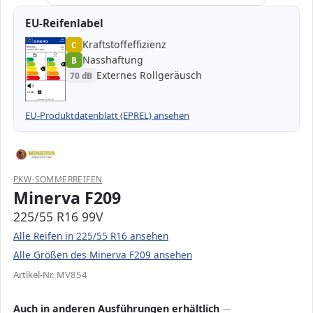
EU-Reifenlabel
Kraftstoffeffizienz
EPREL
ENERG
C
1000000
Minerva
MV854
225/55 R16 99V
C1
Nasshaftung
B
A
A
B
B
B
C
C
C
Externes Rollgeräusch
70 dB
D
D
E
E
70 dB
B
Verordnung (EU) 2020/740
EU-Produktdatenblatt (EPREL) ansehen
PKW-SOMMERREIFEN
Minerva F209
225/55 R16 99V
Alle Reifen in 225/55 R16 ansehen
Alle Größen des Minerva F209 ansehen
Artikel-Nr. MV854
Auch in anderen Ausführungen erhältlich
—