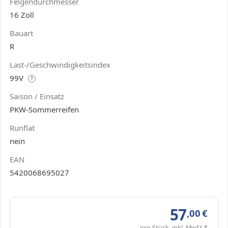
Felgendurchmesser
16 Zoll
Bauart
R
Last-/Geschwindigkeitsindex
99V
?
Saison / Einsatz
PKW-Sommerreifen
Runflat
nein
EAN
5420068695027
57
,00
€
pro Stück, inkl. MwSt.*