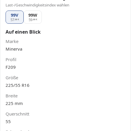
Last-/Geschwindigkeitsindex wählen
99V
99W
Minerva F209 225/55 R16, Ausführung 99W
57
59
,00
€
,00
€
Auf einen Blick
Marke
Minerva
Profil
F209
Größe
225/55 R16
Breite
225 mm
Querschnitt
55