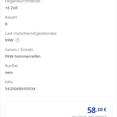
Felgendurchmesser
16 Zoll
Bauart
R
Last-/Geschwindigkeitsindex
99W
?
Saison / Einsatz
PKW-Sommerreifen
Runflat
nein
EAN
5420068695034
58
,30
€
pro Stück, inkl. MwSt.*