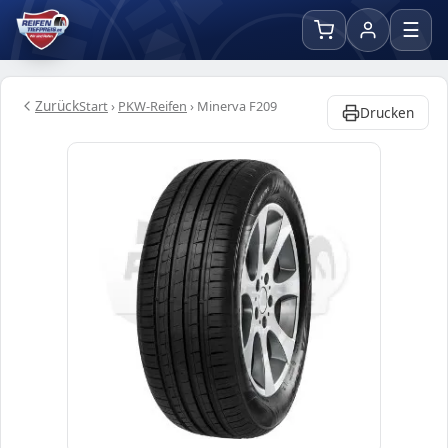
☰
Zurück
Start
›
PKW-Reifen
›
Minerva F209
Drucken