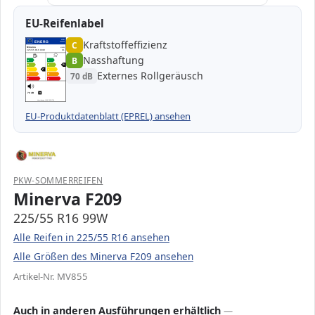
EU-Reifenlabel
Kraftstoffeffizienz
EPREL
ENERG
C
1000000
Minerva
MV855
225/55 R16 99W
C1
Nasshaftung
B
A
A
B
B
B
C
C
C
Externes Rollgeräusch
70 dB
D
D
E
E
70 dB
B
Verordnung (EU) 2020/740
EU-Produktdatenblatt (EPREL) ansehen
PKW-SOMMERREIFEN
Minerva F209
225/55 R16 99W
Alle Reifen in 225/55 R16 ansehen
Alle Größen des Minerva F209 ansehen
Artikel-Nr. MV855
Auch in anderen Ausführungen erhältlich
—