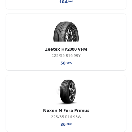
104
,70
€
Zeetex HP2000 VFM
225/55 R16 99Y
58
,90
€
Nexen N Fera Primus
225/55 R16 95W
86
,80
€