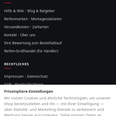
Hilfe & Wiki
/
Blog & Ratgeber
Reifenmarken
/
Montagestationen
Versandkosten
/
Zahlarten
Kontakt
/
Über uns
Ihre Bewertung zum Bestellablauf
Reifen-Großhandel (für Händler)
RECHTLICHES
Impressum
/
Datenschutz
AGB
/
Streitschlichtung
Privatsphäre-Einstellungen
Sitemap
Wir nutzen Cookies und ähnliche Technologien, um unseren
Cookie-Hinweis
Shop bereitzustellen und ihn — mit Ihrer Einwilligung —
über Statistik- und Marketing-Dienste zu verbessern und
HOTLINE
Werbung besser auszusteuern. Dabei können Daten an