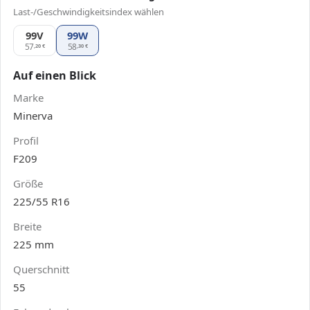
Last-/Geschwindigkeitsindex wählen
99V
Minerva F209 225/55 R16, Ausführung 99V
99W
57
58
,20
€
,30
€
Auf einen Blick
Marke
Minerva
Profil
F209
Größe
225/55 R16
Breite
225 mm
Querschnitt
55