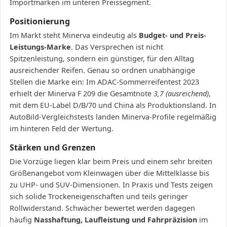
Importmarken im unteren Preissegment.
Positionierung
Im Markt steht Minerva eindeutig als
Budget- und Preis-
Leistungs-Marke
. Das Versprechen ist nicht
Spitzenleistung, sondern ein günstiger, für den Alltag
ausreichender Reifen. Genau so ordnen unabhängige
Stellen die Marke ein: Im ADAC-Sommerreifentest 2023
erhielt der Minerva F 209 die Gesamtnote
3,7 (ausreichend)
,
mit dem EU-Label D/B/70 und China als Produktionsland. In
AutoBild-Vergleichstests landen Minerva-Profile regelmäßig
im hinteren Feld der Wertung.
Stärken und Grenzen
Die Vorzüge liegen klar beim Preis und einem sehr breiten
Größenangebot vom Kleinwagen über die Mittelklasse bis
zu UHP- und SUV-Dimensionen. In Praxis und Tests zeigen
sich solide Trockeneigenschaften und teils geringer
Rollwiderstand. Schwächer bewertet werden dagegen
häufig
Nasshaftung, Laufleistung und Fahrpräzision
im