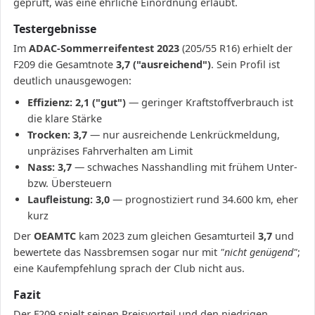
geprüft, was eine ehrliche Einordnung erlaubt.
Testergebnisse
Im
ADAC-Sommerreifentest 2023
(205/55 R16) erhielt der
F209 die Gesamtnote
3,7 ("ausreichend")
. Sein Profil ist
deutlich unausgewogen:
Effizienz: 2,1 ("gut")
— geringer Kraftstoffverbrauch ist
die klare Stärke
Trocken: 3,7
— nur ausreichende Lenkrückmeldung,
unpräzises Fahrverhalten am Limit
Nass: 3,7
— schwaches Nasshandling mit frühem Unter-
bzw. Übersteuern
Laufleistung: 3,0
— prognostiziert rund 34.600 km, eher
kurz
Der
OEAMTC
kam 2023 zum gleichen Gesamturteil
3,7
und
bewertete das Nassbremsen sogar nur mit
"nicht genügend"
;
eine Kaufempfehlung sprach der Club nicht aus.
Fazit
Der F209 spielt seinen Preisvorteil und den niedrigen