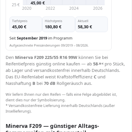
45,00 €
25 €
2020
2022
2024
2026
Tiefstpreis
Höchstpreis
Aktuell
45,00 €
180,80 €
58,30 €
Seit
September 2019
im Programm
Aufgezeichnete Preisänderungen 09/2019 – 08/2026.
Den
Minerva F209 225/55 R16 99W
können Sie bei
Reifentiefpreis günstig online kaufen — ab
58
pro Stück,
,30
€
ab Lager und versandkostenfrei innerhalb Deutschlands.
Das EU-Reifenlabel weist Kraftstoffeffizienz
C
und
Nasshaftung
B
bei
70 dB
Rollgeräusch aus.
Wir liefern Ihnen nur den Reifen — falls eine Felge abgebildet ist,
dient dies nur der Symbolisierung.
* Versandkostenfreie Lieferung innerhalb Deutschlands (außer
Insellieferung).
Minerva F209 — günstiger Alltags-