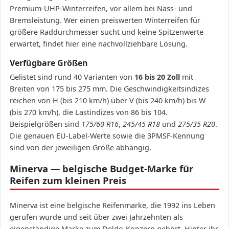
Premium-UHP-Winterreifen, vor allem bei Nass- und
Bremsleistung. Wer einen preiswerten Winterreifen für
größere Raddurchmesser sucht und keine Spitzenwerte
erwartet, findet hier eine nachvollziehbare Lösung.
Verfügbare Größen
Gelistet sind rund 40 Varianten von
16 bis 20 Zoll
mit
Breiten von 175 bis 275 mm. Die Geschwindigkeitsindizes
reichen von H (bis 210 km/h) über V (bis 240 km/h) bis W
(bis 270 km/h), die Lastindizes von 86 bis 104.
Beispielgrößen sind
175/60 R16
,
245/45 R18
und
275/35 R20
.
Die genauen EU-Label-Werte sowie die 3PMSF-Kennung
sind von der jeweiligen Größe abhängig.
Minerva — belgische Budget-Marke für
Reifen zum kleinen Preis
Minerva ist eine belgische Reifenmarke, die 1992 ins Leben
gerufen wurde und seit über zwei Jahrzehnten als
eigenständige Marke zum Deldo-Konzern gehört. Hinter ihr