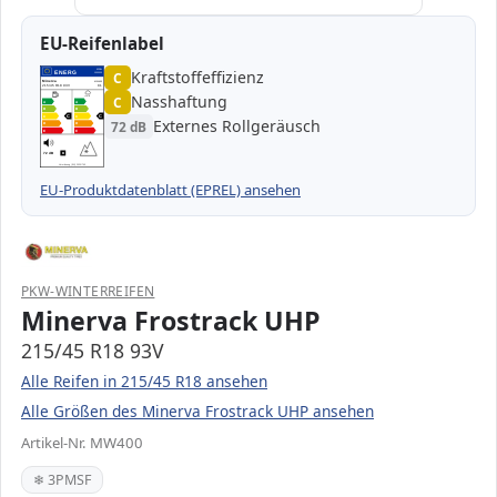
EU-Reifenlabel
Kraftstoffeffizienz
EPREL
ENERG
C
1000000
Minerva
MW400
215/45 R18 93V
C1
Nasshaftung
C
A
A
B
B
C
C
C
C
Externes Rollgeräusch
72 dB
D
D
E
E
72 dB
B
Verordnung (EU) 2020/740
EU-Produktdatenblatt (EPREL) ansehen
PKW-WINTERREIFEN
Minerva Frostrack UHP
215/45 R18 93V
Alle Reifen in 215/45 R18 ansehen
Alle Größen des Minerva Frostrack UHP ansehen
Artikel-Nr. MW400
❄ 3PMSF