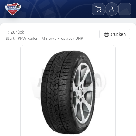
☰
Zurück
Drucken
Start
›
PKW-Reifen
›
Minerva Frostrack UHP