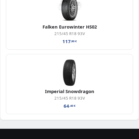
Falken Eurowinter HS02
215/45 R18 93V
117
,90
€
Imperial Snowdragon
215/45 R18 93V
64
,40
€