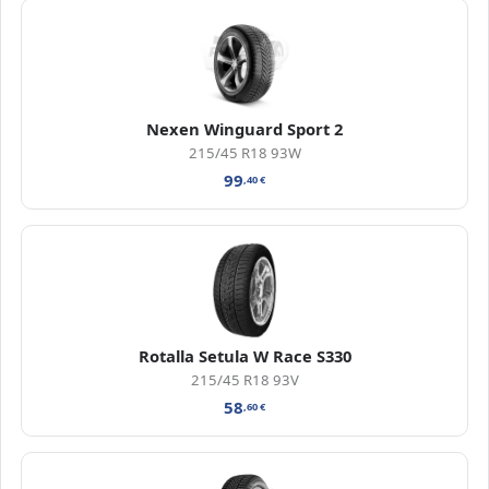
Nexen Winguard Sport 2
215/45 R18 93W
99
,40
€
Rotalla Setula W Race S330
215/45 R18 93V
58
,60
€