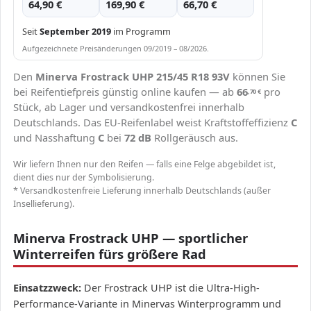
64,90 €
169,90 €
66,70 €
Seit
September 2019
im Programm
Aufgezeichnete Preisänderungen 09/2019 – 08/2026.
Den
Minerva Frostrack UHP 215/45 R18 93V
können Sie
bei Reifentiefpreis günstig online kaufen — ab
66
pro
,70
€
Stück, ab Lager und versandkostenfrei innerhalb
Deutschlands. Das EU-Reifenlabel weist Kraftstoffeffizienz
C
und Nasshaftung
C
bei
72 dB
Rollgeräusch aus.
Wir liefern Ihnen nur den Reifen — falls eine Felge abgebildet ist,
dient dies nur der Symbolisierung.
* Versandkostenfreie Lieferung innerhalb Deutschlands (außer
Insellieferung).
Minerva Frostrack UHP — sportlicher
Winterreifen fürs größere Rad
Einsatzzweck:
Der Frostrack UHP ist die Ultra-High-
Performance-Variante in Minervas Winterprogramm und