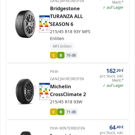
GANZJAHRESREIFEN
MwSt.*
✓ auf Lager
Bridgestone
TURANZA ALL
EPREL
ENERG
1939961
Bridgestone
26733
215/45 R18 93Y
C1
SEASON 6
A
A
B
B
B
C
C
C
D
D
E
E
215/45 R18 93Y MFS
70 dB
B
Verordnung (EU) 2020/740
Enliten
MFS Enliten
C
B
70 dB
162
,20
€
PKW-
pro Stück, inkl.
GANZJAHRESREIFEN
MwSt.*
✓ auf Lager
EPREL
Michelin
ENERG
1120535
Michelin
243763
215/45 R18 93W
C1
A
A
B
B
B
C
C
C
CrossClimate 2
D
D
E
E
71 dB
B
215/45 R18 93W
Verordnung (EU) 2020/740
C
B
71 dB
64
,40
€
PKW-WINTERREIFEN
pro Stück, inkl.