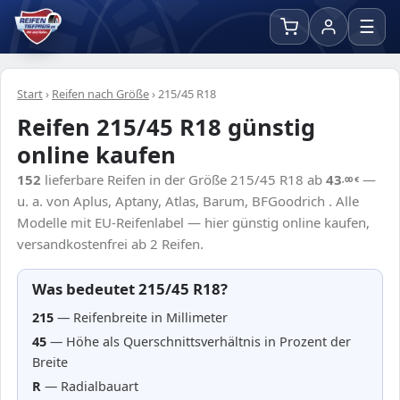
☰
Start
›
Reifen nach Größe
›
215/45 R18
Reifen 215/45 R18 günstig
online kaufen
152
lieferbare Reifen in der Größe 215/45 R18 ab
43
—
,00
€
u. a. von Aplus, Aptany, Atlas, Barum, BFGoodrich . Alle
Modelle mit EU-Reifenlabel — hier günstig online kaufen,
versandkostenfrei ab 2 Reifen.
Was bedeutet 215/45 R18?
215
— Reifenbreite in Millimeter
45
— Höhe als Querschnittsverhältnis in Prozent der
Breite
R
— Radialbauart