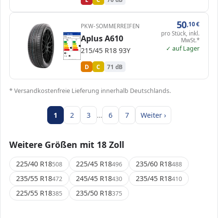
50
,10
€
PKW-SOMMERREIFEN
pro Stück, inkl.
EPREL
ENERG
Aplus A610
1367792
Aplus
AP2154518ZA610XL
MwSt.*
215/45 R18 93Y
C1
A
A
B
B
✓ auf Lager
C
C
C
215/45 R18 93Y
D
D
D
E
E
71 dB
B
Verordnung (EU) 2020/740
D
C
71 dB
* Versandkostenfreie Lieferung innerhalb Deutschlands.
1
2
3
…
6
7
Weiter ›
Weitere Größen mit 18 Zoll
225/40 R18
225/45 R18
235/60 R18
508
496
488
235/55 R18
245/45 R18
235/45 R18
472
430
410
225/55 R18
235/50 R18
385
375