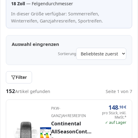
18 Zoll
— Felgendurchmesser
In dieser Größe verfügbar: Sommerreifen,
Winterreifen, Ganzjahresreifen, Sportreifen.
Auswahl eingrenzen
Sortierung
Filter
Passende Reifen in 215/45 R18
152
Artikel gefunden
Seite 1 von 7
148
,10
€
PKW-
pro Stück, inkl.
GANZJAHRESREIFEN
MwSt.*
✓ auf Lager
Continental
EPREL
ENERG
1475302
AllSeasonContact
Continental
0320122000
215/45 R18 93V
C1
A
A
B
B
B
B
C
C
D
D