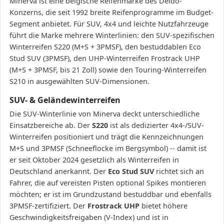
Minerva ist eine belgische Reifenmarke des Deldo-
Konzerns, die seit 1992 breite Reifenprogramme im Budget-
Segment anbietet. Für SUV, 4x4 und leichte Nutzfahrzeuge
führt die Marke mehrere Winterlinien: den SUV-spezifischen
Winterreifen S220 (M+S + 3PMSF), den bestuddablen Eco
Stud SUV (3PMSF), den UHP-Winterreifen Frostrack UHP
(M+S + 3PMSF, bis 21 Zoll) sowie den Touring-Winterreifen
S210 in ausgewählten SUV-Dimensionen.
SUV- & Geländewinterreifen
Die SUV-Winterlinie von Minerva deckt unterschiedliche
Einsatzbereiche ab. Der
S220
ist als dedizierter 4x4-/SUV-
Winterreifen positioniert und trägt die Kennzeichnungen
M+S und 3PMSF (Schneeflocke im Bergsymbol) -- damit ist
er seit Oktober 2024 gesetzlich als Winterreifen in
Deutschland anerkannt. Der
Eco Stud SUV
richtet sich an
Fahrer, die auf vereisten Pisten optional Spikes montieren
möchten; er ist im Grundzustand bestuddbar und ebenfalls
3PMSF-zertifiziert. Der
Frostrack UHP
bietet höhere
Geschwindigkeitsfreigaben (V-Index) und ist in