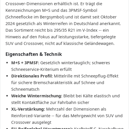
Crossover-Dimensionen erhältlich ist. Er trägt die
Kennzeichnungen M+S und das 3PMSF-Symbol
(Schneeflocke im Bergsymbol) und ist damit seit Oktober
2024 gesetzlich als Winterreifen in Deutschland anerkannt.
Das Sortiment reicht bis 295/35 R21 im V-Index -- ein
Hinweis auf den Fokus auf leistungsstarke, tiefergelegte
SUV und Crossover, nicht auf klassische Geländewagen.
Eigenschaften & Technik
M+S + 3PMSF:
Gesetzlich wintertauglich; schweres
Schneeservice-Kriterium erfüllt
Direktionales Profil:
Mittelrille mit Schneepflug-Effekt
für sichere Bremscharakteristik auf Schnee und
Schneematsch
Weiche Wintermischung:
Bleibt bei Kälte elastisch und
stellt Kontaktfläche zur Fahrbahn sicher
XL-Verstärkung:
Mehrzahl der Dimensionen als
Reinforced-Variante -- für das Mehrgewicht von SUV und
Crossover ausgelegt
EU-Reifenlabel (Hauptmasse):
Kraftstoff C, Nasshaftung