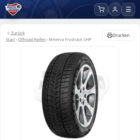
☰
Zurück
Drucken
Start
›
Offroad-Reifen
›
Minerva Frostrack UHP