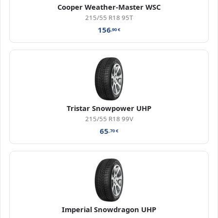
Cooper Weather-Master WSC
215/55 R18 95T
156
,90
€
Tristar Snowpower UHP
215/55 R18 99V
65
,70
€
Imperial Snowdragon UHP