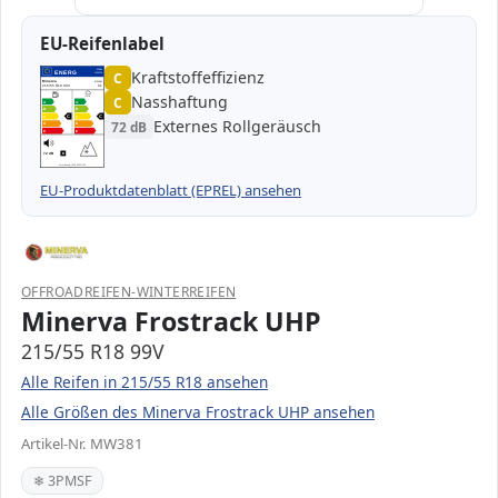
EU-Reifenlabel
Kraftstoffeffizienz
EPREL
ENERG
C
1000000
Minerva
MW381
215/55 R18 99V
C1
Nasshaftung
C
A
A
B
B
C
C
C
C
Externes Rollgeräusch
72 dB
D
D
E
E
72 dB
B
Verordnung (EU) 2020/740
EU-Produktdatenblatt (EPREL) ansehen
OFFROADREIFEN-WINTERREIFEN
Minerva Frostrack UHP
215/55 R18 99V
Alle Reifen in 215/55 R18 ansehen
Alle Größen des Minerva Frostrack UHP ansehen
Artikel-Nr. MW381
❄ 3PMSF