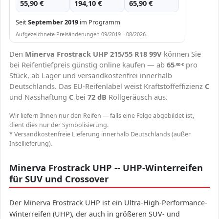
55,90 €
194,10 €
65,90 €
Seit
September 2019
im Programm
Aufgezeichnete Preisänderungen 09/2019 – 08/2026.
Den
Minerva Frostrack UHP 215/55 R18 99V
können Sie
bei Reifentiefpreis günstig online kaufen — ab
65
pro
,90
€
Stück, ab Lager und versandkostenfrei innerhalb
Deutschlands. Das EU-Reifenlabel weist Kraftstoffeffizienz
C
und Nasshaftung
C
bei
72 dB
Rollgeräusch aus.
Wir liefern Ihnen nur den Reifen — falls eine Felge abgebildet ist,
dient dies nur der Symbolisierung.
* Versandkostenfreie Lieferung innerhalb Deutschlands (außer
Insellieferung).
Minerva Frostrack UHP -- UHP-Winterreifen
für SUV und Crossover
Der Minerva Frostrack UHP ist ein Ultra-High-Performance-
Winterreifen (UHP), der auch in größeren SUV- und