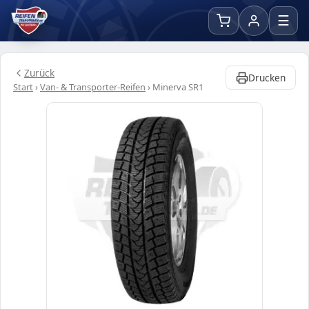
☰
Zurück
Drucken
Start
›
Van- & Transporter-Reifen
›
Minerva SR1