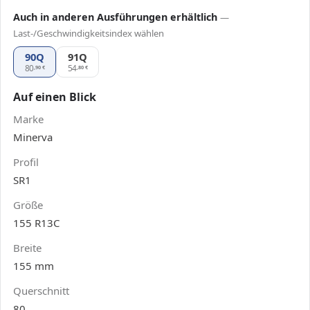
Auch in anderen Ausführungen erhältlich
—
Last-/Geschwindigkeitsindex wählen
90Q
91Q
Minerva SR1 155 R13C, Ausführung 91Q
80
54
,90
€
,80
€
Auf einen Blick
Marke
Minerva
Profil
SR1
Größe
155 R13C
Breite
155 mm
Querschnitt
80