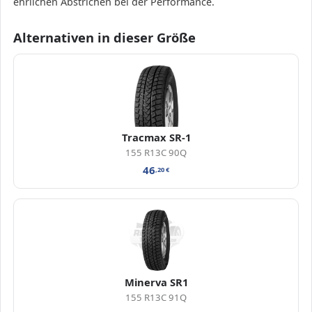
ehrlichen Abstrichen bei der Performance.
Alternativen in dieser Größe
Tracmax SR-1
155 R13C 90Q
46
,20
€
Minerva SR1
155 R13C 91Q