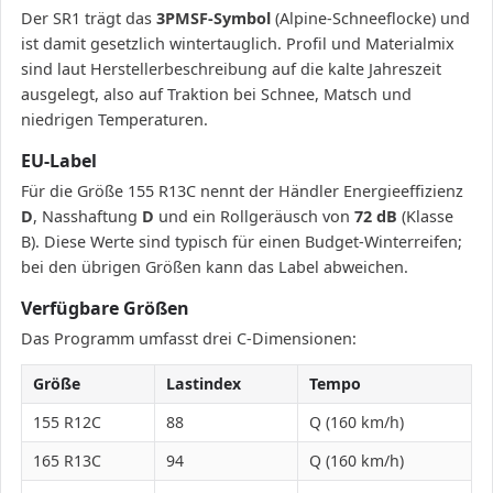
Der SR1 trägt das
3PMSF-Symbol
(Alpine-Schneeflocke) und
ist damit gesetzlich wintertauglich. Profil und Materialmix
sind laut Herstellerbeschreibung auf die kalte Jahreszeit
ausgelegt, also auf Traktion bei Schnee, Matsch und
niedrigen Temperaturen.
EU-Label
Für die Größe 155 R13C nennt der Händler Energieeffizienz
D
, Nasshaftung
D
und ein Rollgeräusch von
72 dB
(Klasse
B). Diese Werte sind typisch für einen Budget-Winterreifen;
bei den übrigen Größen kann das Label abweichen.
Verfügbare Größen
Das Programm umfasst drei C-Dimensionen:
Größe
Lastindex
Tempo
155 R12C
88
Q (160 km/h)
165 R13C
94
Q (160 km/h)