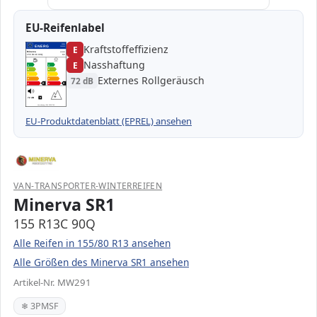
EU-Reifenlabel
Kraftstoffeffizienz
EPREL
ENERG
E
1000000
Minerva
MW291
155 R13C 90Q
C2
Nasshaftung
E
A
A
B
B
C
C
Externes Rollgeräusch
72 dB
D
D
E
E
E
E
72 dB
B
Verordnung (EU) 2020/740
EU-Produktdatenblatt (EPREL) ansehen
VAN-TRANSPORTER-WINTERREIFEN
Minerva SR1
155 R13C 90Q
Alle Reifen in 155/80 R13 ansehen
Alle Größen des Minerva SR1 ansehen
Artikel-Nr. MW291
❄ 3PMSF