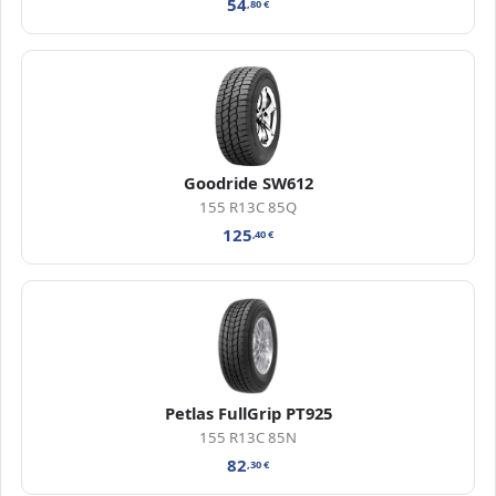
54
,80
€
Goodride SW612
155 R13C 85Q
125
,40
€
Petlas FullGrip PT925
155 R13C 85N
82
,30
€