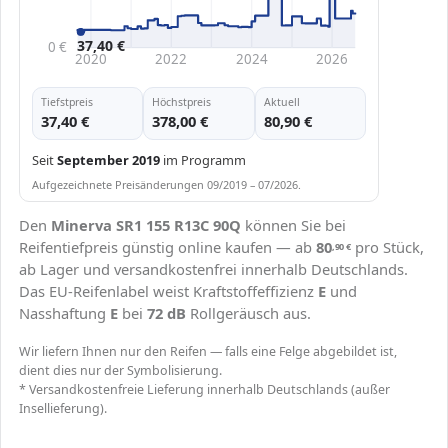
37,40 €
0 €
2020
2022
2024
2026
Tiefstpreis
Höchstpreis
Aktuell
37,40 €
378,00 €
80,90 €
Seit
September 2019
im Programm
Aufgezeichnete Preisänderungen 09/2019 – 07/2026.
Den
Minerva SR1 155 R13C 90Q
können Sie bei
Reifentiefpreis günstig online kaufen — ab
80
pro Stück,
,90
€
ab Lager und versandkostenfrei innerhalb Deutschlands.
Das EU-Reifenlabel weist Kraftstoffeffizienz
E
und
Nasshaftung
E
bei
72 dB
Rollgeräusch aus.
Wir liefern Ihnen nur den Reifen — falls eine Felge abgebildet ist,
dient dies nur der Symbolisierung.
* Versandkostenfreie Lieferung innerhalb Deutschlands (außer
Insellieferung).