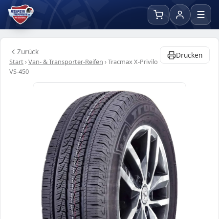
☰
Zurück
Drucken
Start
›
Van- & Transporter-Reifen
›
Tracmax X-Privilo
VS-450