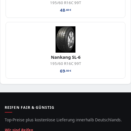
195/60 R16C 99T
48
,60
€
Nankang SL-6
195/60 R16C 99T
69
,50
€
REIFEN FAIR & GÜNSTIG
Top-Preise plus kostenlose Lieferung innerhalb Deutschlands.
Wir sind Reifen.