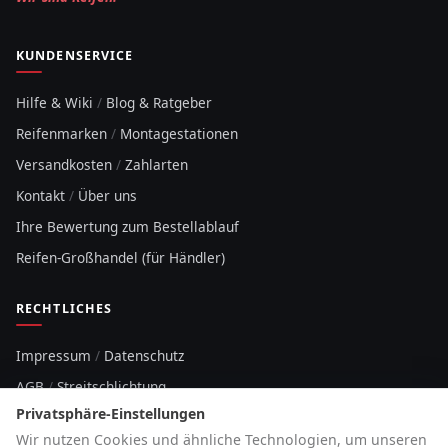
KUNDENSERVICE
Hilfe & Wiki
/
Blog & Ratgeber
Reifenmarken
/
Montagestationen
Versandkosten
/
Zahlarten
Kontakt
/
Über uns
Ihre Bewertung zum Bestellablauf
Reifen-Großhandel (für Händler)
RECHTLICHES
Impressum
/
Datenschutz
AGB
/
Streitschlichtung
Privatsphäre-Einstellungen
Sitemap
Wir nutzen Cookies und ähnliche Technologien, um unseren