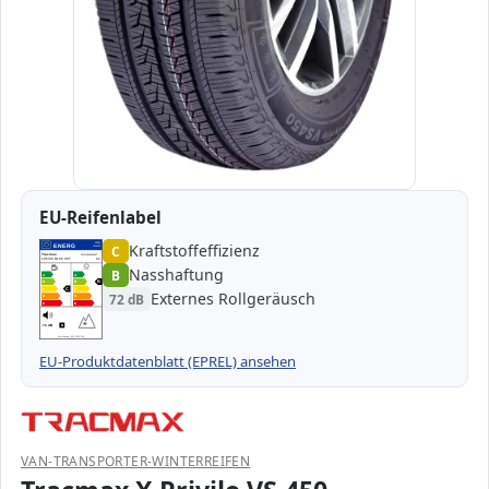
EU-Reifenlabel
Kraftstoffeffizienz
EPREL
ENERG
C
1000000
Tracmax
20TM19560R160T-…
195/60 R16C 99T
C2
Nasshaftung
B
A
A
B
B
B
C
C
C
Externes Rollgeräusch
72 dB
D
D
E
E
72 dB
B
Verordnung (EU) 2020/740
EU-Produktdatenblatt (EPREL) ansehen
VAN-TRANSPORTER-WINTERREIFEN