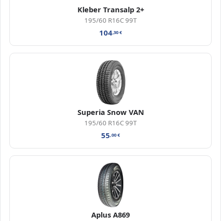
Kleber Transalp 2+
195/60 R16C 99T
104
,30
€
Superia Snow VAN
195/60 R16C 99T
55
,00
€
Aplus A869