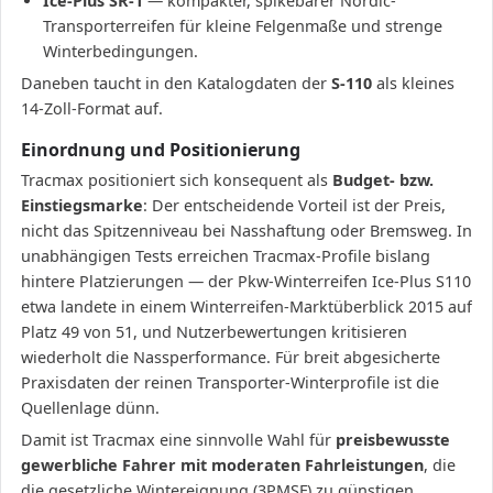
Ice-Plus SR-1
— kompakter, spikebarer Nordic-
Transporterreifen für kleine Felgenmaße und strenge
Winterbedingungen.
Daneben taucht in den Katalogdaten der
S-110
als kleines
14-Zoll-Format auf.
Einordnung und Positionierung
Tracmax positioniert sich konsequent als
Budget- bzw.
Einstiegsmarke
: Der entscheidende Vorteil ist der Preis,
nicht das Spitzenniveau bei Nasshaftung oder Bremsweg. In
unabhängigen Tests erreichen Tracmax-Profile bislang
hintere Platzierungen — der Pkw-Winterreifen Ice-Plus S110
etwa landete in einem Winterreifen-Marktüberblick 2015 auf
Platz 49 von 51, und Nutzerbewertungen kritisieren
wiederholt die Nassperformance. Für breit abgesicherte
Praxisdaten der reinen Transporter-Winterprofile ist die
Quellenlage dünn.
Damit ist Tracmax eine sinnvolle Wahl für
preisbewusste
gewerbliche Fahrer mit moderaten Fahrleistungen
, die
die gesetzliche Wintereignung (3PMSF) zu günstigen