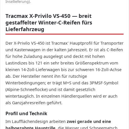
Insellieferung).
Tracmax X-Privilo VS-450 — breit
gestaffelter Winter-C-Reifen fürs
Lieferfahrzeug
Der X-Privilo VS-450 ist Tracmax' Hauptprofil für Transporter
und Kastenwagen in der kalten Jahreszeit. Er ist als C-Reifen
für hohe Zuladung ausgelegt und deckt mit hohen
Lastindizes bis 121 ein sehr breites Größenspektrum vom
kleinen 14-Zoll-Lieferwagen bis zur schweren 16-Zoll-Achse
ab. Der Hersteller nennt ihn für rutschige
Winterbedingungen; er trägt M+S und das 3PMSF-Symbol
(Alpine-Schneeflocke) und ist damit gesetzlich
wintertauglich. In einzelnen Händlerquellen wird er auch
als Ganzjahresreifen geführt.
Profil und Technik
Im Laufflächendesign arbeiten
zwei gerade und eine
halbgezahnte Hauptrille
, die Wasser und Schneematsch