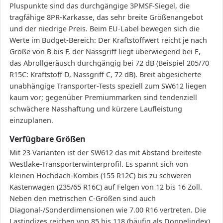
Pluspunkte sind das durchgängige 3PMSF-Siegel, die
tragfähige 8PR-Karkasse, das sehr breite Größenangebot
und der niedrige Preis. Beim EU-Label bewegen sich die
Werte im Budget-Bereich: Der Kraftstoffwert reicht je nach
Größe von B bis F, der Nassgriff liegt überwiegend bei E,
das Abrollgeräusch durchgängig bei 72 dB (Beispiel 205/70
R15C: Kraftstoff D, Nassgriff C, 72 dB). Breit abgesicherte
unabhängige Transporter-Tests speziell zum SW612 liegen
kaum vor; gegenüber Premiummarken sind tendenziell
schwächere Nasshaftung und kürzere Laufleistung
einzuplanen.
Verfügbare Größen
Mit 23 Varianten ist der SW612 das mit Abstand breiteste
Westlake-Transporterwinterprofil. Es spannt sich von
kleinen Hochdach-Kombis (155 R12C) bis zu schweren
Kastenwagen (235/65 R16C) auf Felgen von 12 bis 16 Zoll.
Neben den metrischen C-Größen sind auch
Diagonal-/Sonderdimensionen wie 7.00 R16 vertreten. Die
Lastindizes reichen von 85 bis 118 (häufig als Doppelindex),