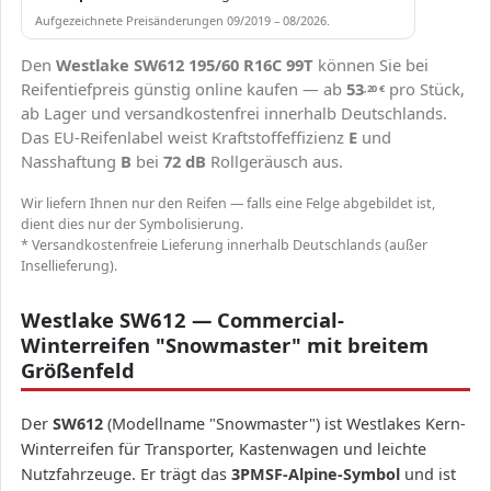
Aufgezeichnete Preisänderungen 09/2019 – 08/2026.
Den
Westlake SW612 195/60 R16C 99T
können Sie bei
Reifentiefpreis günstig online kaufen — ab
53
pro Stück,
,20
€
ab Lager und versandkostenfrei innerhalb Deutschlands.
Das EU-Reifenlabel weist Kraftstoffeffizienz
E
und
Nasshaftung
B
bei
72 dB
Rollgeräusch aus.
Wir liefern Ihnen nur den Reifen — falls eine Felge abgebildet ist,
dient dies nur der Symbolisierung.
* Versandkostenfreie Lieferung innerhalb Deutschlands (außer
Insellieferung).
Westlake SW612 — Commercial-
Winterreifen "Snowmaster" mit breitem
Größenfeld
Der
SW612
(Modellname "Snowmaster") ist Westlakes Kern-
Winterreifen für Transporter, Kastenwagen und leichte
Nutzfahrzeuge. Er trägt das
3PMSF-Alpine-Symbol
und ist