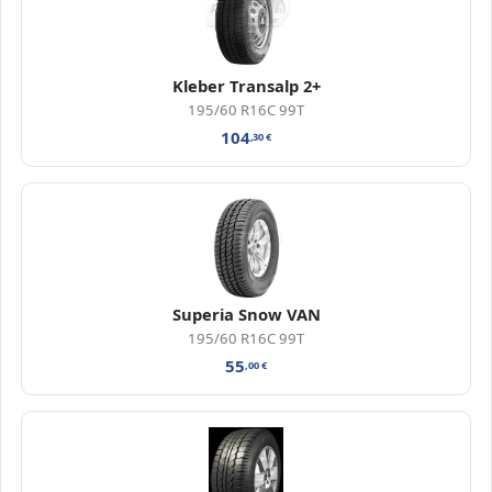
Kleber Transalp 2+
195/60 R16C 99T
104
,30
€
Superia Snow VAN
195/60 R16C 99T
55
,00
€