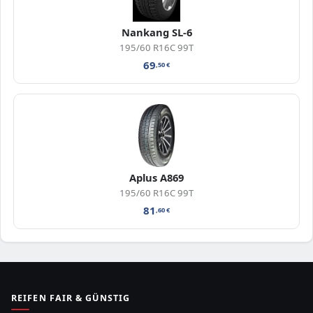
Nankang SL-6
195/60 R16C 99T
69
,50
€
Aplus A869
195/60 R16C 99T
81
,60
€
REIFEN FAIR & GÜNSTIG