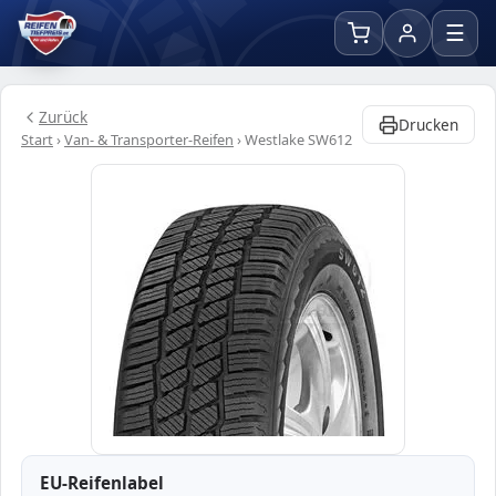
☰
Zurück
Drucken
Start
›
Van- & Transporter-Reifen
›
Westlake SW612
EU-Reifenlabel