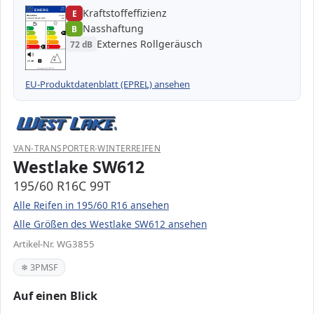
Kraftstoffeffizienz
EPREL
ENERG
E
463357
Westlake
WG3855
195/60 R16C 99T
C2
Nasshaftung
B
A
A
B
B
B
C
C
Externes Rollgeräusch
72 dB
D
D
E
E
E
72 dB
B
Verordnung (EU) 2020/740
EU-Produktdatenblatt (EPREL) ansehen
VAN-TRANSPORTER-WINTERREIFEN
Westlake SW612
195/60 R16C 99T
Alle Reifen in 195/60 R16 ansehen
Alle Größen des Westlake SW612 ansehen
Artikel-Nr. WG3855
❄ 3PMSF
Auf einen Blick