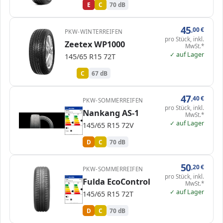
E
C
70 dB
45
,00
€
PKW-WINTERREIFEN
pro Stück, inkl.
Zeetex WP1000
MwSt.*
✓ auf Lager
145/65 R15 72T
F
C
67 dB
47
,40
€
PKW-SOMMERREIFEN
pro Stück, inkl.
EPREL
ENERG
Nankang AS-1
431701
Nankang
JB507
MwSt.*
145/65 R15 72V
C1
A
A
B
B
✓ auf Lager
C
C
C
145/65 R15 72V
D
D
D
E
E
70 dB
B
Verordnung (EU) 2020/740
D
C
70 dB
50
,20
€
PKW-SOMMERREIFEN
pro Stück, inkl.
EPREL
ENERG
Fulda EcoControl
609007
Fulda
518650
MwSt.*
145/65 R15 72T
C1
A
A
B
B
✓ auf Lager
C
C
C
145/65 R15 72T
D
D
D
E
E
70 dB
B
Verordnung (EU) 2020/740
D
C
70 dB