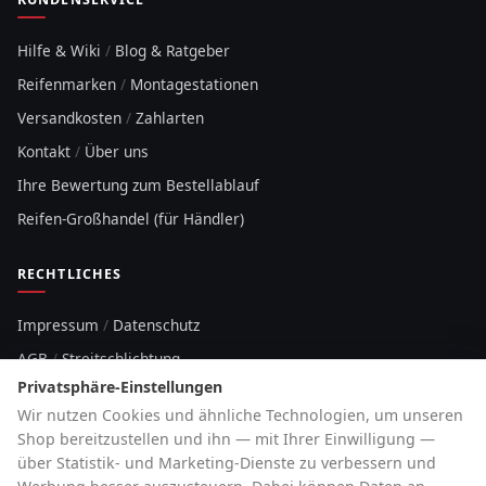
Hilfe & Wiki
/
Blog & Ratgeber
Reifenmarken
/
Montagestationen
Versandkosten
/
Zahlarten
Kontakt
/
Über uns
Ihre Bewertung zum Bestellablauf
Reifen-Großhandel (für Händler)
RECHTLICHES
Impressum
/
Datenschutz
AGB
/
Streitschlichtung
Privatsphäre-Einstellungen
Sitemap
Wir nutzen Cookies und ähnliche Technologien, um unseren
Cookie-Hinweis
Shop bereitzustellen und ihn — mit Ihrer Einwilligung —
über Statistik- und Marketing-Dienste zu verbessern und
HOTLINE