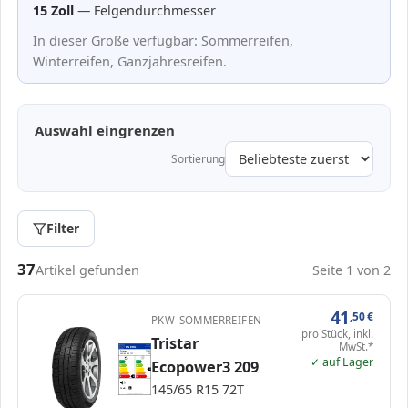
15 Zoll
— Felgendurchmesser
In dieser Größe verfügbar: Sommerreifen,
Winterreifen, Ganzjahresreifen.
Auswahl eingrenzen
Sortierung
Filter
Passende Reifen in 145/65 R15
37
Artikel gefunden
Seite 1 von 2
41
,50
€
PKW-SOMMERREIFEN
pro Stück, inkl.
Tristar
MwSt.*
EPREL
ENERG
520129
Tristar
TT382
145/65 R15 72T
C1
✓ auf Lager
Ecopower3 209
A
A
B
B
C
C
C
D
D
E
E
E
145/65 R15 72T
70 dB
B
Verordnung (EU) 2020/740