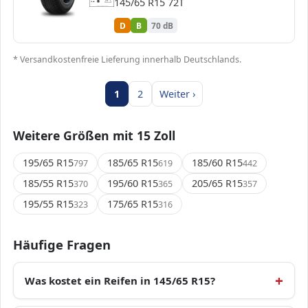
145/65 R15 72T
70 dB
B
Verordnung (EU) 2020/740
D
B
70 dB
* Versandkostenfreie Lieferung innerhalb Deutschlands.
1
2
Weiter ›
Weitere Größen mit 15 Zoll
195/65 R15
185/65 R15
185/60 R15
797
619
442
185/55 R15
195/60 R15
205/65 R15
370
365
357
195/55 R15
175/65 R15
323
316
Häufige Fragen
Was kostet ein Reifen in 145/65 R15?