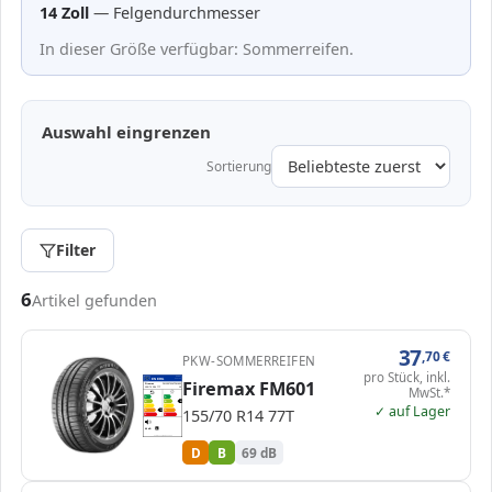
14 Zoll
— Felgendurchmesser
In dieser Größe verfügbar: Sommerreifen.
Auswahl eingrenzen
Sortierung
Filter
Passende Reifen in 155/70 R14
6
Artikel gefunden
37
,70
€
PKW-SOMMERREIFEN
pro Stück, inkl.
EPREL
ENERG
Firemax FM601
604732
Firemax
FM1557014TFM601
MwSt.*
155/70 R14 77T
C1
A
A
B
B
B
✓ auf Lager
C
C
155/70 R14 77T
D
D
D
E
E
69 dB
B
Verordnung (EU) 2020/740
D
B
69 dB