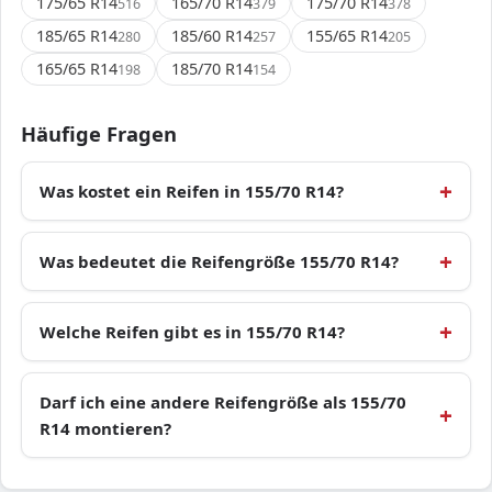
175/65 R14
165/70 R14
175/70 R14
516
379
378
185/65 R14
185/60 R14
155/65 R14
280
257
205
165/65 R14
185/70 R14
198
154
Häufige Fragen
Was kostet ein Reifen in 155/70 R14?
Was bedeutet die Reifengröße 155/70 R14?
Welche Reifen gibt es in 155/70 R14?
Darf ich eine andere Reifengröße als 155/70
R14 montieren?