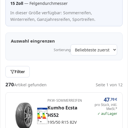
15 Zoll
— Felgendurchmesser
In dieser Größe verfügbar: Sommerreifen,
Winterreifen, Ganzjahresreifen, Sportreifen.
Auswahl eingrenzen
Sortierung
Filter
Passende Reifen in 195/50 R15
270
Artikel gefunden
Seite 1 von 12
47
,70
€
PKW-SOMMERREIFEN
pro Stück, inkl.
Kumho Ecsta
MwSt.*
EPREL
ENERG
1016118
Kumho
2303363
195/50 R15 82V
C1
✓ auf Lager
HS52
A
A
A
B
B
C
C
D
D
D
E
E
195/50 R15 82V
71 dB
B
Verordnung (EU) 2020/740