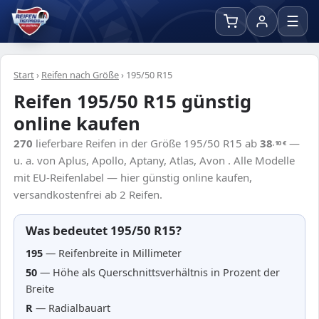
☰
Start
›
Reifen nach Größe
›
195/50 R15
Reifen 195/50 R15 günstig
online kaufen
270
lieferbare Reifen in der Größe 195/50 R15 ab
38
—
,10
€
u. a. von Aplus, Apollo, Aptany, Atlas, Avon . Alle Modelle
mit EU-Reifenlabel — hier günstig online kaufen,
versandkostenfrei ab 2 Reifen.
Was bedeutet 195/50 R15?
195
— Reifenbreite in Millimeter
50
— Höhe als Querschnittsverhältnis in Prozent der
Breite
R
— Radialbauart