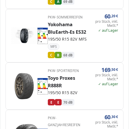
C
A
69 dB
60
,20
€
PKW-SOMMERREIFEN
pro Stück, inkl.
Yokohama
MwSt.*
EPREL
✓ auf Lager
ENERG
631284
BluEarth-Es ES32
Yokohama
R2436
195/50 R15 82V
C1
A
A
B
B
B
C
C
C
195/50 R15 82V MFS
D
D
E
E
68 dB
A
Verordnung (EU) 2020/740
MFS
C
B
68 dB
169
,50
€
PKW-SPORTREIFEN
pro Stück, inkl.
Toyo Proxes
MwSt.*
EPREL
ENERG
1000000
Toyo
2305159
195/50 R15 82V
C1
✓ auf Lager
R888R
A
A
B
B
C
C
D
D
E
E
E
E
195/50 R15 82V
70 dB
B
Verordnung (EU) 2020/740
E
E
70 dB
60
,30
€
PKW-
pro Stück, inkl.
GANZJAHRESREIFEN
MwSt.*