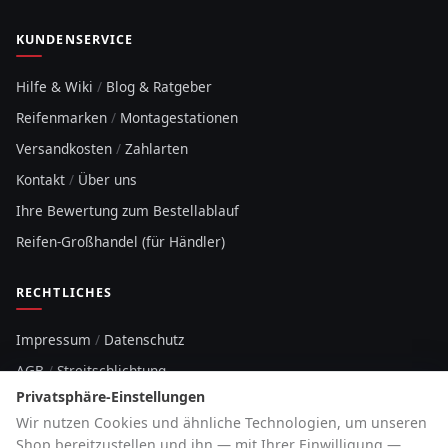
KUNDENSERVICE
Hilfe & Wiki
/
Blog & Ratgeber
Reifenmarken
/
Montagestationen
Versandkosten
/
Zahlarten
Kontakt
/
Über uns
Ihre Bewertung zum Bestellablauf
Reifen-Großhandel (für Händler)
RECHTLICHES
Impressum
/
Datenschutz
AGB
/
Streitschlichtung
Privatsphäre-Einstellungen
Sitemap
Wir nutzen Cookies und ähnliche Technologien, um unseren
Cookie-Hinweis
Shop bereitzustellen und ihn — mit Ihrer Einwilligung —