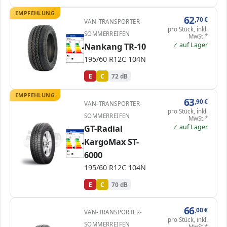
EMPFEHLUNG
62
,70
€
VAN-TRANSPORTER-
pro Stück, inkl.
SOMMERREIFEN
MwSt.*
EPREL
ENERG
1000000
Nankang
EB189
195/60 R12C 104N
C2
✓ auf Lager
Nankang TR-10
A
A
B
B
C
C
C
D
D
E
E
E
195/60 R12C 104N
72 dB
B
Verordnung (EU) 2020/740
E
C
72 dB
EMPFEHLUNG
63
,90
€
VAN-TRANSPORTER-
pro Stück, inkl.
SOMMERREIFEN
MwSt.*
✓ auf Lager
GT-Radial
EPREL
ENERG
472792
GT-Radial
100AK004
195/60 R12C 104N
C2
KargoMax ST-
A
A
B
B
C
C
C
D
D
E
E
E
6000
70 dB
B
Verordnung (EU) 2020/740
195/60 R12C 104N
E
C
70 dB
66
,00
€
VAN-TRANSPORTER-
pro Stück, inkl.
SOMMERREIFEN
MwSt.*