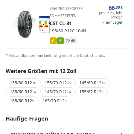
66
,30
€
VAN-TRANSPORTER-
pro Stück, inkl.
SOMMERREIFEN
MwSt.*
EPREL
ENERG
454414
CST
TL00041000
195/60 R12C 104N
C2
✓ auf Lager
CST CL-31
A
A
B
B
B
C
C
C
D
D
E
E
195/60 R12C 104N
72 dB
B
Verordnung (EU) 2020/740
C
B
72 dB
* Versandkostenfreie Lieferung innerhalb Deutschlands.
Weitere Größen mit 12 Zoll
155/80 R12
155/70 R12
145/80 R12
38
25
19
185/60 R12
145/70 R12
155/82 R12
14
14
9
165/60 R12
165/70 R12
5
5
Häufige Fragen