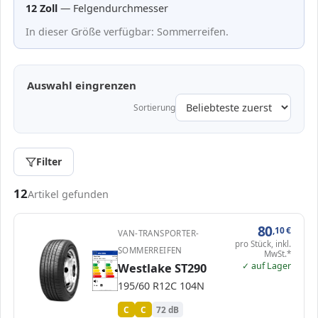
12 Zoll
— Felgendurchmesser
In dieser Größe verfügbar: Sommerreifen.
Auswahl eingrenzen
Sortierung
Filter
Passende Reifen in 195/60 R12
12
Artikel gefunden
80
,10
€
VAN-TRANSPORTER-
pro Stück, inkl.
SOMMERREIFEN
MwSt.*
EPREL
ENERG
1697521
Westlake
WE7186
195/60 R12C 104N
C2
✓ auf Lager
Westlake ST290
A
A
B
B
C
C
C
C
D
D
E
E
195/60 R12C 104N
72 dB
B
Verordnung (EU) 2020/740
C
C
72 dB