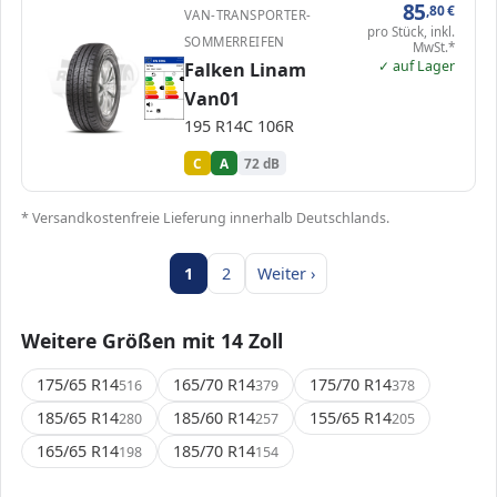
85
,80
€
VAN-TRANSPORTER-
pro Stück, inkl.
SOMMERREIFEN
MwSt.*
✓ auf Lager
EPREL
Falken Linam
ENERG
563555
Falken
328037
195 R14C 106R
C2
A
A
A
B
B
C
C
C
Van01
D
D
E
E
72 dB
B
195 R14C 106R
Verordnung (EU) 2020/740
C
A
72 dB
* Versandkostenfreie Lieferung innerhalb Deutschlands.
1
2
Weiter ›
Weitere Größen mit 14 Zoll
175/65 R14
165/70 R14
175/70 R14
516
379
378
185/65 R14
185/60 R14
155/65 R14
280
257
205
165/65 R14
185/70 R14
198
154