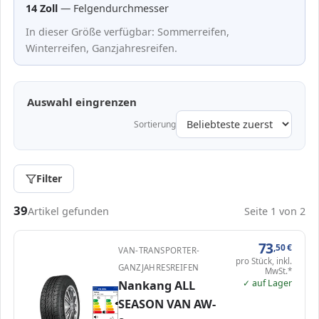
14 Zoll
— Felgendurchmesser
In dieser Größe verfügbar: Sommerreifen,
Winterreifen, Ganzjahresreifen.
Auswahl eingrenzen
Sortierung
Filter
Passende Reifen in 195/80 R14
39
Artikel gefunden
Seite 1 von 2
73
,50
€
VAN-TRANSPORTER-
pro Stück, inkl.
GANZJAHRESREIFEN
MwSt.*
✓ auf Lager
Nankang ALL
EPREL
ENERG
441686
Nankang
EG124
195 R14C 106S
C2
SEASON VAN AW-
A
A
B
B
B
C
C
D
D
E
E
E