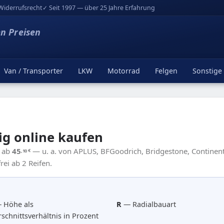
Widerrufsrecht
✓ Seit 1997 — über 25 Jahre Erfahrung
en Preisen
Van / Transporter
LKW
Motorrad
Felgen
Sonstige
ig online kaufen
5 ab
45
— u. a. von APLUS, BFGoodrich, Bridgestone, Continenta
,10
€
ei ab 2 Reifen.
 Höhe als
R
— Radialbauart
schnittsverhältnis in Prozent