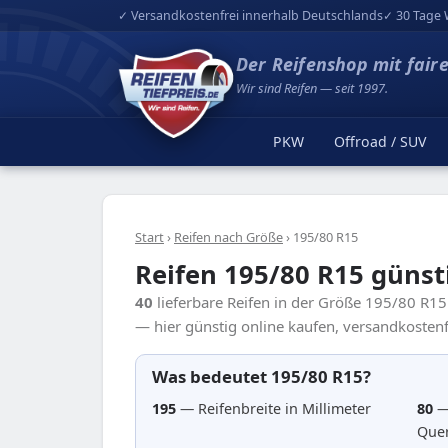
✓ Versandkostenfrei innerhalb Deutschlands
✓ 30 Tage 
Der Reifenshop mit fair
Wir sind Reifen — seit 1997.
PKW
Offroad / SUV
Start
›
Reifen nach Größe
›
195/80 R15
Reifen 195/80 R15 günst
40
lieferbare Reifen in der Größe 195/80 R1
— hier günstig online kaufen, versandkostenfr
Was bedeutet 195/80 R15?
195
— Reifenbreite in Millimeter
80
—
Quer