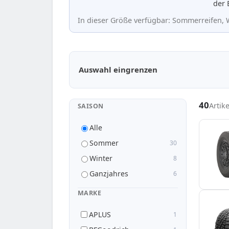
der 
In dieser Größe verfügbar: Sommerreifen, W
Passende Reifen in 195/80 R15
Auswahl eingrenzen
40
Artik
SAISON
Alle
Sommer
30
Winter
8
Ganzjahres
6
MARKE
APLUS
1