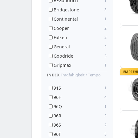
BFGoodrich
1
Bridgestone
3
Continental
1
Cooper
2
Falken
2
General
2
Goodride
3
Gripmax
1
EMPFEH
Hankook
5
INDEX
Tragfähigkeit / Tempo
Hifly
1
91S
1
Kumho
1
96H
4
Maxxis
1
96Q
1
Mazzini
1
96R
2
Nankang
5
96S
2
Nexen
3
96T
5