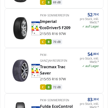
C
B
69 dB
52
,70
€
PKW-SOMMERREIFEN
pro Stück, inkl.
Imperial
MwSt.*
EPREL
ENERG
517369
Imperial
IM252
215/55 R16 97W
C1
✓ auf Lager
EcoDriver5 F209
A
A
B
B
B
C
C
C
D
D
E
E
215/55 R16 97W
70 dB
B
Verordnung (EU) 2020/740
C
B
70 dB
54
,80
€
PKW-
pro Stück, inkl.
GANZJAHRESREIFEN
MwSt.*
✓ auf Lager
EPREL
Tracmax Trac
ENERG
1000000
Tracmax
12TM21555R160W-…
215/55 R16 97W
C1
A
A
B
B
B
C
C
C
Saver
D
D
E
E
72 dB
B
215/55 R16 97W
Verordnung (EU) 2020/740
C
B
72 dB
83
,30
€
PKW-SOMMERREIFEN
pro Stück, inkl.
Fulda EcoControl
MwSt.*
EPREL
ENERG
610312