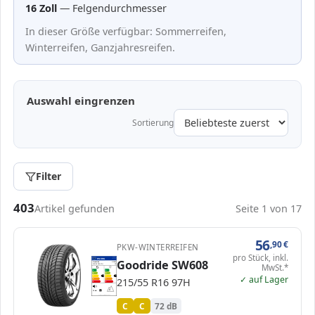
16 Zoll
— Felgendurchmesser
In dieser Größe verfügbar: Sommerreifen,
Winterreifen, Ganzjahresreifen.
Auswahl eingrenzen
Sortierung
Filter
Passende Reifen in 215/55 R16
403
Artikel gefunden
Seite 1 von 17
56
,90
€
PKW-WINTERREIFEN
pro Stück, inkl.
EPREL
ENERG
Goodride SW608
453959
Goodride
GS603
MwSt.*
215/55 R16 97H
C1
A
A
B
B
✓ auf Lager
C
C
C
C
215/55 R16 97H
D
D
E
E
72 dB
B
Verordnung (EU) 2020/740
C
C
72 dB