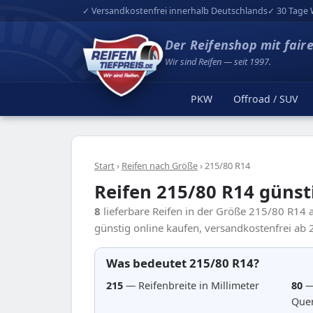
✓ Versandkostenfrei innerhalb Deutschlands
✓ 30 Tage 
Der Reifenshop mit fair
Wir sind Reifen — seit 1997.
PKW
Offroad / SUV
Start
›
Reifen nach Größe
›
215/80 R14
Reifen 215/80 R14 günst
8
lieferbare Reifen in der Größe 215/80 R14
günstig online kaufen, versandkostenfrei ab 2
Was bedeutet 215/80 R14?
215
— Reifenbreite in Millimeter
80
—
Quer