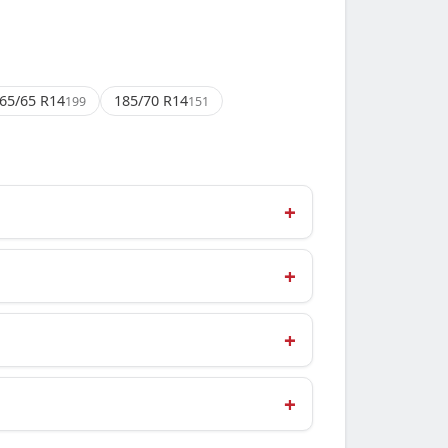
65/65 R14
185/70 R14
199
151