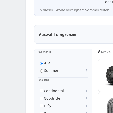
der 
In dieser Größe verfügbar: Sommerreifen.
Passende Reifen in 215/80 R14
Auswahl eingrenzen
8
Artike
SAISON
Alle
Sommer
7
MARKE
Continental
1
Goodride
1
Hifly
1