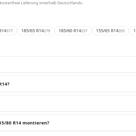
kostenfreie Lieferung innerhalb Deutschlands.
R14
185/65 R14
185/60 R14
155/65 R14
1
377
279
257
205
R14?
215/80 R14 montieren?