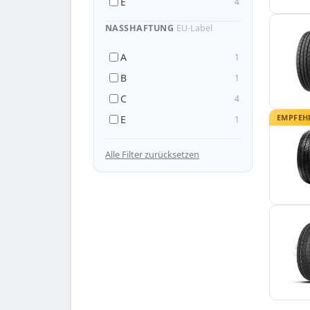
E
4
NASSHAFTUNG
EU-Label
A
1
B
1
C
4
EMPFEH
E
1
— 215/80 R14
Alle Filter zurücksetzen