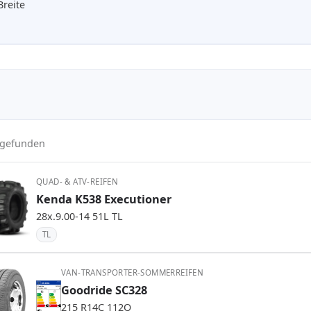
Breite
l gefunden
QUAD- & ATV-REIFEN
Kenda K538 Executioner
28x.9.00-14 51L TL
TL
VAN-TRANSPORTER-SOMMERREIFEN
EPREL
ENERG
Goodride SC328
587060
Goodride
2607609
215 R14C 112Q
C2
A
A
B
B
C
C
215 R14C 112Q
D
D
E
E
E
E