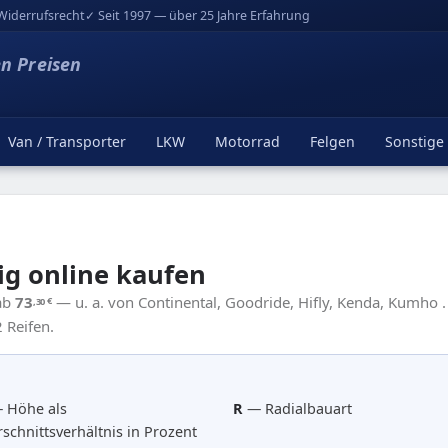
Widerrufsrecht
✓ Seit 1997 — über 25 Jahre Erfahrung
en Preisen
Van / Transporter
LKW
Motorrad
Felgen
Sonstige
ig online kaufen
 ab
73
— u. a. von Continental, Goodride, Hifly, Kenda, Kumho .
,30
€
 Reifen.
 Höhe als
R
— Radialbauart
schnittsverhältnis in Prozent