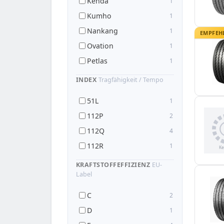
Kenda
1
Kumho
1
Nankang
1
EMPFEH
Ovation
1
Petlas
1
INDEX
Tragfähigkeit / Tempo
51L
1
112P
2
112Q
4
112R
1
KRAFTSTOFFEFFIZIENZ
EU-
Label
C
2
D
1