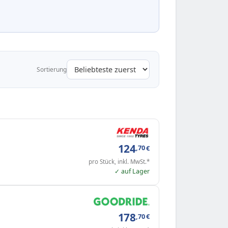
Sortierung
124
,70
€
pro Stück, inkl. MwSt.*
✓ auf Lager
178
,70
€