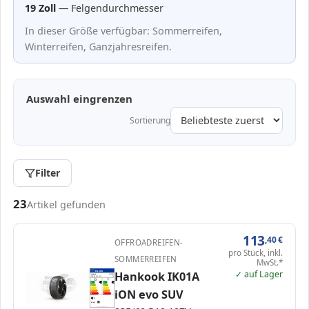
19 Zoll
— Felgendurchmesser
In dieser Größe verfügbar: Sommerreifen,
Winterreifen, Ganzjahresreifen.
Auswahl eingrenzen
Sortierung
Filter
Passende Reifen in 235/60 R19
23
Artikel gefunden
113
,40
€
OFFROADREIFEN-
pro Stück, inkl.
SOMMERREIFEN
MwSt.*
✓ auf Lager
Hankook IK01A
ENERG
Hankook
1031383
235/60 R19 107V
C1
A
A
A
A
B
B
C
C
iON evo SUV
D
D
E
E
69 dB
A
Verordnung (EU) 2020/740