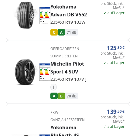
pro Stück, inkl.
Yokohama
MwSt.*
EPREL
ENERG
1438130
Yokohama
R7658
235/60 R19 103W
C1
✓ auf Lager
Advan DB V552
A
A
A
B
B
C
C
C
D
D
E
E
235/60 R19 103W
71 dB
B
Verordnung (EU) 2020/740
C
A
71 dB
125
,30
€
OFFROADREIFEN-
pro Stück, inkl.
SOMMERREIFEN
MwSt.*
✓ auf Lager
Michelin Pilot
EPREL
ENERG
411971
Michelin
752954
235/60 R19 107V
C1
Sport 4 SUV
A
A
A
B
B
B
C
C
D
D
E
E
235/60 R19 107V J
70 dB
B
Verordnung (EU) 2020/740
J
A
B
70 dB
139
,30
€
PKW-
pro Stück, inkl.
GANZJAHRESREIFEN
MwSt.*
✓ auf Lager
Yokohama
BluEarth-4S
EPREL
ENERG
1849331