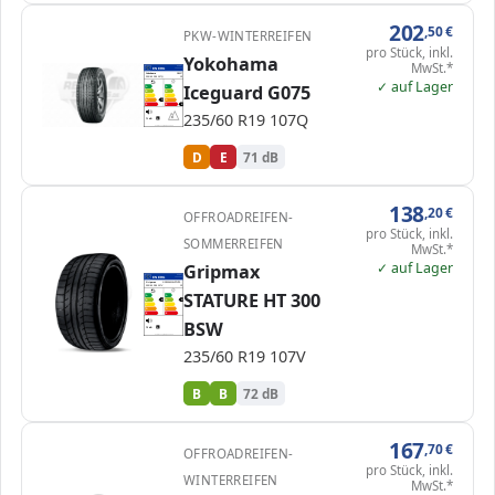
202
,50
€
PKW-WINTERREIFEN
pro Stück, inkl.
Yokohama
MwSt.*
EPREL
ENERG
1566204
Yokohama
R8927
235/60 R19 107Q
C1
✓ auf Lager
Iceguard G075
A
A
B
B
C
C
D
D
D
E
E
E
235/60 R19 107Q
71 dB
B
Verordnung (EU) 2020/740
D
E
71 dB
138
,20
€
OFFROADREIFEN-
pro Stück, inkl.
SOMMERREIFEN
MwSt.*
✓ auf Lager
Gripmax
EPREL
ENERG
1952656
Gripmax
GR2356019VSTHT3…
235/60 R19 107V
C1
STATURE HT 300
A
A
B
B
B
B
C
C
D
D
E
E
BSW
72 dB
B
Verordnung (EU) 2020/740
235/60 R19 107V
B
B
72 dB
167
,70
€
OFFROADREIFEN-
pro Stück, inkl.
WINTERREIFEN
MwSt.*