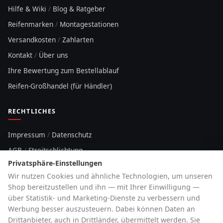
Hilfe & Wiki
/
Blog & Ratgeber
Reifenmarken
/
Montagestationen
Versandkosten
/
Zahlarten
Kontakt
/
Über uns
Ihre Bewertung zum Bestellablauf
Reifen-Großhandel (für Händler)
RECHTLICHES
Impressum
/
Datenschutz
AGB
/
Streitschlichtung
Privatsphäre-Einstellungen
Sitemap
Wir nutzen Cookies und ähnliche Technologien, um unseren
Cookie-Hinweis
Shop bereitzustellen und ihn — mit Ihrer Einwilligung —
über Statistik- und Marketing-Dienste zu verbessern und
HOTLINE
Werbung besser auszusteuern. Dabei können Daten an
Drittanbieter, auch in Drittländer, übermittelt werden. Sie