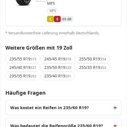
MFS
Verordnung (EU) 2020/740
MFS
C
E
69 dB
* Versandkostenfreie Lieferung innerhalb Deutschlands.
Weitere Größen mit 19 Zoll
235/55 R19
245/45 R19
255/50 R19
515
379
354
245/40 R19
235/50 R19
255/35 R19
337
329
302
235/35 R19
235/40 R19
292
291
Häufige Fragen
Was kostet ein Reifen in 235/60 R19?
Was bedeutet die Reifengröße 235/60 R19?