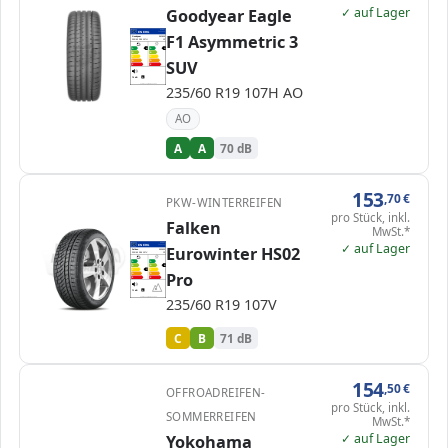
✓ auf Lager
Goodyear Eagle
EPREL
ENERG
1034532
F1 Asymmetric 3
Goodyear
582856
235/60 R19 107H
C1
A
A
A
A
B
B
C
C
SUV
D
D
E
E
70 dB
B
Verordnung (EU) 2020/740
235/60 R19 107H AO
AO
A
A
70 dB
153
,70
€
PKW-WINTERREIFEN
pro Stück, inkl.
Falken
MwSt.*
✓ auf Lager
EPREL
ENERG
Eurowinter HS02
1202101
Falken
353900
235/60 R19 107V
C1
A
A
B
B
B
C
C
C
Pro
D
D
E
E
71 dB
B
235/60 R19 107V
Verordnung (EU) 2020/740
C
B
71 dB
154
,50
€
OFFROADREIFEN-
pro Stück, inkl.
SOMMERREIFEN
MwSt.*
✓ auf Lager
Yokohama