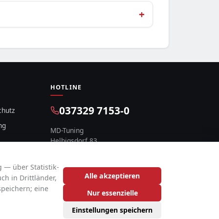
HOTLINE
037329 7153-0
chutz
ng
MD-Tuning
Helbigsdorf 83
09619 Mulda, Deutschland
 — über Statistik-
Alle akzeptieren
h in Drittländer,
speichern; eine
Nur essenzielle
Einstellungen speichern