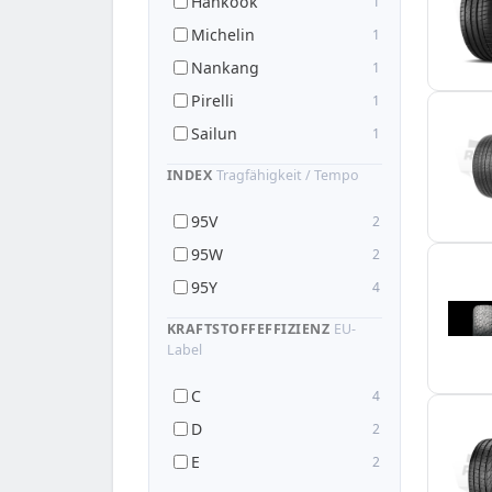
Hankook
1
Michelin
1
Nankang
1
Pirelli
1
Sailun
1
INDEX
Tragfähigkeit / Tempo
95V
2
95W
2
95Y
4
KRAFTSTOFFEFFIZIENZ
EU-
Label
C
4
D
2
E
2