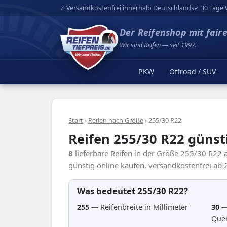
✓ Versandkostenfrei innerhalb Deutschlands
✓ 30 Tage 
Der Reifenshop mit fair
Wir sind Reifen — seit 1997.
PKW
Offroad / SUV
Start
›
Reifen nach Größe
›
255/30 R22
Reifen 255/30 R22 günst
8
lieferbare Reifen in der Größe 255/30 R22
günstig online kaufen, versandkostenfrei ab 2
Was bedeutet 255/30 R22?
255
— Reifenbreite in Millimeter
30
—
Quer