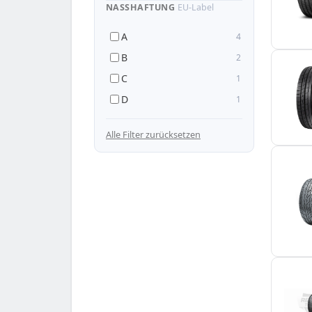
NASSHAFTUNG
EU-Label
A
4
B
2
C
1
D
1
— 255/30 R22
Alle Filter zurücksetzen