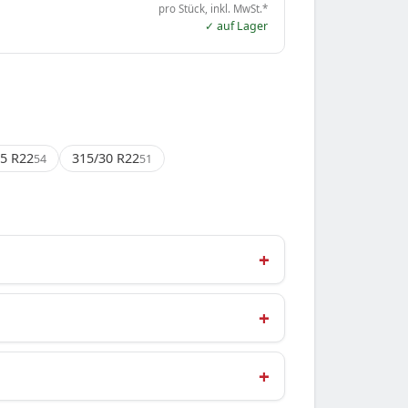
pro Stück, inkl. MwSt.*
✓ auf Lager
5 R22
315/30 R22
54
51