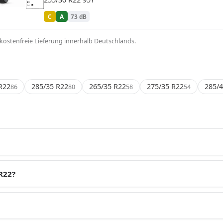
73 dB
B
Verordnung (EU) 2020/740
C
A
73 dB
kostenfreie Lieferung innerhalb Deutschlands.
R22
285/35 R22
265/35 R22
275/35 R22
285/4
86
80
58
54
R22?