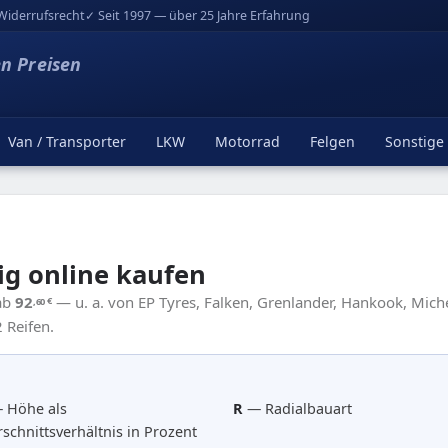
Widerrufsrecht
✓ Seit 1997 — über 25 Jahre Erfahrung
en Preisen
Van / Transporter
LKW
Motorrad
Felgen
Sonstige
ig online kaufen
 ab
92
— u. a. von EP Tyres, Falken, Grenlander, Hankook, Miche
,60
€
 Reifen.
 Höhe als
R
— Radialbauart
schnittsverhältnis in Prozent