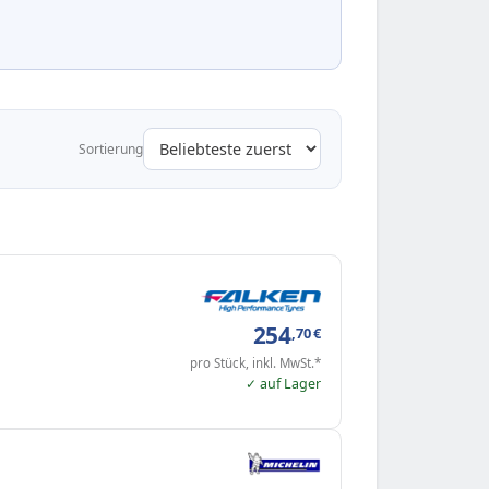
Sortierung
254
,70
€
pro Stück, inkl. MwSt.*
✓ auf Lager