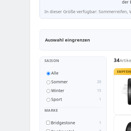
der 
In dieser Größe verfügbar: Sommerreifen, W
Passende Reifen in 255/40 R22
Auswahl eingrenzen
34
Artik
SAISON
EMPFEH
Alle
Sommer
20
Winter
15
Sport
1
MARKE
Bridgestone
1