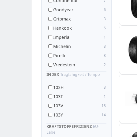
Continental
7
Goodyear
6
Gripmax
3
Hankook
5
Imperial
1
Michelin
3
Pirelli
8
Vredestein
2
INDEX
Tragfähigkeit / Tempo
103H
3
103T
1
103V
18
103Y
14
KRAFTSTOFFEFFIZIENZ
EU-
Label