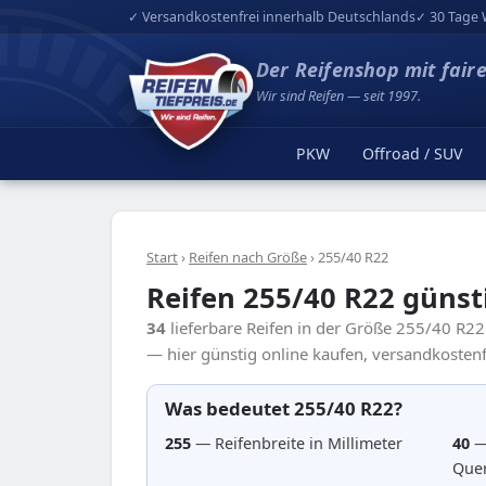
✓ Versandkostenfrei innerhalb Deutschlands
✓ 30 Tage 
Der Reifenshop mit fair
Wir sind Reifen — seit 1997.
PKW
Offroad / SUV
Start
›
Reifen nach Größe
›
255/40 R22
Reifen 255/40 R22 günst
34
lieferbare Reifen in der Größe 255/40 R2
— hier günstig online kaufen, versandkostenfr
Was bedeutet 255/40 R22?
255
— Reifenbreite in Millimeter
40
—
Quer