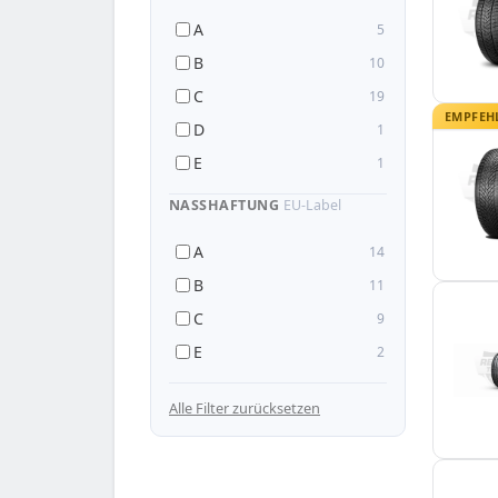
A
5
B
10
C
19
EMPFEH
D
1
E
1
NASSHAFTUNG
EU-Label
A
14
B
11
C
9
E
2
— 255/40 R22
Alle Filter zurücksetzen