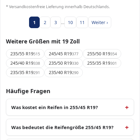
* Versandkostenfreie Lieferung innerhalb Deutschlands.
1
2
3
…
10
11
Weiter ›
Weitere Größen mit 19 Zoll
235/55 R19
245/45 R19
255/50 R19
515
377
354
245/40 R19
235/50 R19
255/35 R19
338
330
301
235/35 R19
235/40 R19
291
290
Häufige Fragen
Was kostet ein Reifen in 255/45 R19?
Was bedeutet die Reifengröße 255/45 R19?