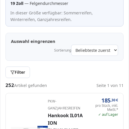
19 Zoll
— Felgendurchmesser
In dieser Größe verfügbar: Sommerreifen,
Winterreifen, Ganzjahresreifen.
Auswahl eingrenzen
Sortierung
Filter
Passende Reifen in 255/45 R19
252
Artikel gefunden
Seite 1 von 11
185
,30
€
PKW-
pro Stück, inkl.
GANZJAHRESREIFEN
MwSt.*
✓ auf Lager
Hankook IL01A
ION
ENERG
Hankook
1034596