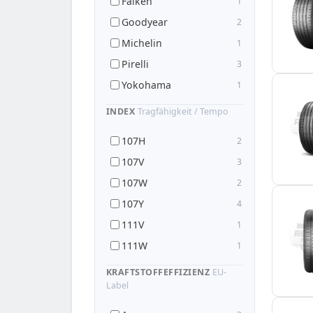
Falken
1
Goodyear
2
Michelin
1
Pirelli
3
Yokohama
1
INDEX
Tragfähigkeit / Tempo
107H
2
107V
3
107W
2
107Y
4
111V
1
111W
1
KRAFTSTOFFEFFIZIENZ
EU-
Label