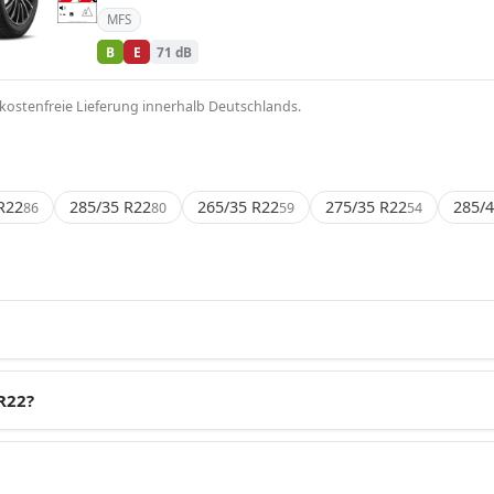
E
E
E
MFS
71 dB
B
Verordnung (EU) 2020/740
B
E
71 dB
kostenfreie Lieferung innerhalb Deutschlands.
R22
285/35 R22
265/35 R22
275/35 R22
285/4
86
80
59
54
R22?