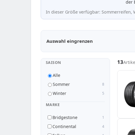
der 
In dieser Größe verfügbar: Sommerreifen, W
Passende Reifen in 255/45 R22
Auswahl eingrenzen
13
Artik
SAISON
Alle
Sommer
8
Winter
5
MARKE
Bridgestone
1
Continental
4