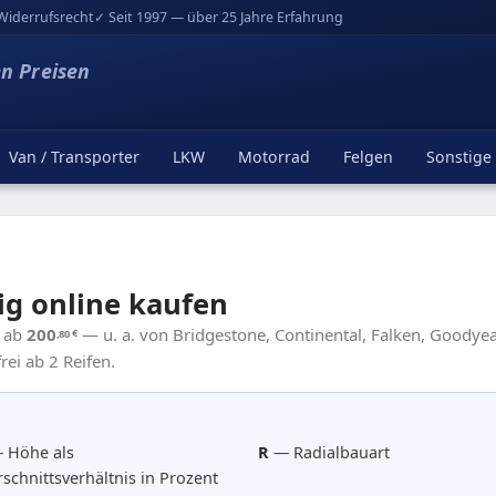
Widerrufsrecht
✓ Seit 1997 — über 25 Jahre Erfahrung
en Preisen
Van / Transporter
LKW
Motorrad
Felgen
Sonstige
ig online kaufen
2 ab
200
— u. a. von Bridgestone, Continental, Falken, Goodyear
,80
€
ei ab 2 Reifen.
 Höhe als
R
— Radialbauart
schnittsverhältnis in Prozent