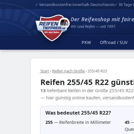
✓ Versandkostenfrei innerhalb Deutschlands
✓ 30 Tage 
Der Reifenshop mit fair
Wir sind Reifen — seit 1997.
PKW
Offroad / SUV
Start
›
Reifen nach Größe
›
255/45 R22
Reifen 255/45 R22 günst
13
lieferbare Reifen in der Größe 255/45 R2
— hier günstig online kaufen, versandkostenfr
Was bedeutet 255/45 R22?
255
— Reifenbreite in Millimeter
45
—
Quer