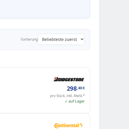
Sortierung
298
,40
€
pro Stück, inkl. MwSt.*
✓ auf Lager