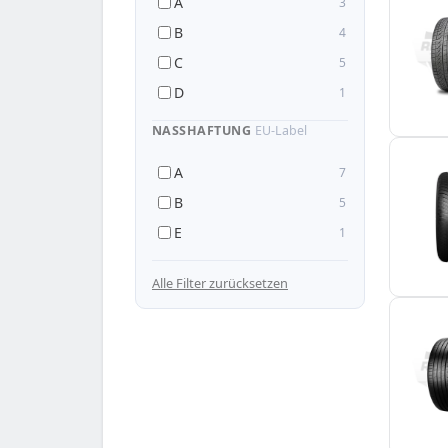
A
3
B
4
C
5
D
1
NASSHAFTUNG
EU-Label
A
7
B
5
E
1
— 255/45 R22
Alle Filter zurücksetzen