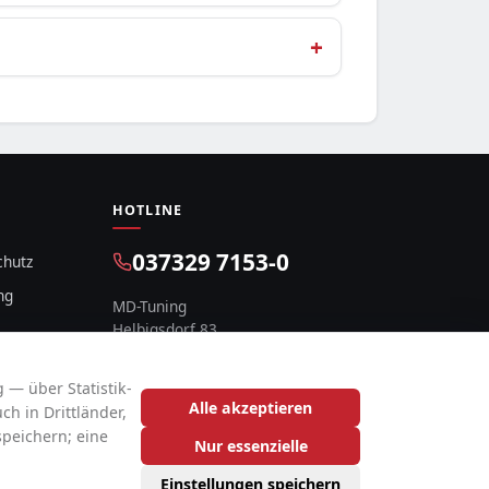
HOTLINE
037329 7153-0
chutz
ng
MD-Tuning
Helbigsdorf 83
09619 Mulda, Deutschland
 — über Statistik-
Alle akzeptieren
h in Drittländer,
speichern; eine
Nur essenzielle
Einstellungen speichern