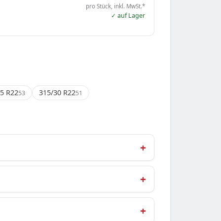
pro Stück, inkl. MwSt.*
✓ auf Lager
5 R22
315/30 R22
53
51