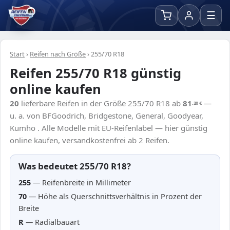
☰
Start
›
Reifen nach Größe
›
255/70 R18
Reifen 255/70 R18 günstig
online kaufen
20
lieferbare Reifen in der Größe 255/70 R18 ab
81
—
,20
€
u. a. von BFGoodrich, Bridgestone, General, Goodyear,
Kumho . Alle Modelle mit EU-Reifenlabel — hier günstig
online kaufen, versandkostenfrei ab 2 Reifen.
Was bedeutet 255/70 R18?
255
— Reifenbreite in Millimeter
70
— Höhe als Querschnittsverhältnis in Prozent der
Breite
R
— Radialbauart