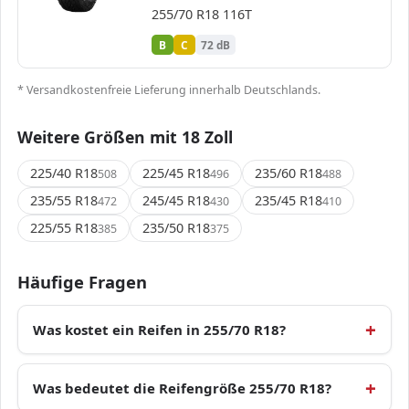
255/70 R18 116T
B
C
72 dB
* Versandkostenfreie Lieferung innerhalb Deutschlands.
Weitere Größen mit 18 Zoll
225/40 R18
225/45 R18
235/60 R18
508
496
488
235/55 R18
245/45 R18
235/45 R18
472
430
410
225/55 R18
235/50 R18
385
375
Häufige Fragen
Was kostet ein Reifen in 255/70 R18?
Was bedeutet die Reifengröße 255/70 R18?