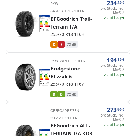
234
,20
€
PKW-
pro Stück, inkl.
GANZJAHRESREIFEN
MwSt.*
✓ auf Lager
EPREL
BFGoodrich Trail-
ENERG
1206984
BFGoodrich
550394
255/70 R18 116H
C1
A
A
B
B
C
C
Terrain T/A
D
D
D
E
E
E
72 dB
B
255/70 R18 116H
Verordnung (EU) 2020/740
D
E
72 dB
194
,10
€
PKW-WINTERREIFEN
pro Stück, inkl.
Bridgestone
MwSt.*
EPREL
ENERG
1994116
Bridgestone
28898
255/70 R18 116V
C1
✓ auf Lager
Blizzak 6
A
A
B
B
B
B
C
C
D
D
E
E
255/70 R18 116V
72 dB
B
Verordnung (EU) 2020/740
B
B
72 dB
273
,90
€
OFFROADREIFEN-
pro Stück, inkl.
SOMMERREIFEN
MwSt.*
✓ auf Lager
BFGoodrich ALL-
EPREL
ENERG
2196581
TERRAIN T/A KO3
BFGoodrich
392868
255/70 R18 117S
C1
A
A
B
B