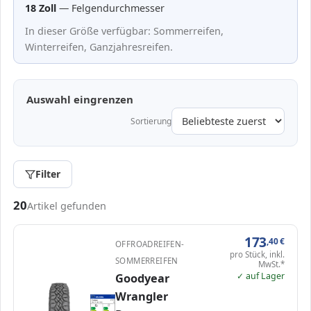
18 Zoll
— Felgendurchmesser
In dieser Größe verfügbar: Sommerreifen,
Winterreifen, Ganzjahresreifen.
Auswahl eingrenzen
Sortierung
Filter
Passende Reifen in 255/70 R18
20
Artikel gefunden
173
,40
€
OFFROADREIFEN-
pro Stück, inkl.
SOMMERREIFEN
MwSt.*
✓ auf Lager
Goodyear
Wrangler
EPREL
ENERG
1000000
Goodyear
577372
255/70 R18 116Q
C1
A
A
B
B