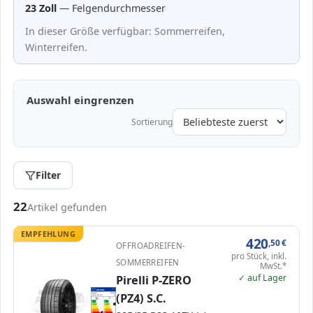
23 Zoll
— Felgendurchmesser
In dieser Größe verfügbar: Sommerreifen,
Winterreifen.
Auswahl eingrenzen
Sortierung
Filter
Passende Reifen in 285/35 R23
22
Artikel gefunden
EMPFEHLUNG
420
,50
€
OFFROADREIFEN-
pro Stück, inkl.
SOMMERREIFEN
MwSt.*
✓ auf Lager
Pirelli P-ZERO
EPREL
ENERG
596568
(PZ4) S.C.
Pirelli
3873500
285/35 R23 107Y
C1
A
A
B
B
B
C
C
D
D
E
E
E