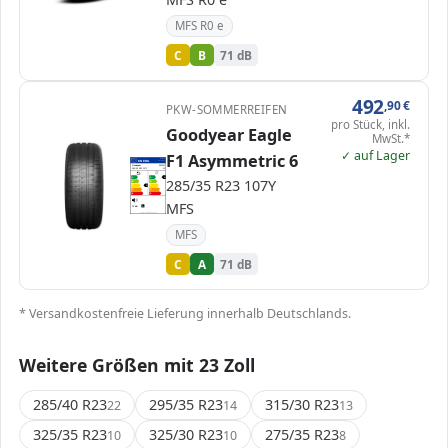
MFS R0 e
C
B
71 dB
492
,90
€
PKW-SOMMERREIFEN
pro Stück, inkl.
Goodyear Eagle
MwSt.*
✓ auf Lager
F1 Asymmetric 6
EPREL
ENERG
2479867
Goodyear
596222
285/35 R23 107Y
C1
A
A
A
285/35 R23 107Y
B
B
C
C
C
D
D
E
E
MFS
71 dB
A
Verordnung (EU) 2020/740
MFS
C
A
71 dB
* Versandkostenfreie Lieferung innerhalb Deutschlands.
Weitere Größen mit 23 Zoll
285/40 R23
295/35 R23
315/30 R23
22
14
13
325/35 R23
325/30 R23
275/35 R23
10
10
8