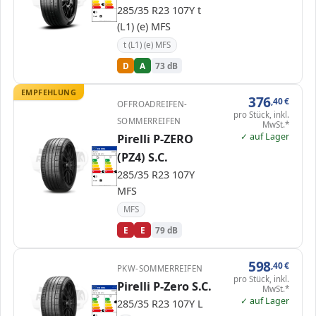
C
C
285/35 R23 107Y t
D
D
D
E
E
73 dB
B
(L1) (e) MFS
Verordnung (EU) 2020/740
t (L1) (e) MFS
D
A
73 dB
EMPFEHLUNG
376
,40
€
OFFROADREIFEN-
pro Stück, inkl.
SOMMERREIFEN
MwSt.*
✓ auf Lager
Pirelli P-ZERO
ENERG
(PZ4) S.C.
Pirelli
4250900
285/35 R23 107Y
C1
A
A
B
B
C
C
285/35 R23 107Y
D
D
E
E
E
E
79 dB
C
MFS
Verordnung (EU) 2020/740
MFS
E
E
79 dB
598
,40
€
PKW-SOMMERREIFEN
pro Stück, inkl.
Pirelli P-Zero S.C.
MwSt.*
EPREL
ENERG
595796
Pirelli
3056900
285/35 R23 107Y
C1
✓ auf Lager
285/35 R23 107Y L
A
A
B
B
B
C
C
D
D
E
E
E