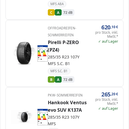
MFS A8A
C
A
72 dB
620
,10
€
OFFROADREIFEN-
pro Stück, inkl.
SOMMERREIFEN
MwSt.*
✓ auf Lager
Pirelli P-ZERO
EPREL
ENERG
2202674
(PZ4)
Pirelli
4572900
285/35 R23 107Y
C1
A
A
A
B
B
B
C
C
285/35 R23 107Y
D
D
E
E
72 dB
A
MFS S.C. B1
Verordnung (EU) 2020/740
MFS S.C. B1
B
A
72 dB
265
,20
€
PKW-SOMMERREIFEN
pro Stück, inkl.
Hankook Ventus
MwSt.*
✓ auf Lager
evo SUV K137A
EPREL
ENERG
2428114
Hankook
1036798
285/35 R23 107Y
C1
A
A
A
285/35 R23 107Y
B
B
C
C
C
D
D
E
E
MFS
71 dB
A
Verordnung (EU) 2020/740