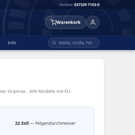
Hotline:
037329 7153-0
Warenkorb
Info
ar, Gripmax . Alle Modelle mit EU-
22 Zoll
— Felgendurchmesser