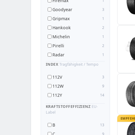
Firemax
1
Goodyear
3
Gripmax
1
Hankook
2
Michelin
1
Pirelli
2
Radar
1
Sailun
2
INDEX
Tragfähigkeit / Tempo
Toyo
1
112V
3
Yokohama
1
112W
9
112Y
14
KRAFTSTOFFEFFIZIENZ
EU-
Label
EMPFEH
B
13
C
9