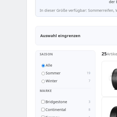
der 
In dieser Größe verfügbar: Sommerreifen, W
Passende Reifen in 295/40 R22
Auswahl eingrenzen
25
Artik
SAISON
Alle
Sommer
19
Winter
7
MARKE
Bridgestone
3
Continental
8