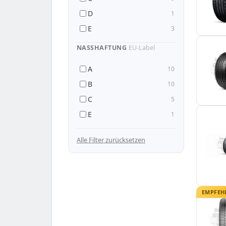
D
1
E
3
NASSHAFTUNG
EU-Label
A
10
B
10
C
5
E
1
— 295/40 R22
Alle Filter zurücksetzen
EMPFEH