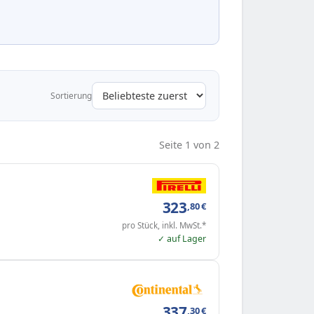
Sortierung
Seite 1 von 2
323
,80
€
pro Stück, inkl. MwSt.*
✓ auf Lager
337
,30
€