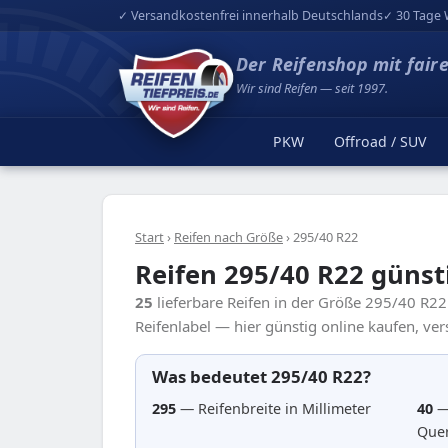
✓ Versandkostenfrei innerhalb Deutschlands
✓ 30 Tage 
Der Reifenshop mit fair
Wir sind Reifen — seit 1997.
PKW
Offroad / SUV
Start
›
Reifen nach Größe
›
295/40 R22
Reifen 295/40 R22 günst
25
lieferbare Reifen in der Größe 295/40 R2
Reifenlabel — hier günstig online kaufen, ver
Was bedeutet 295/40 R22?
295
— Reifenbreite in Millimeter
40
—
Quer