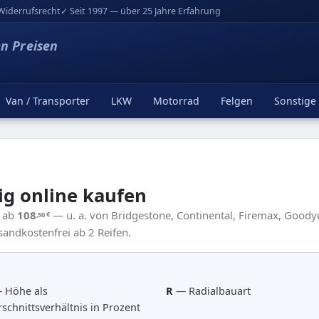
Widerrufsrecht
✓ Seit 1997 — über 25 Jahre Erfahrung
en Preisen
Van / Transporter
LKW
Motorrad
Felgen
Sonstige
ig online kaufen
2 ab
108
— u. a. von Bridgestone, Continental, Firemax, Goodye
,50
€
sandkostenfrei ab 2 Reifen.
 Höhe als
R
— Radialbauart
schnittsverhältnis in Prozent