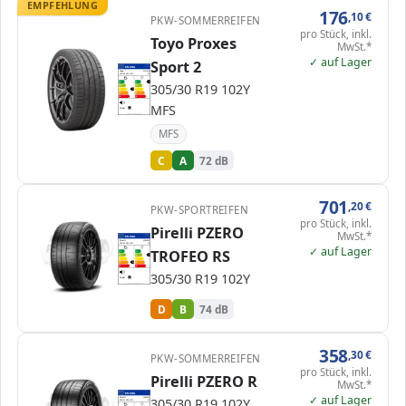
EMPFEHLUNG
176
,10
€
PKW-SOMMERREIFEN
pro Stück, inkl.
Toyo Proxes
MwSt.*
✓ auf Lager
Sport 2
EPREL
ENERG
2462839
Toyo
4127200
305/30 R19 102Y
C1
A
A
A
305/30 R19 102Y
B
B
C
C
C
D
D
E
E
MFS
72 dB
A
Verordnung (EU) 2020/740
MFS
C
A
72 dB
701
,20
€
PKW-SPORTREIFEN
pro Stück, inkl.
Pirelli PZERO
MwSt.*
EPREL
ENERG
2404482
Pirelli
4264200
305/30 R19 102Y
C1
✓ auf Lager
TROFEO RS
A
A
B
B
B
C
C
D
D
D
E
E
305/30 R19 102Y
74 dB
B
Verordnung (EU) 2020/740
D
B
74 dB
358
,30
€
PKW-SOMMERREIFEN
pro Stück, inkl.
Pirelli PZERO R
MwSt.*
ENERG
✓ auf Lager
305/30 R19 102Y
Pirelli
4685200
305/30 R19 102Y
C1