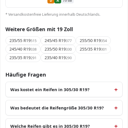
D
A
75 dB
* Versandkostenfreie Lieferung innerhalb Deutschlands.
Weitere Größen mit 19 Zoll
235/55 R19
245/45 R19
255/50 R19
515
377
354
245/40 R19
235/50 R19
255/35 R19
338
330
301
235/35 R19
235/40 R19
291
290
Häufige Fragen
Was kostet ein Reifen in 305/30 R19?
Was bedeutet die Reifengröße 305/30 R19?
Welche Reifen gibt es in 305/30 R19?