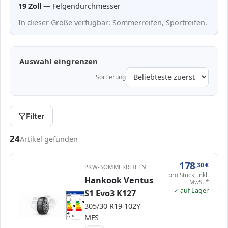
19 Zoll
— Felgendurchmesser
In dieser Größe verfügbar: Sommerreifen, Sportreifen.
Auswahl eingrenzen
Sortierung
Filter
Passende Reifen in 305/30 R19
24
Artikel gefunden
178
,30
€
PKW-SOMMERREIFEN
pro Stück, inkl.
Hankook Ventus
MwSt.*
✓ auf Lager
S1 Evo3 K127
EPREL
ENERG
502917
Hankook
1026156
305/30 R19 102Y
C1
A
A
A
305/30 R19 102Y
B
B
C
C
C
D
D
E
E
MFS
75 dB
B
Verordnung (EU) 2020/740