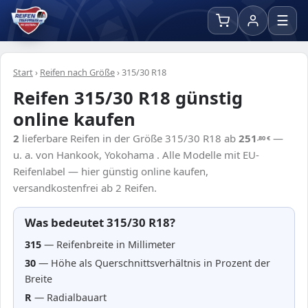
☰
Start
›
Reifen nach Größe
›
315/30 R18
Reifen 315/30 R18 günstig
online kaufen
2
lieferbare Reifen in der Größe 315/30 R18 ab
251
—
,80
€
u. a. von Hankook, Yokohama . Alle Modelle mit EU-
Reifenlabel — hier günstig online kaufen,
versandkostenfrei ab 2 Reifen.
Was bedeutet 315/30 R18?
315
— Reifenbreite in Millimeter
30
— Höhe als Querschnittsverhältnis in Prozent der
Breite
R
— Radialbauart