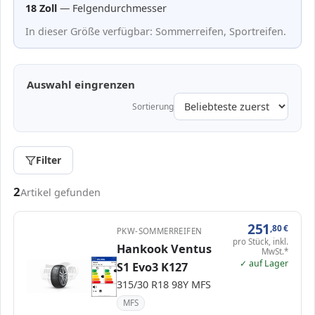
18 Zoll
— Felgendurchmesser
In dieser Größe verfügbar: Sommerreifen, Sportreifen.
Auswahl eingrenzen
Sortierung
Filter
Passende Reifen in 315/30 R18
2
Artikel gefunden
251
,80
€
PKW-SOMMERREIFEN
pro Stück, inkl.
Hankook Ventus
MwSt.*
EPREL
✓ auf Lager
ENERG
1028784
S1 Evo3 K127
Hankook
1027185
315/30 R18 98Y
C1
A
A
A
B
B
C
C
C
315/30 R18 98Y MFS
D
D
E
E
73 dB
B
Verordnung (EU) 2020/740
MFS