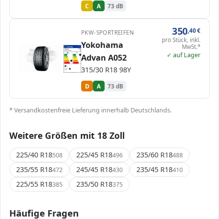
C
A
73 dB
350
,40
€
PKW-SPORTREIFEN
pro Stück, inkl.
Yokohama
MwSt.*
EPREL
ENERG
1856290
Yokohama
R4285
315/30 R18 98Y
C1
✓ auf Lager
Advan A052
A
A
A
B
B
C
C
D
D
D
E
E
315/30 R18 98Y
73 dB
B
Verordnung (EU) 2020/740
D
A
73 dB
* Versandkostenfreie Lieferung innerhalb Deutschlands.
Weitere Größen mit 18 Zoll
225/40 R18
225/45 R18
235/60 R18
508
496
488
235/55 R18
245/45 R18
235/45 R18
472
430
410
225/55 R18
235/50 R18
385
375
Häufige Fragen