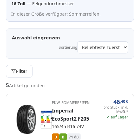
16 Zoll
— Felgendurchmesser
In dieser Größe verfügbar: Sommerreifen.
Auswahl eingrenzen
Sortierung
Filter
Passende Reifen in 165/45 R16
5
Artikel gefunden
46
,40
€
PKW-SOMMERREIFEN
pro Stück, inkl.
Imperial
MwSt.*
EPREL
ENERG
517526
Imperial
IM416
165/45 R16 74V
C1
✓ auf Lager
EcoSport2 F205
A
A
B
B
B
C
C
D
D
D
E
E
165/45 R16 74V
71 dB
B
Verordnung (EU) 2020/740
D
B
71 dB