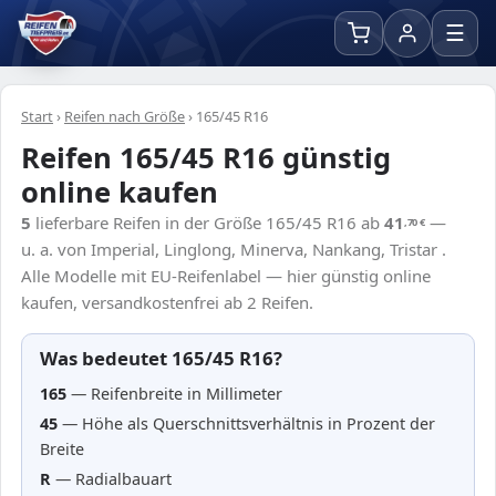
☰
Start
›
Reifen nach Größe
›
165/45 R16
Reifen 165/45 R16 günstig
online kaufen
5
lieferbare Reifen in der Größe 165/45 R16 ab
41
—
,70
€
u. a. von Imperial, Linglong, Minerva, Nankang, Tristar .
Alle Modelle mit EU-Reifenlabel — hier günstig online
kaufen, versandkostenfrei ab 2 Reifen.
Was bedeutet 165/45 R16?
165
— Reifenbreite in Millimeter
45
— Höhe als Querschnittsverhältnis in Prozent der
Breite
R
— Radialbauart