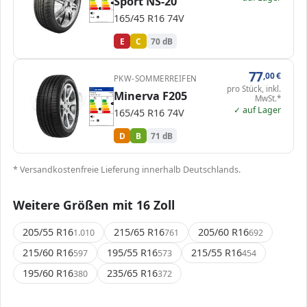
Sport NS-20
C
C
C
D
D
E
E
E
165/45 R16 74V
70 dB
B
Verordnung (EU) 2020/740
E
C
70 dB
77
,00
€
PKW-SOMMERREIFEN
pro Stück, inkl.
EPREL
ENERG
Minerva F205
517819
Minerva
MV586
MwSt.*
165/45 R16 74V
C1
A
A
B
B
B
✓ auf Lager
C
C
165/45 R16 74V
D
D
D
E
E
71 dB
B
Verordnung (EU) 2020/740
D
B
71 dB
* Versandkostenfreie Lieferung innerhalb Deutschlands.
Weitere Größen mit 16 Zoll
205/55 R16
215/65 R16
205/60 R16
1.010
761
692
215/60 R16
195/55 R16
215/55 R16
597
573
454
195/60 R16
235/65 R16
380
372