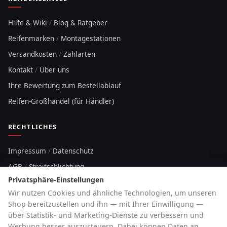
Hilfe & Wiki
/
Blog & Ratgeber
Reifenmarken
/
Montagestationen
Versandkosten
/
Zahlarten
Kontakt
/
Über uns
Ihre Bewertung zum Bestellablauf
Reifen-Großhandel (für Händler)
RECHTLICHES
Impressum
/
Datenschutz
AGB
/
Streitschlichtung
Privatsphäre-Einstellungen
Sitemap
Wir nutzen Cookies und ähnliche Technologien, um unseren
Cookie-Hinweis
Shop bereitzustellen und ihn — mit Ihrer Einwilligung —
über Statistik- und Marketing-Dienste zu verbessern und
HOTLINE
Werbung besser auszusteuern. Dabei können Daten an