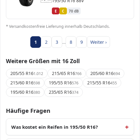
195/50 R16 88V
Verordnung (EU) 2020/740
E
C
70 dB
* Versandkostenfreie Lieferung innerhalb Deutschlands.
1
2
3
…
8
9
Weiter ›
Weitere Größen mit 16 Zoll
205/55 R16
215/65 R16
205/60 R16
1.012
766
694
215/60 R16
195/55 R16
215/55 R16
598
576
455
195/60 R16
235/65 R16
380
374
Häufige Fragen
Was kostet ein Reifen in 195/50 R16?