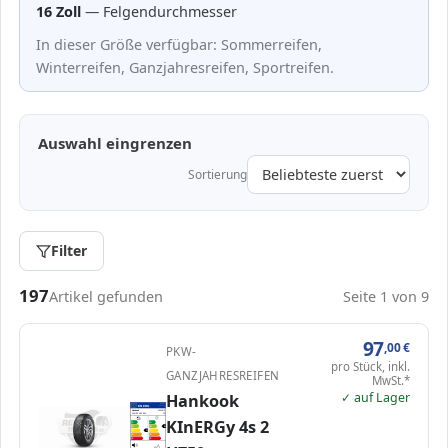
16 Zoll
— Felgendurchmesser
In dieser Größe verfügbar: Sommerreifen,
Winterreifen, Ganzjahresreifen, Sportreifen.
Auswahl eingrenzen
Sortierung
Filter
Passende Reifen in 195/50 R16
197
Artikel gefunden
Seite 1 von 9
97
,00
€
PKW-
pro Stück, inkl.
GANZJAHRESREIFEN
MwSt.*
✓ auf Lager
Hankook
EPREL
ENERG
487891
Hankook
1024973
195/50 R16 88V
C1
KInERGy 4s 2
A
A
B
B
B
C
C
C
D
D
E
E