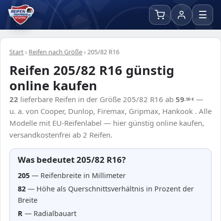
☰
Start
›
Reifen nach Größe
›
205/82 R16
Reifen 205/82 R16 günstig
online kaufen
22
lieferbare Reifen in der Größe 205/82 R16 ab
59
—
,50
€
u. a. von Cooper, Dunlop, Firemax, Gripmax, Hankook . Alle
Modelle mit EU-Reifenlabel — hier günstig online kaufen,
versandkostenfrei ab 2 Reifen.
Was bedeutet 205/82 R16?
205
— Reifenbreite in Millimeter
82
— Höhe als Querschnittsverhältnis in Prozent der
Breite
R
— Radialbauart