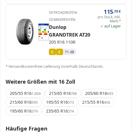
115
,70
€
OFFROADREIFEN-
pro Stück, inkl.
SOMMERREIFEN
MwSt.*
✓ auf Lager
EPREL
Dunlop
ENERG
2487833
Dunlop
335603
205 R16 110R
C1
A
A
B
B
C
C
C
C
GRANDTREK AT20
D
D
E
E
71 dB
B
205 R16 110R
Verordnung (EU) 2020/740
C
C
71 dB
* Versandkostenfreie Lieferung innerhalb Deutschlands.
Weitere Größen mit 16 Zoll
205/55 R16
215/65 R16
205/60 R16
1.004
766
693
215/60 R16
195/55 R16
215/55 R16
595
573
456
195/60 R16
235/65 R16
379
374
Häufige Fragen