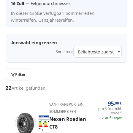
16 Zoll
— Felgendurchmesser
In dieser Größe verfügbar: Sommerreifen,
Winterreifen, Ganzjahresreifen.
Auswahl eingrenzen
Sortierung
Filter
Passende Reifen in 205/82 R16
22
Artikel gefunden
95
,00
€
VAN-TRANSPORTER-
pro Stück, inkl.
SOMMERREIFEN
MwSt.*
✓ auf Lager
EPREL
Nexen Roadian
ENERG
432621
Nexen
13796NXC
205 R16C 110T
C2
A
A
A
B
B
C
C
C
CT8
D
D
E
E
70 dB
B
Verordnung (EU) 2020/740