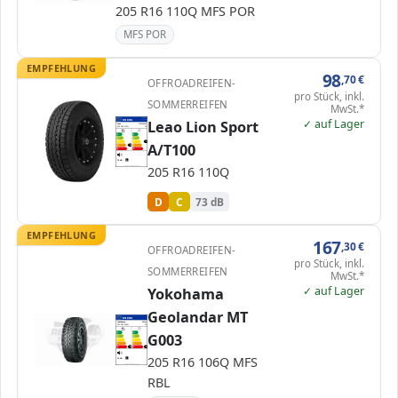
205 R16 110Q MFS POR
MFS POR
EMPFEHLUNG
98
,70
€
OFFROADREIFEN-
pro Stück, inkl.
SOMMERREIFEN
MwSt.*
✓ auf Lager
EPREL
Leao Lion Sport
ENERG
437125
Leao
221025602
205 R16 110Q
C1
A
A
B
B
C
C
C
A/T100
D
D
D
E
E
73 dB
B
205 R16 110Q
Verordnung (EU) 2020/740
D
C
73 dB
EMPFEHLUNG
167
,30
€
OFFROADREIFEN-
pro Stück, inkl.
SOMMERREIFEN
MwSt.*
✓ auf Lager
Yokohama
Geolandar MT
ENERG
Yokohama
E5696
205 R16 106Q
C1
G003
A
A
B
B
C
C
D
D
E
E
E
E
205 R16 106Q MFS
79 dB
C
Verordnung (EU) 2020/740
RBL