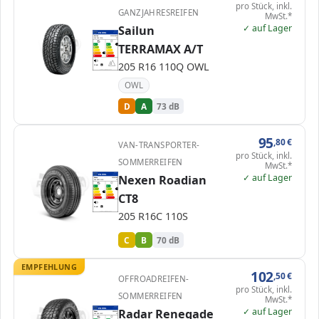
pro Stück, inkl.
GANZJAHRESREIFEN
MwSt.*
✓ auf Lager
Sailun
EPREL
ENERG
949119
Sailun
3220012805
205 R16 110Q
C1
TERRAMAX A/T
A
A
A
B
B
C
C
D
D
D
E
E
205 R16 110Q OWL
73 dB
B
Verordnung (EU) 2020/740
OWL
D
A
73 dB
95
,80
€
VAN-TRANSPORTER-
pro Stück, inkl.
SOMMERREIFEN
MwSt.*
✓ auf Lager
EPREL
Nexen Roadian
ENERG
1000000
Nexen
15065NXK
205 R16C 110S
C2
A
A
B
B
B
C
C
C
CT8
D
D
E
E
70 dB
B
205 R16C 110S
Verordnung (EU) 2020/740
C
B
70 dB
EMPFEHLUNG
102
,50
€
OFFROADREIFEN-
pro Stück, inkl.
SOMMERREIFEN
MwSt.*
✓ auf Lager
EPREL
Radar Renegade
ENERG
1000000
Radar
RZD0292
205 R16 110S
C1