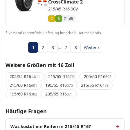
CrossClimate 2
E
E
71 dB
B
215/45 R16 90V
Verordnung (EU) 2020/740
C
B
71 dB
* Versandkostenfreie Lieferung innerhalb Deutschlands.
1
2
3
…
7
8
Weiter ›
Weitere Größen mit 16 Zoll
205/55 R16
215/65 R16
205/60 R16
1.011
761
693
215/60 R16
195/55 R16
215/55 R16
601
575
453
195/60 R16
235/65 R16
382
371
Häufige Fragen
Was kostet ein Reifen in 215/45 R16?