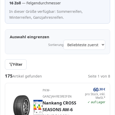
16 Zoll
— Felgendurchmesser
In dieser Größe verfügbar: Sommerreifen,
Winterreifen, Ganzjahresreifen.
Auswahl eingrenzen
Sortierung
Filter
Passende Reifen in 215/45 R16
175
Artikel gefunden
Seite 1 von 8
60
,30
€
PKW-
pro Stück, inkl.
GANZJAHRESREIFEN
MwSt.*
✓ auf Lager
EPREL
Nankang CROSS
ENERG
450828
Nankang
NANK215450161376
215/45 R16 90V
C1
A
A
B
B
B
C
C
C
SEASONS AW-6
D
D
E
E
72 dB
B
Verordnung (EU) 2020/740