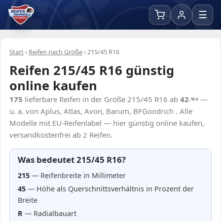
☰
Start
›
Reifen nach Größe
›
215/45 R16
Reifen 215/45 R16 günstig
online kaufen
175
lieferbare Reifen in der Größe 215/45 R16 ab
42
—
,10
€
u. a. von Aplus, Atlas, Avon, Barum, BFGoodrich . Alle
Modelle mit EU-Reifenlabel — hier günstig online kaufen,
versandkostenfrei ab 2 Reifen.
Was bedeutet 215/45 R16?
215
— Reifenbreite in Millimeter
45
— Höhe als Querschnittsverhältnis in Prozent der
Breite
R
— Radialbauart