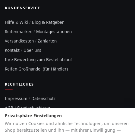
KUNDENSERVICE
Hilfe & Wiki
/
Blog & Ratgeber
Reifenmarken
/
Montagestationen
Versandkosten
/
Zahlarten
Kontakt
/
Über uns
Ihre Bewertung zum Bestellablauf
Reifen-Großhandel (für Händler)
RECHTLICHES
Impressum
/
Datenschutz
AGB
/
Streitschlichtung
Privatsphäre-Einstellungen
Sitemap
Wir nutzen Cookies und ähnliche Technologien, um unseren
Cookie-Hinweis
Shop bereitzustellen und ihn — mit Ihrer Einwilligung —