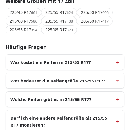
Weitere Größen mit 17 Zoll
225/45 R17
225/55 R17
225/50 R17
661
624
606
215/60 R17
235/55 R17
205/50 R17
586
438
417
205/55 R17
225/65 R17
394
370
Häufige Fragen
Was kostet ein Reifen in 215/55 R17?
Was bedeutet die Reifengröße 215/55 R17?
Welche Reifen gibt es in 215/55 R17?
Darf ich eine andere Reifengröße als 215/55
R17 montieren?