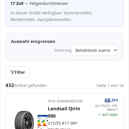
17 Zoll
— Felgendurchmesser
In dieser Größe verfügbar: Sommerreifen,
Winterreifen, Ganzjahresreifen.
Auswahl eingrenzen
Sortierung
Filter
Passende Reifen in 215/55 R17
432
Artikel gefunden
Seite 1 von 18
68
,20
€
PKW-SOMMERREIFEN
pro Stück, inkl.
Landsail Qirin
MwSt.*
✓ auf Lager
990
EPREL
ENERG
1462737
Landsail
454931
215/55 R17 98Y
C1
A
A
A
215/55 R17 98Y
B
B
B
C
C
D
D
E
E
70 dB
B