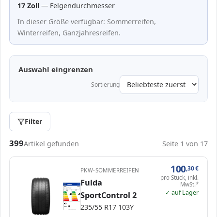
17 Zoll
— Felgendurchmesser
In dieser Größe verfügbar: Sommerreifen,
Winterreifen, Ganzjahresreifen.
Auswahl eingrenzen
Sortierung
Filter
Passende Reifen in 235/55 R17
399
Artikel gefunden
Seite 1 von 17
100
,30
€
PKW-SOMMERREIFEN
pro Stück, inkl.
Fulda
MwSt.*
EPREL
ENERG
611485
Fulda
579514
235/55 R17 103Y
C1
✓ auf Lager
SportControl 2
A
A
B
B
B
B
C
C
D
D
E
E
235/55 R17 103Y
71 dB
B
Verordnung (EU) 2020/740