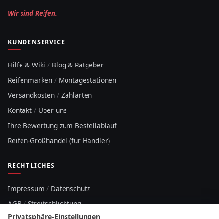
Wir sind Reifen.
KUNDENSERVICE
Hilfe & Wiki
/
Blog & Ratgeber
Reifenmarken
/
Montagestationen
Versandkosten
/
Zahlarten
Kontakt
/
Über uns
Ihre Bewertung zum Bestellablauf
Reifen-Großhandel (für Händler)
RECHTLICHES
Impressum
/
Datenschutz
AGB
/
Streitschlichtung
Privatsphäre-Einstellungen
Sitemap