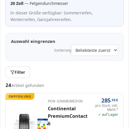
20 Zoll
— Felgendurchmesser
In dieser Größe verfügbar: Sommerreifen,
Winterreifen, Ganzjahresreifen.
Auswahl eingrenzen
Sortierung
Filter
Passende Reifen in 225/40 R20
24
Artikel gefunden
EMPFEHLUNG
285
,10
€
PKW-SOMMERREIFEN
pro Stück, inkl.
Continental
MwSt.*
✓ auf Lager
PremiumContact
EPREL
ENERG
659022
6
Continental
0312110000
225/40 R20 94Y
C1
A
A
A
B
B
C
C
C
D
D