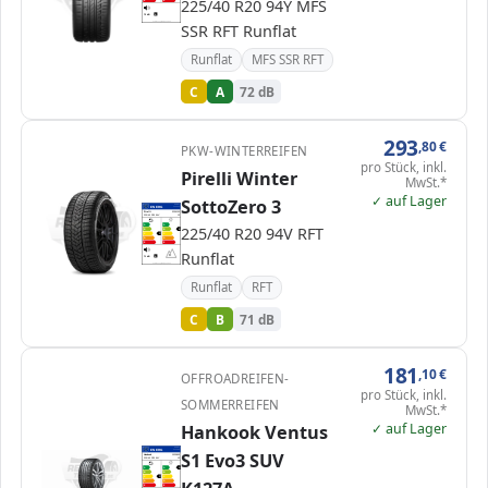
225/40 R20 94Y MFS
E
E
72 dB
B
Verordnung (EU) 2020/740
SSR RFT Runflat
Runflat
MFS SSR RFT
C
A
72 dB
293
,80
€
PKW-WINTERREIFEN
pro Stück, inkl.
Pirelli Winter
MwSt.*
✓ auf Lager
SottoZero 3
EPREL
ENERG
595969
Pirelli
3256100
225/40 R20 94V
C1
A
A
225/40 R20 94V RFT
B
B
B
C
C
C
D
D
E
E
Runflat
71 dB
B
Verordnung (EU) 2020/740
Runflat
RFT
C
B
71 dB
181
,10
€
OFFROADREIFEN-
pro Stück, inkl.
SOMMERREIFEN
MwSt.*
✓ auf Lager
Hankook Ventus
EPREL
ENERG
500389
S1 Evo3 SUV
Hankook
1025855
225/40 R20 94Y
C1
A
A
A
B
B
C
C
C
D
D
E
E