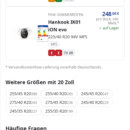
248
,00
€
PKW-SOMMERREIFEN
pro Stück, inkl.
Hankook IK01
MwSt.*
EPREL
✓ auf Lager
ENERG
2488173
iON evo
Hankook
1034391
225/40 R20 94V
C1
A
A
B
B
C
C
225/40 R20 94V MFS
D
D
E
E
E
E
79 dB
C
Verordnung (EU) 2020/740
MFS
E
E
79 dB
* Versandkostenfreie Lieferung innerhalb Deutschlands.
Weitere Größen mit 20 Zoll
255/45 R20
255/40 R20
245/45 R20
388
285
247
275/40 R20
275/45 R20
245/40 R20
243
236
229
245/35 R20
255/35 R20
227
199
Häufige Fragen