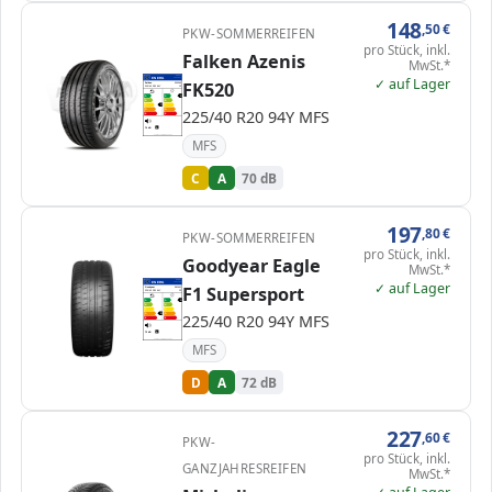
148
,50
€
PKW-SOMMERREIFEN
pro Stück, inkl.
Falken Azenis
MwSt.*
EPREL
✓ auf Lager
ENERG
1366907
FK520
Falken
355599
225/40 R20 94Y
C1
A
A
A
B
B
C
C
C
225/40 R20 94Y MFS
D
D
E
E
70 dB
B
Verordnung (EU) 2020/740
MFS
C
A
70 dB
197
,80
€
PKW-SOMMERREIFEN
pro Stück, inkl.
Goodyear Eagle
MwSt.*
EPREL
✓ auf Lager
ENERG
1202784
F1 Supersport
Goodyear
581441
225/40 R20 94Y
C1
A
A
A
B
B
C
C
225/40 R20 94Y MFS
D
D
D
E
E
72 dB
B
Verordnung (EU) 2020/740
MFS
D
A
72 dB
227
,60
€
PKW-
pro Stück, inkl.
GANZJAHRESREIFEN
MwSt.*