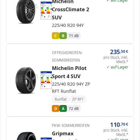
✓ auf Lager
Michelin
EPREL
ENERG
2034935
Michelin
625951
225/40 R20 94Y
C1
CrossClimate 2
A
A
B
B
B
C
C
C
D
D
E
E
SUV
71 dB
B
Verordnung (EU) 2020/740
225/40 R20 94Y
C
B
71 dB
235
,50
€
OFFROADREIFEN-
pro Stück, inkl.
SOMMERREIFEN
MwSt.*
✓ auf Lager
Michelin Pilot
EPREL
ENERG
410788
Sport 4 SUV
Michelin
513293
225/40 R20 94Y
C1
A
A
A
B
B
C
C
225/40 R20 94Y ZP
D
D
D
E
E
72 dB
B
RFT Runflat
Verordnung (EU) 2020/740
Runflat
ZP RFT
D
A
72 dB
110
,70
€
PKW-SOMMERREIFEN
pro Stück, inkl.
Gripmax
MwSt.*
✓ auf Lager
EPREL
ENERG
732247