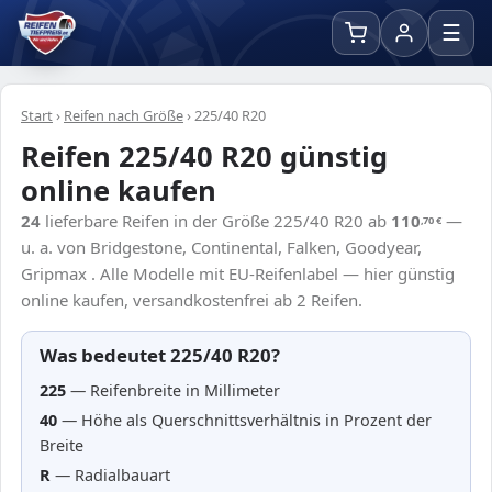
☰
Start
›
Reifen nach Größe
›
225/40 R20
Reifen 225/40 R20 günstig
online kaufen
24
lieferbare Reifen in der Größe 225/40 R20 ab
110
—
,70
€
u. a. von Bridgestone, Continental, Falken, Goodyear,
Gripmax . Alle Modelle mit EU-Reifenlabel — hier günstig
online kaufen, versandkostenfrei ab 2 Reifen.
Was bedeutet 225/40 R20?
225
— Reifenbreite in Millimeter
40
— Höhe als Querschnittsverhältnis in Prozent der
Breite
R
— Radialbauart