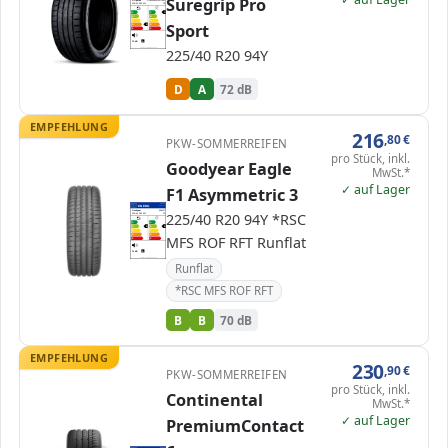
Suregrip Pro
Gripmax
GR2254020YSGPSXL
225/40 R20 94Y
C1
A
A
A
B
B
C
C
Sport
D
D
D
E
E
72 dB
B
225/40 R20 94Y
Verordnung (EU) 2020/740
D
A
72 dB
EMPFEHLUNG
216
,80
€
PKW-SOMMERREIFEN
pro Stück, inkl.
Goodyear Eagle
MwSt.*
✓ auf Lager
F1 Asymmetric 3
EPREL
ENERG
530053
Goodyear
548017
225/40 R20 94Y *RSC
225/40 R20 94Y
C1
A
A
B
B
B
B
C
C
MFS ROF RFT Runflat
D
D
E
E
70 dB
B
Verordnung (EU) 2020/740
Runflat
*RSC MFS ROF RFT
B
B
70 dB
EMPFEHLUNG
230
,90
€
PKW-SOMMERREIFEN
pro Stück, inkl.
Continental
MwSt.*
✓ auf Lager
PremiumContact
EPREL