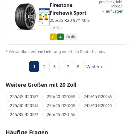
pro Stück, inkl.
Firestone
MwSt.*
EPREL
✓ auf Lager
ENERG
1479704
Firehawk Sport
Firestone
21298
255/35 R20 97Y
C1
A
A
A
B
B
C
C
C
255/35 R20 97Y MFS
D
D
E
E
70 dB
A
Verordnung (EU) 2020/740
MFS
C
A
70 dB
* Versandkostenfreie Lieferung innerhalb Deutschlands.
1
2
3
…
7
8
Weiter ›
Weitere Größen mit 20 Zoll
255/45 R20
255/40 R20
245/45 R20
387
285
248
275/40 R20
275/45 R20
245/40 R20
244
235
229
245/35 R20
265/45 R20
225
190
Häufige Fragen