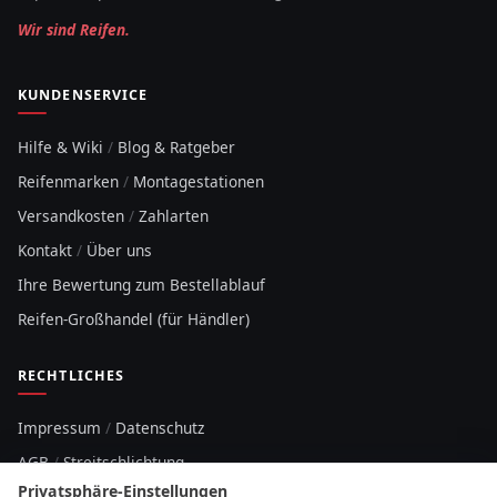
Wir sind Reifen.
KUNDENSERVICE
Hilfe & Wiki
/
Blog & Ratgeber
Reifenmarken
/
Montagestationen
Versandkosten
/
Zahlarten
Kontakt
/
Über uns
Ihre Bewertung zum Bestellablauf
Reifen-Großhandel (für Händler)
RECHTLICHES
Impressum
/
Datenschutz
AGB
/
Streitschlichtung
Privatsphäre-Einstellungen
Sitemap