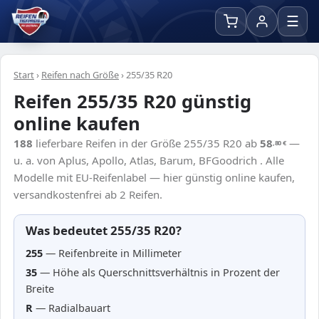
☰
Start
›
Reifen nach Größe
›
255/35 R20
Reifen 255/35 R20 günstig
online kaufen
188
lieferbare Reifen in der Größe 255/35 R20 ab
58
—
,80
€
u. a. von Aplus, Apollo, Atlas, Barum, BFGoodrich . Alle
Modelle mit EU-Reifenlabel — hier günstig online kaufen,
versandkostenfrei ab 2 Reifen.
Was bedeutet 255/35 R20?
255
— Reifenbreite in Millimeter
35
— Höhe als Querschnittsverhältnis in Prozent der
Breite
R
— Radialbauart