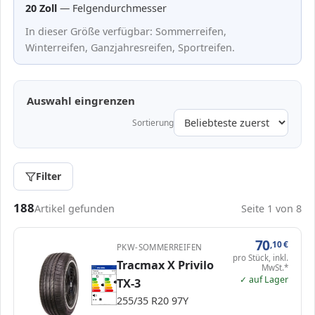
20 Zoll
— Felgendurchmesser
In dieser Größe verfügbar: Sommerreifen,
Winterreifen, Ganzjahresreifen, Sportreifen.
Auswahl eingrenzen
Sortierung
Filter
Passende Reifen in 255/35 R20
188
Artikel gefunden
Seite 1 von 8
70
,10
€
PKW-SOMMERREIFEN
pro Stück, inkl.
Tracmax X Privilo
MwSt.*
EPREL
ENERG
1000000
Tracmax
347520
255/35 R20 97Y
C1
✓ auf Lager
TX-3
A
A
B
B
B
C
C
C
D
D
E
E
255/35 R20 97Y
69 dB
A
Verordnung (EU) 2020/740