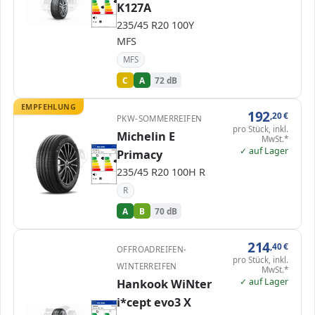
K127A
A
A
A
B
B
C
C
C
D
D
E
E
235/45 R20 100Y
72 dB
B
Verordnung (EU) 2020/740
MFS
MFS
C
A
72 dB
EMPFEHLUNG
192
,20
€
PKW-SOMMERREIFEN
pro Stück, inkl.
Michelin E
MwSt.*
EPREL
✓ auf Lager
ENERG
1569836
Primacy
Michelin
909013
235/45 R20 100H
C1
A
A
A
B
B
B
C
C
235/45 R20 100H R
D
D
E
E
70 dB
B
Verordnung (EU) 2020/740
R
A
B
70 dB
214
,40
€
OFFROADREIFEN-
pro Stück, inkl.
WINTERREIFEN
MwSt.*
✓ auf Lager
Hankook WiNter
i*cept evo3 X
EPREL
ENERG
500449
Hankook
1026424
235/45 R20 100V
C1
A
A