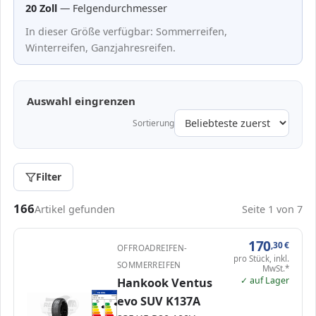
20 Zoll
— Felgendurchmesser
In dieser Größe verfügbar: Sommerreifen,
Winterreifen, Ganzjahresreifen.
Auswahl eingrenzen
Sortierung
Filter
Passende Reifen in 235/45 R20
166
Artikel gefunden
Seite 1 von 7
170
,30
€
OFFROADREIFEN-
pro Stück, inkl.
SOMMERREIFEN
MwSt.*
✓ auf Lager
Hankook Ventus
EPREL
ENERG
1811332
evo SUV K137A
Hankook
1032204
235/45 R20 100V
C1
A
A
A
B
B
B
C
C
D
D
E
E