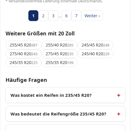
* Versandkostenfreie Lieferung innerhalb Deutschlands.
1
2
3
…
6
7
Weiter ›
Weitere Größen mit 20 Zoll
255/45 R20
255/40 R20
245/45 R20
387
285
248
275/40 R20
275/45 R20
245/40 R20
243
235
229
245/35 R20
255/35 R20
225
199
Häufige Fragen
Was kostet ein Reifen in 235/45 R20?
Was bedeutet die Reifengröße 235/45 R20?