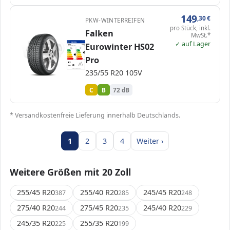
149
,30
€
PKW-WINTERREIFEN
pro Stück, inkl.
Falken
MwSt.*
✓ auf Lager
EPREL
ENERG
Eurowinter HS02
1202200
Falken
353898
235/55 R20 105V
C1
A
A
B
B
B
C
C
C
Pro
D
D
E
E
72 dB
B
235/55 R20 105V
Verordnung (EU) 2020/740
C
B
72 dB
* Versandkostenfreie Lieferung innerhalb Deutschlands.
1
2
3
4
Weiter ›
Weitere Größen mit 20 Zoll
255/45 R20
255/40 R20
245/45 R20
387
285
248
275/40 R20
275/45 R20
245/40 R20
244
235
229
245/35 R20
255/35 R20
225
199