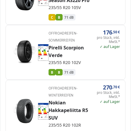
Season AS220 Pro
71 dB
B
235/55 R20 105V
Verordnung (EU) 2020/740
C
B
71 dB
176
,50
€
OFFROADREIFEN-
pro Stück, inkl.
SOMMERREIFEN
MwSt.*
✓ auf Lager
EPREL
Pirelli Scorpion
ENERG
595106
Pirelli
2539300
235/55 R20 102V
C1
A
A
B
B
B
B
C
C
Verde
D
D
E
E
71 dB
B
235/55 R20 102V
Verordnung (EU) 2020/740
B
B
71 dB
270
,70
€
OFFROADREIFEN-
pro Stück, inkl.
WINTERREIFEN
MwSt.*
✓ auf Lager
Nokian
EPREL
ENERG
511730
Nokian
T432249
235/55 R20 102R
C1
Hakkapeliitta R5
A
A
B
B
B
C
C
D
D
D
E
E
SUV
71 dB
B
Verordnung (EU) 2020/740
235/55 R20 102R