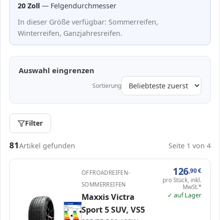
20 Zoll
— Felgendurchmesser
In dieser Größe verfügbar: Sommerreifen,
Winterreifen, Ganzjahresreifen.
Auswahl eingrenzen
Sortierung
Filter
Passende Reifen in 235/55 R20
81
Artikel gefunden
Seite 1 von 4
126
,90
€
OFFROADREIFEN-
pro Stück, inkl.
SOMMERREIFEN
MwSt.*
✓ auf Lager
Maxxis Victra
EPREL
ENERG
422352
Sport 5 SUV, VS5
Maxxis
42312000
235/55 R20 102W
C1
A
A
A
B
B
C
C
C
D
D
E
E