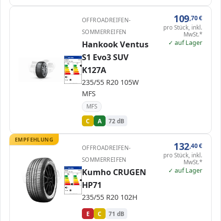
109
,70
€
OFFROADREIFEN-
pro Stück, inkl.
SOMMERREIFEN
MwSt.*
✓ auf Lager
Hankook Ventus
S1 Evo3 SUV
EPREL
ENERG
500384
Hankook
1025844
235/55 R20 105W
C1
K127A
A
A
A
B
B
C
C
C
D
D
E
E
235/55 R20 105W
72 dB
B
Verordnung (EU) 2020/740
MFS
MFS
C
A
72 dB
EMPFEHLUNG
132
,40
€
OFFROADREIFEN-
pro Stück, inkl.
SOMMERREIFEN
MwSt.*
✓ auf Lager
EPREL
Kumho CRUGEN
ENERG
438647
Kumho
2248233
235/55 R20 102H
C1
A
A
B
B
C
C
C
HP71
D
D
E
E
E
71 dB
B
235/55 R20 102H
Verordnung (EU) 2020/740
E
C
71 dB