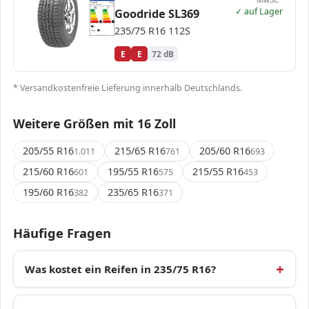
Goodride
2602949
235/75 R16 112S
C1
✓ auf Lager
Goodride SL369
A
A
B
B
C
C
D
D
E
E
E
E
235/75 R16 112S
72 dB
B
Verordnung (EU) 2020/740
E
E
72 dB
* Versandkostenfreie Lieferung innerhalb Deutschlands.
Weitere Größen mit 16 Zoll
205/55 R16
215/65 R16
205/60 R16
1.011
761
693
215/60 R16
195/55 R16
215/55 R16
601
575
453
195/60 R16
235/65 R16
382
371
Häufige Fragen
Was kostet ein Reifen in 235/75 R16?