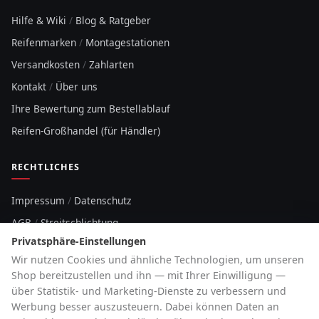
Hilfe & Wiki
/
Blog & Ratgeber
Reifenmarken
/
Montagestationen
Versandkosten
/
Zahlarten
Kontakt
/
Über uns
Ihre Bewertung zum Bestellablauf
Reifen-Großhandel (für Händler)
RECHTLICHES
Impressum
/
Datenschutz
AGB
/
Streitschlichtung
Privatsphäre-Einstellungen
Sitemap
Wir nutzen Cookies und ähnliche Technologien, um unseren
Cookie-Hinweis
Shop bereitzustellen und ihn — mit Ihrer Einwilligung —
über Statistik- und Marketing-Dienste zu verbessern und
HOTLINE
Werbung besser auszusteuern. Dabei können Daten an