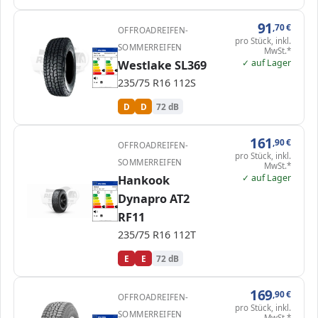
91
,70
€
OFFROADREIFEN-
pro Stück, inkl.
SOMMERREIFEN
MwSt.*
EPREL
ENERG
1000000
Westlake
03010440101G357…
235/75 R16 112S
C1
✓ auf Lager
Westlake SL369
A
A
B
B
C
C
D
D
D
D
E
E
235/75 R16 112S
72 dB
B
Verordnung (EU) 2020/740
D
D
72 dB
161
,90
€
OFFROADREIFEN-
pro Stück, inkl.
SOMMERREIFEN
MwSt.*
✓ auf Lager
Hankook
EPREL
ENERG
470458
Hankook
1023444
235/75 R16 112T
C1
Dynapro AT2
A
A
B
B
C
C
D
D
E
E
E
E
RF11
72 dB
B
Verordnung (EU) 2020/740
235/75 R16 112T
E
E
72 dB
169
,90
€
OFFROADREIFEN-
pro Stück, inkl.
SOMMERREIFEN
MwSt.*
EPREL
ENERG
457907