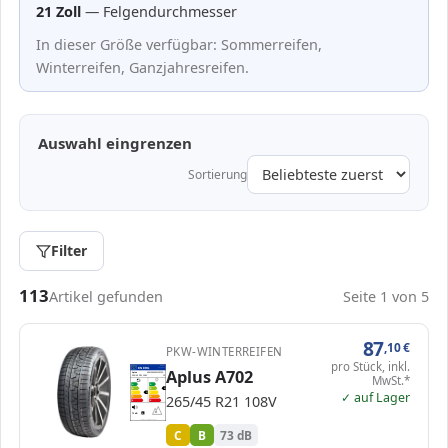
21 Zoll
— Felgendurchmesser
In dieser Größe verfügbar: Sommerreifen,
Winterreifen, Ganzjahresreifen.
Auswahl eingrenzen
Sortierung
Filter
Passende Reifen in 265/45 R21
113
Artikel gefunden
Seite 1 von 5
87
,10
€
PKW-WINTERREIFEN
pro Stück, inkl.
EPREL
ENERG
Aplus A702
2200921
Aplus
APM2654521VA702…
MwSt.*
265/45 R21 108V
C1
A
A
B
B
B
✓ auf Lager
C
C
C
265/45 R21 108V
D
D
E
E
73 dB
B
Verordnung (EU) 2020/740
C
B
73 dB