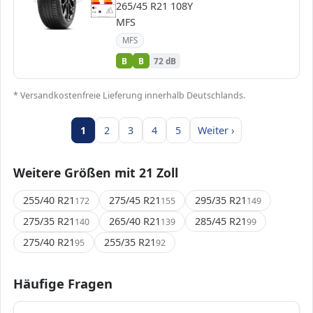
265/45 R21 108Y
D
D
E
E
72 dB
B
MFS
Verordnung (EU) 2020/740
MFS
B
B
72 dB
* Versandkostenfreie Lieferung innerhalb Deutschlands.
1
2
3
4
5
Weiter ›
Weitere Größen mit 21 Zoll
255/40 R21
275/45 R21
295/35 R21
172
155
149
275/35 R21
265/40 R21
285/45 R21
140
139
99
275/40 R21
255/35 R21
95
92
Häufige Fragen