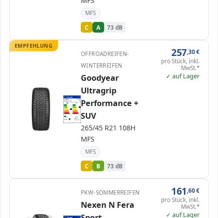
MFS
MFS
C
A
73 dB
EMPFEHLUNG
257
,30
€
OFFROADREIFEN-
pro Stück, inkl.
WINTERREIFEN
MwSt.*
✓ auf Lager
Goodyear
Ultragrip
EPREL
ENERG
676513
Performance +
Goodyear
581425
265/45 R21 108H
C1
A
A
B
B
B
C
C
C
SUV
D
D
E
E
73 dB
B
Verordnung (EU) 2020/740
265/45 R21 108H
MFS
MFS
C
B
73 dB
161
,60
€
PKW-SOMMERREIFEN
pro Stück, inkl.
Nexen N Fera
MwSt.*
✓ auf Lager
Sport
EPREL
ENERG
1891084