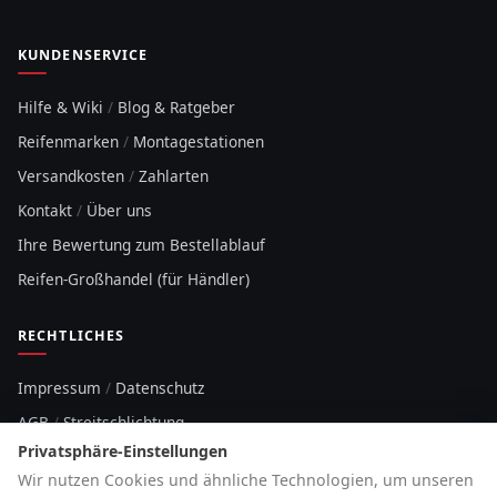
KUNDENSERVICE
Hilfe & Wiki
/
Blog & Ratgeber
Reifenmarken
/
Montagestationen
Versandkosten
/
Zahlarten
Kontakt
/
Über uns
Ihre Bewertung zum Bestellablauf
Reifen-Großhandel (für Händler)
RECHTLICHES
Impressum
/
Datenschutz
AGB
/
Streitschlichtung
Privatsphäre-Einstellungen
Sitemap
Wir nutzen Cookies und ähnliche Technologien, um unseren
Cookie-Hinweis