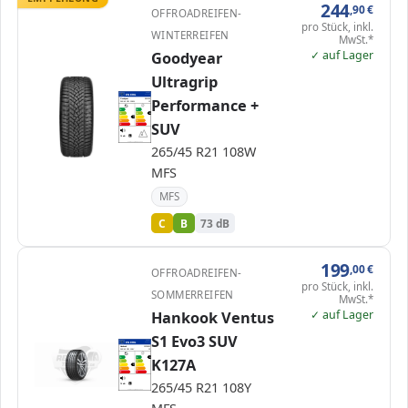
244
,90
€
OFFROADREIFEN-
pro Stück, inkl.
WINTERREIFEN
MwSt.*
✓ auf Lager
Goodyear
Ultragrip
EPREL
ENERG
675754
Performance +
Goodyear
581426
265/45 R21 108W
C1
A
A
B
B
B
C
C
C
SUV
D
D
E
E
73 dB
B
Verordnung (EU) 2020/740
265/45 R21 108W
MFS
MFS
C
B
73 dB
199
,00
€
OFFROADREIFEN-
pro Stück, inkl.
SOMMERREIFEN
MwSt.*
✓ auf Lager
Hankook Ventus
S1 Evo3 SUV
EPREL
ENERG
500377
Hankook
1025831
265/45 R21 108Y
C1
K127A
A
A
A
B
B
C
C
C
D
D
E
E
265/45 R21 108Y
73 dB
B
Verordnung (EU) 2020/740