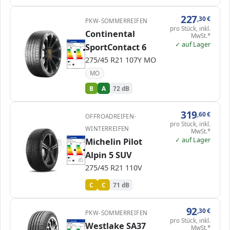
227
,30
€
PKW-SOMMERREIFEN
pro Stück, inkl.
Continental
MwSt.*
EPREL
✓ auf Lager
ENERG
477918
SportContact 6
Continental
0311005000
275/45 R21 107Y
C1
A
A
A
B
B
B
C
C
275/45 R21 107Y MO
D
D
E
E
72 dB
B
Verordnung (EU) 2020/740
MO
B
A
72 dB
319
,60
€
OFFROADREIFEN-
pro Stück, inkl.
WINTERREIFEN
MwSt.*
✓ auf Lager
EPREL
Michelin Pilot
ENERG
412392
Michelin
841717
275/45 R21 110V
C1
A
A
B
B
C
C
C
C
Alpin 5 SUV
D
D
E
E
71 dB
B
275/45 R21 110V
Verordnung (EU) 2020/740
C
C
71 dB
92
,30
€
PKW-SOMMERREIFEN
pro Stück, inkl.
EPREL
ENERG
Westlake SA37
461424
Westlake
112606206
MwSt.*
275/45 R21 110Y
C1
A
A