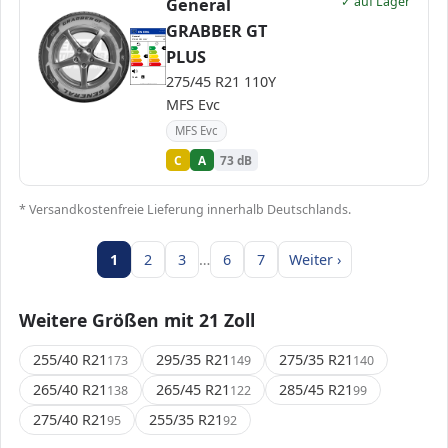
✓ auf Lager
General
GRABBER GT
EPREL
ENERG
617870
General
0449063000
275/45 R21 110Y
C1
PLUS
A
A
A
B
B
C
C
C
D
D
E
E
275/45 R21 110Y
73 dB
B
Verordnung (EU) 2020/740
MFS Evc
MFS Evc
C
A
73 dB
* Versandkostenfreie Lieferung innerhalb Deutschlands.
1
2
3
…
6
7
Weiter ›
Weitere Größen mit 21 Zoll
255/40 R21
295/35 R21
275/35 R21
173
149
140
265/40 R21
265/45 R21
285/45 R21
138
122
99
275/40 R21
255/35 R21
95
92