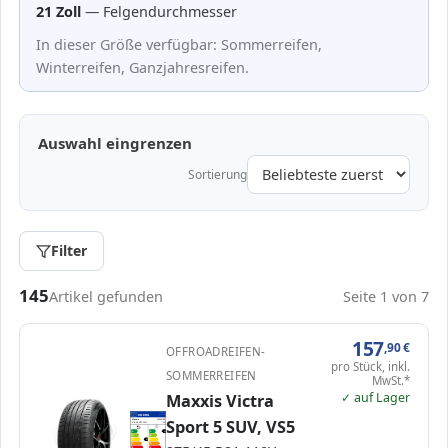
21 Zoll
— Felgendurchmesser
In dieser Größe verfügbar: Sommerreifen,
Winterreifen, Ganzjahresreifen.
Auswahl eingrenzen
Sortierung
Filter
Passende Reifen in 275/45 R21
145
Artikel gefunden
Seite 1 von 7
157
,90
€
OFFROADREIFEN-
pro Stück, inkl.
SOMMERREIFEN
MwSt.*
✓ auf Lager
Maxxis Victra
EPREL
ENERG
422369
Sport 5 SUV, VS5
Maxxis
42361795
275/45 R21 110Y
C1
A
A
A
B
B
C
C
C
D
D
E
E