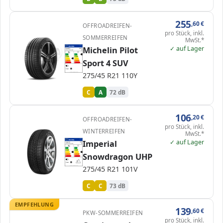
255
,60
€
OFFROADREIFEN-
pro Stück, inkl.
SOMMERREIFEN
MwSt.*
✓ auf Lager
EPREL
Michelin Pilot
ENERG
408628
Michelin
084972
275/45 R21 110Y
C1
A
A
A
B
B
C
C
C
Sport 4 SUV
D
D
E
E
72 dB
B
275/45 R21 110Y
Verordnung (EU) 2020/740
C
A
72 dB
106
,20
€
OFFROADREIFEN-
pro Stück, inkl.
WINTERREIFEN
MwSt.*
✓ auf Lager
EPREL
Imperial
ENERG
547316
Imperial
IN346
275/45 R21 101V
C1
A
A
B
B
C
C
C
C
Snowdragon UHP
D
D
E
E
73 dB
B
275/45 R21 101V
Verordnung (EU) 2020/740
C
C
73 dB
EMPFEHLUNG
139
,60
€
PKW-SOMMERREIFEN
pro Stück, inkl.