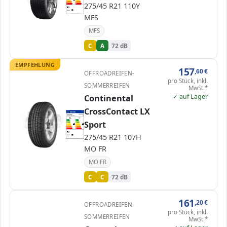
275/45 R21 110Y
D
D
E
E
72 dB
B
MFS
Verordnung (EU) 2020/740
MFS
C
A
72 dB
EMPFEHLUNG
157
,60
€
OFFROADREIFEN-
pro Stück, inkl.
SOMMERREIFEN
MwSt.*
✓ auf Lager
Continental
CrossContact LX
EPREL
ENERG
479215
Continental
0354319000
275/45 R21 107H
C1
Sport
A
A
B
B
C
C
C
C
D
D
E
E
275/45 R21 107H
72 dB
B
Verordnung (EU) 2020/740
MO FR
MO FR
C
C
72 dB
161
,20
€
OFFROADREIFEN-
pro Stück, inkl.
SOMMERREIFEN
MwSt.*