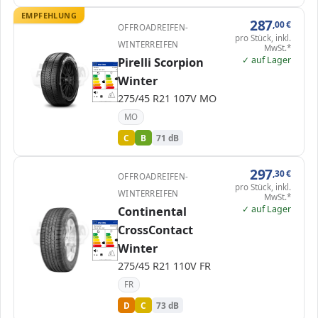
EMPFEHLUNG
287
,00
€
OFFROADREIFEN-
pro Stück, inkl.
WINTERREIFEN
MwSt.*
✓ auf Lager
Pirelli Scorpion
EPREL
ENERG
595419
Pirelli
2710800
275/45 R21 107V
C1
Winter
A
A
B
B
B
C
C
C
D
D
E
E
275/45 R21 107V MO
71 dB
B
Verordnung (EU) 2020/740
MO
C
B
71 dB
297
,30
€
OFFROADREIFEN-
pro Stück, inkl.
WINTERREIFEN
MwSt.*
✓ auf Lager
Continental
EPREL
ENERG
482473
CrossContact
Continental
0354280000
275/45 R21 110V
C1
A
A
B
B
C
C
C
Winter
D
D
D
E
E
73 dB
B
Verordnung (EU) 2020/740
275/45 R21 110V FR
FR
D
C
73 dB