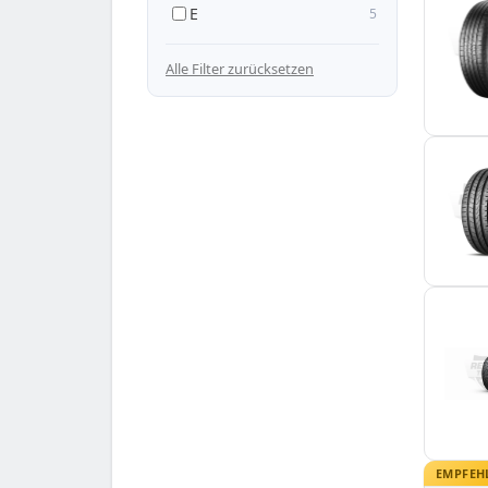
E
5
— 265/55 R19
Alle Filter zurücksetzen
EMPFEH