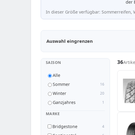
der 
In dieser Größe verfügbar: Sommerreifen, W
Passende Reifen in 265/55 R19
Auswahl eingrenzen
36
Artik
SAISON
Alle
Sommer
16
Winter
20
Ganzjahres
1
MARKE
Bridgestone
4