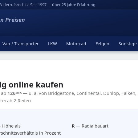
Widerrufsrecht
✓ Seit 1997 — über 25 Jahre Erfahrung
en Preisen
Van / Transporter
LKW
Motorrad
Felgen
Sonstige
ig online kaufen
9 ab
126
— u. a. von Bridgestone, Continental, Dunlop, Falken,
,80
€
ei ab 2 Reifen.
 Höhe als
R
— Radialbauart
schnittsverhältnis in Prozent