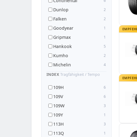
Continental
6
Dunlop
2
Falken
2
Goodyear
1
EMPFEH
Gripmax
1
Hankook
5
Kumho
2
Michelin
4
Pirelli
3
INDEX
Tragfähigkeit / Tempo
EMPFEH
Sailun
1
109H
6
Toyo
1
109V
6
Tracmax
1
109W
3
Yokohama
4
109Y
1
113H
3
113Q
1