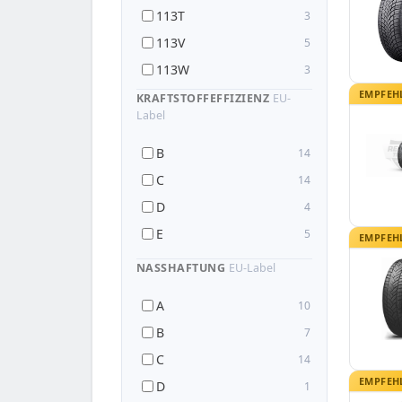
113T
3
113V
5
113W
3
EMPFEH
113Y
6
KRAFTSTOFFEFFIZIENZ
EU-
Label
B
14
C
14
D
4
E
5
EMPFEH
NASSHAFTUNG
EU-Label
A
10
B
7
C
14
EMPFEH
D
1