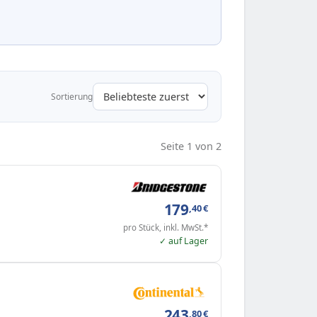
Sortierung
Seite 1 von 2
179
,40
€
pro Stück, inkl. MwSt.*
✓ auf Lager
243
,80
€