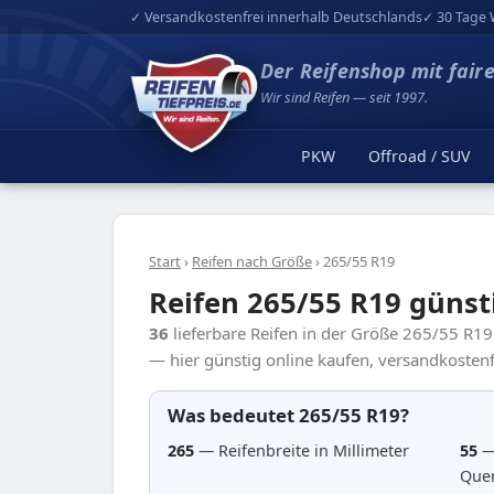
✓ Versandkostenfrei innerhalb Deutschlands
✓ 30 Tage 
Der Reifenshop mit fair
Wir sind Reifen — seit 1997.
PKW
Offroad / SUV
Start
›
Reifen nach Größe
›
265/55 R19
Reifen 265/55 R19 günst
36
lieferbare Reifen in der Größe 265/55 R1
— hier günstig online kaufen, versandkostenfr
Was bedeutet 265/55 R19?
265
— Reifenbreite in Millimeter
55
—
Quer