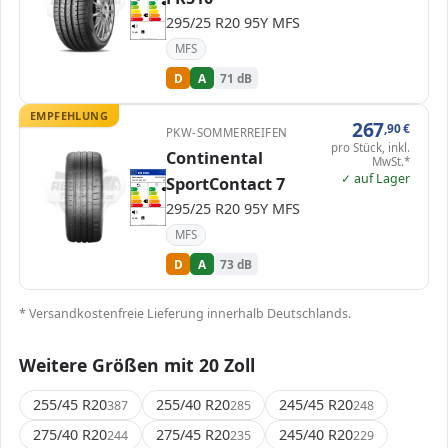
A
A
A
B
B
C
C
295/25 R20 95Y MFS
D
D
D
E
E
71 dB
A
Verordnung (EU) 2020/740
MFS
D
A
71 dB
EMPFEHLUNG
267
,90
€
PKW-SOMMERREIFEN
pro Stück, inkl.
Continental
MwSt.*
EPREL
✓ auf Lager
ENERG
643879
SportContact 7
Continental
0311404000
295/25 R20 95Y
C1
A
A
A
B
B
C
C
295/25 R20 95Y MFS
D
D
D
E
E
73 dB
B
Verordnung (EU) 2020/740
MFS
D
A
73 dB
* Versandkostenfreie Lieferung innerhalb Deutschlands.
Weitere Größen mit 20 Zoll
255/45 R20
255/40 R20
245/45 R20
387
285
248
275/40 R20
275/45 R20
245/40 R20
244
235
229