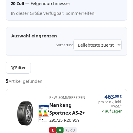
20 Zoll
— Felgendurchmesser
In dieser Größe verfügbar: Sommerreifen.
Auswahl eingrenzen
Sortierung
Filter
Passende Reifen in 295/25 R20
5
Artikel gefunden
463
,00
€
PKW-SOMMERREIFEN
pro Stück, inkl.
Nankang
MwSt.*
EPREL
ENERG
422648
Nankang
JD040
295/25 R20 95Y
C1
✓ auf Lager
Sportnex AS-2+
A
A
A
B
B
C
C
D
D
E
E
E
295/25 R20 95Y
75 dB
B
Verordnung (EU) 2020/740
E
A
75 dB